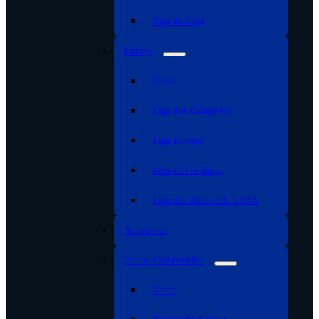
Taça da Liga
Europa
Voltar
Liga dos Campeões
Liga Europa
Liga Conferência
Liga das Nações da UEFA
Amigáveis
Outras Competições
Voltar