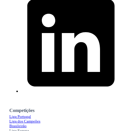
Competições
Liga Portugal
Liga dos Campeões
Brasileirão
Liga Europa