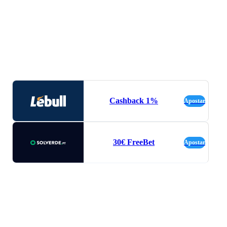
Cashback 1%
Apostar
30€ FreeBet
Apostar