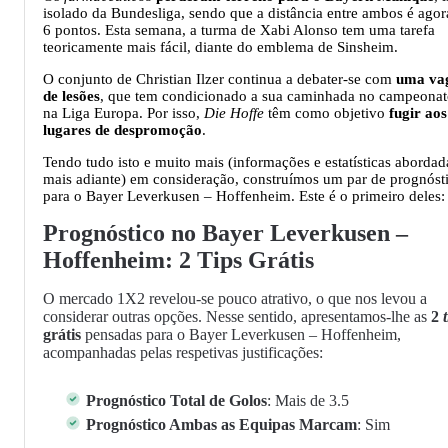
isolado da Bundesliga, sendo que a distância entre ambos é agor
6 pontos. Esta semana, a turma de Xabi Alonso tem uma tarefa
teoricamente mais fácil, diante do emblema de Sinsheim.
O conjunto de Christian Ilzer continua a debater-se com
uma va
de lesões
, que tem condicionado a sua caminhada no campeonat
na Liga Europa. Por isso,
Die Hoffe
têm como objetivo
fugir aos
lugares de despromoção
.
Tendo tudo isto e muito mais (informações e estatísticas abordad
mais adiante) em consideração, construímos um par de prognóst
para o Bayer Leverkusen – Hoffenheim. Este é o primeiro deles:
Prognóstico no Bayer Leverkusen –
Hoffenheim: 2 Tips Grátis
O mercado 1X2 revelou-se pouco atrativo, o que nos levou a
considerar outras opções. Nesse sentido, apresentamos-lhe as
2
grátis
pensadas para o Bayer Leverkusen – Hoffenheim,
acompanhadas pelas respetivas justificações:
Prognóstico Total de Golos
: Mais de 3.5
Prognóstico Ambas as Equipas Marcam
: Sim