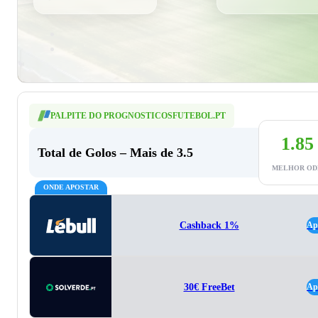
PALPITE DO PROGNOSTICOSFUTEBOL.PT
1.85
Total de Golos – Mais de 3.5
MELHOR OD
ONDE APOSTAR
Cashback 1%
Ap
30€ FreeBet
Ap