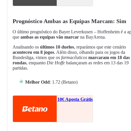
Prognóstico Ambas as Equipas Marcam: Sim
O último prognóstico do Bayer Leverkusen – Hoffenheim é a ap
que
ambas as equipas vão marcar
na BayArena.
Analisando os
últimos 10 duelos
, reparámos que este cenário
aconteceu em 8 jogos
. Além disso, olhando para os jogos da
Bundesliga, vimos que os
farmacêuticos
marcaram em 18 das
rondas
, enquanto
Die Hoffe
balançaram as redes em 13 das 19
partidas.
Melhor Odd
: 1.72 (Betano)
10€ Aposta Grátis