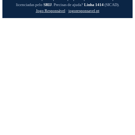
licenciadas pelo
SRIJ
. Precisas de ajuda?
Linha 1414
(SICAD).
Jogo Responsável
·
jogoresponsavel.pt