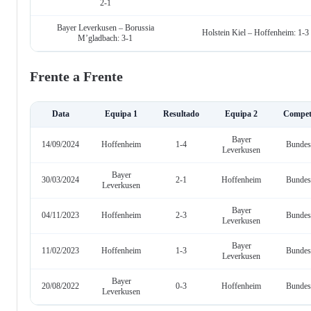
2-1
Bayer Leverkusen – Borussia
Holstein Kiel – Hoffenheim: 1-3
M’gladbach: 3-1
Frente a Frente
Data
Equipa 1
Resultado
Equipa 2
Compet
Bayer
14/09/2024
Hoffenheim
1-4
Bundes
Leverkusen
Bayer
30/03/2024
2-1
Hoffenheim
Bundes
Leverkusen
Bayer
04/11/2023
Hoffenheim
2-3
Bundes
Leverkusen
Bayer
11/02/2023
Hoffenheim
1-3
Bundes
Leverkusen
Bayer
20/08/2022
0-3
Hoffenheim
Bundes
Leverkusen