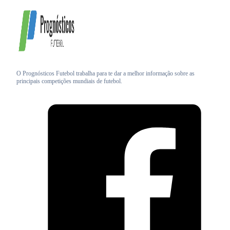
O Prognósticos Futebol trabalha para te dar a melhor informação sobre as
principais competições mundiais de futebol.