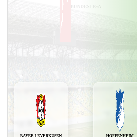
BUNDESLIGA
02 Fev, 16:30
VS
BAYER LEVERKUSEN
HOFFENHEIM