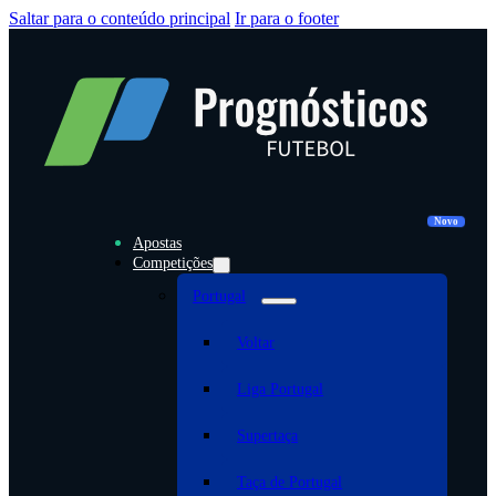
Saltar para o conteúdo principal
Ir para o footer
Apostas
Competições
Portugal
Voltar
Liga Portugal
Supertaça
Taça de Portugal