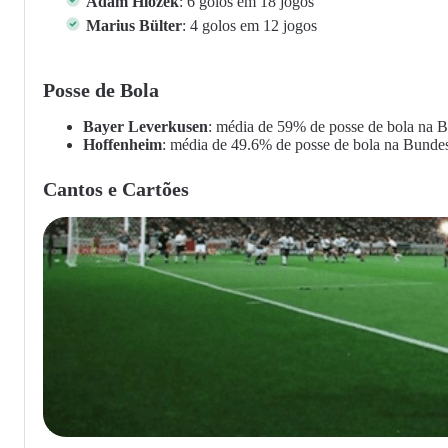
Adam Hlozek
: 6 golos em 18 jogos
Marius Bülter
: 4 golos em 12 jogos
Posse de Bola
Bayer Leverkusen
: média de 59% de posse de bola na 
Hoffenheim
: média de 49.6% de posse de bola na Bunde
Cantos e Cartões