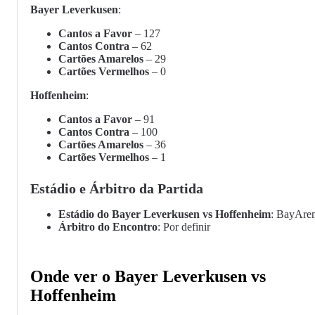
Bayer Leverkusen
:
Cantos a Favor
– 127
Cantos Contra
– 62
Cartões Amarelos
– 29
Cartões Vermelhos
– 0
Hoffenheim
:
Cantos a Favor
– 91
Cantos Contra
– 100
Cartões Amarelos
– 36
Cartões Vermelhos
– 1
Estádio e Árbitro da Partida
Estádio do Bayer Leverkusen vs Hoffenheim
: BayAre
Árbitro do Encontro
: Por definir
Onde ver o Bayer Leverkusen vs
Hoffenheim