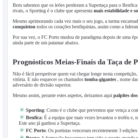
Bem sabemos que os leões perderam a Supertaça para o Benfica n
rivais, o Sporting é o clube que apresenta
mais estabilidade e so
Mesmo aprimorando cada vez mais o seu jogo, a turma encarnada
conquistou
todos os corações benfiquistas, assim como a lidera
Por sua vez, o FC Porto mudou de paradigma depois de uma épo
ainda parte de um patamar abaixo.
Prognósticos Meias-Finais da Taça de 
Não é fácil perspetivar quem vai chegar longe nesta competição, 
vitória. E não esquecer os chamados
tomba-gigantes
, nome dad
adversário de divisão superior.
Mesmo assim, perante estes aspetos, deixamos aqui
palpites do
Sporting
: Como é o clube que prevemos que vença a compe
Benfica
: É a equipa que mais vezes levantou o troféu e, n
Este ano já ganhou a Supertaça.
FC Porto
: Os portistas venceram recentemente 3 edições
Braga
: A formação bracarense tem sido o quarto grande e