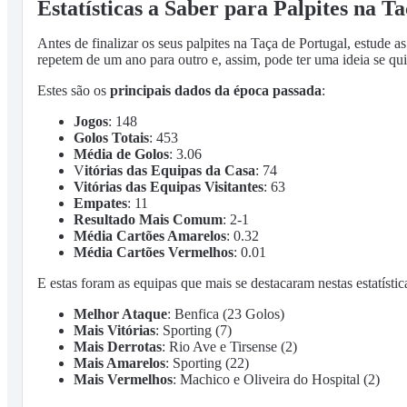
Estatísticas a Saber para Palpites na T
Antes de finalizar os seus palpites na Taça de Portugal, estude a
repetem de um ano para outro e, assim, pode ter uma ideia se qu
Estes são os
principais dados da época passada
:
Jogos
: 148
Golos Totais
: 453
Média de Golos
: 3.06
V
itórias das Equipas da Casa
: 74
Vitórias das Equipas Visitantes
: 63
Empates
: 11
Resultado Mais Comum
: 2-1
Média Cartões Amarelos
: 0.32
Média Cartões Vermelhos
: 0.01
E estas foram as equipas que mais se destacaram nestas estatíst
Melhor Ataque
: Benfica (23 Golos)
Mais Vitórias
: Sporting (7)
Mais Derrotas
: Rio Ave e Tirsense (2)
Mais Amarelos
: Sporting (22)
Mais Vermelhos
: Machico e Oliveira do Hospital (2)