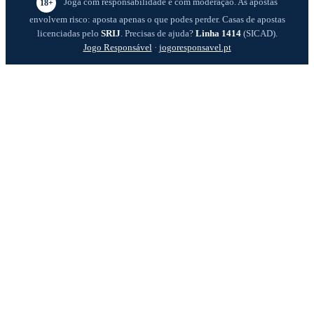
Joga com responsabilidade e com moderação. As apostas
18+
envolvem risco: aposta apenas o que podes perder. Casas de apostas
licenciadas pelo
SRIJ
. Precisas de ajuda?
Linha 1414
(SICAD).
Jogo Responsável
·
jogoresponsavel.pt