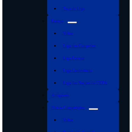
Taça da Liga
Europa
Voltar
Liga dos Campeões
Liga Europa
Liga Conferência
Liga das Nações da UEFA
Amigáveis
Outras Competições
Voltar