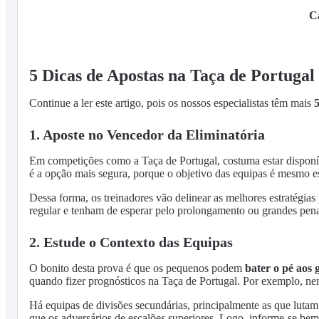
C
5 Dicas de Apostas na Taça de Portugal
Continue a ler este artigo, pois os nossos especialistas têm mais
5
1. Aposte no Vencedor da Eliminatória
Em competições como a Taça de Portugal, costuma estar disponí
é a opção mais segura, porque o objetivo das equipas é mesmo ess
Dessa forma, os treinadores vão delinear as melhores estratégia
regular e tenham de esperar pelo prolongamento ou grandes pena
2. Estude o Contexto das Equipas
O bonito desta prova é que os pequenos podem
bater o pé aos 
quando fizer prognósticos na Taça de Portugal. Por exemplo, ne
Há equipas de divisões secundárias, principalmente as que lutam 
que os adversários de escalões superiores. Logo, informe-se bem 