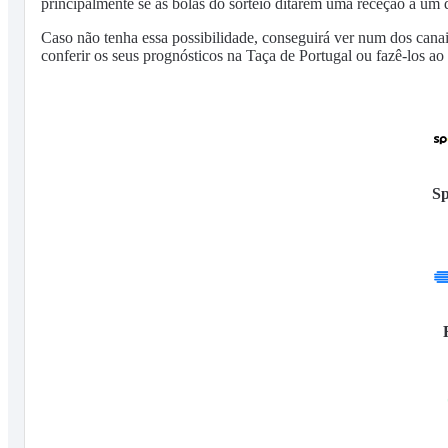
principalmente se as bolas do sorteio ditarem uma receção a um 
Caso não tenha essa possibilidade, conseguirá ver num dos canai
conferir os seus prognósticos na Taça de Portugal ou fazê-los ao
Sp