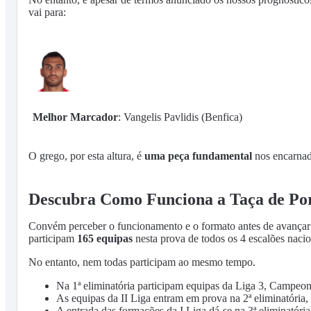
vai para:
Melhor Marcador
: Vangelis Pavlidis (Benfica)
O grego, por esta altura, é
uma peça fundamental
nos encarnad
Descubra Como Funciona a Taça de Po
Convém perceber o funcionamento e o formato antes de avançar c
participam
165 equipas
nesta prova de todos os 4 escalões nacion
No entanto, nem todas participam ao mesmo tempo.
Na 1ª eliminatória participam equipas da Liga 3, Campeonat
As equipas da II Liga entram em prova na 2ª eliminatória, 
A entrada das formações da I Liga dá-se na 3ª eliminatória