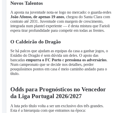
Novos Talentos
A aposta na juventude nota-se logo no mercado: o guarda-redes
João Afonso, de apenas 19 anos
, chegou do Santa Clara com
contrato até 2031. Juventude com margem de crescimento,
integrada num plantel experiente — é desta mistura que Farioli
espera tirar profundidade para competir em todas as frentes.
O Caldeirão do Dragão
Se há palcos que ajudam as equipas da casa a ganhar jogos, o
Estádio do Dragão é sem dúvida um deles. O apoio das
bancadas
empurra o FC Porto
e
pressiona os adversários
.
Num campeonato que se decide nos detalhes, perder
pouquíssimos pontos em casa é meio caminho andado para o
título.
Odds para Prognósticos no Vencedor
da Liga Portugal 2026/2027
A luta pelo título volta a ser um exclusivo dos três grandes.
Esta é a hierarquia com que entramos na época: