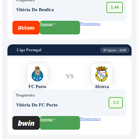
Prognóstico
1.44
Vitória Do Benfica
Prognostico
Apostar
Liga Portugal
09 Agosto • 18:00
VS
FC Porto
Alverca
Prognóstico
1.5
Vitória Do FC Porto
Prognostico
Apostar