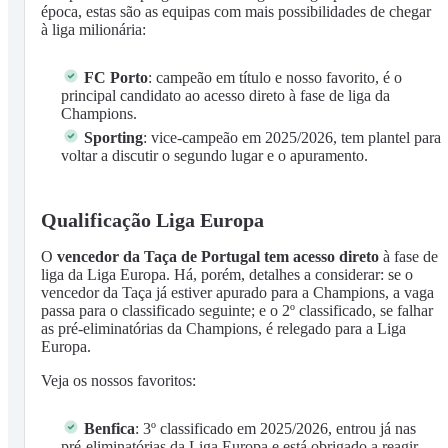
época, estas são as equipas com mais possibilidades de chegar
à liga milionária:
FC Porto
: campeão em título e nosso favorito, é o
principal candidato ao acesso direto à fase de liga da
Champions.
Sporting
: vice-campeão em 2025/2026, tem plantel para
voltar a discutir o segundo lugar e o apuramento.
Qualificação Liga Europa
O
vencedor da Taça de Portugal tem acesso direto
à fase de
liga da Liga Europa. Há, porém, detalhes a considerar: se o
vencedor da Taça já estiver apurado para a Champions, a vaga
passa para o classificado seguinte; e o 2º classificado, se falhar
as pré-eliminatórias da Champions, é relegado para a Liga
Europa.
Veja os nossos favoritos:
Benfica
: 3º classificado em 2025/2026, entrou já nas
pré-eliminatórias da Liga Europa e está obrigado a reagir