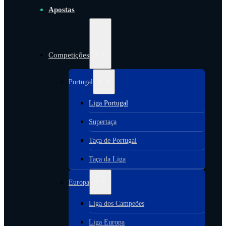
Apostas
Competições
Portugal
Liga Portugal
Supertaça
Taça de Portugal
Taça da Liga
Europa
Liga dos Campeões
Liga Europa