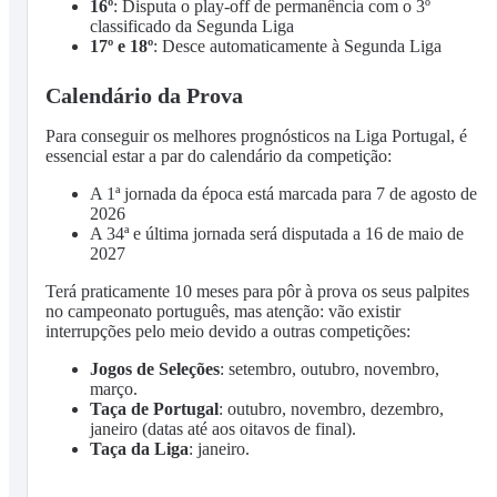
16º
: Disputa o play-off de permanência com o 3º
classificado da Segunda Liga
17º e 18º
: Desce automaticamente à Segunda Liga
Calendário da Prova
Para conseguir os melhores prognósticos na Liga Portugal, é
essencial estar a par do calendário da competição:
A 1ª jornada da época está marcada para 7 de agosto de
2026
A 34ª e última jornada será disputada a 16 de maio de
2027
Terá praticamente 10 meses para pôr à prova os seus palpites
no campeonato português, mas atenção: vão existir
interrupções pelo meio devido a outras competições:
Jogos de Seleções
: setembro, outubro, novembro,
março.
Taça de Portugal
: outubro, novembro, dezembro,
janeiro (datas até aos oitavos de final).
Taça da Liga
: janeiro.