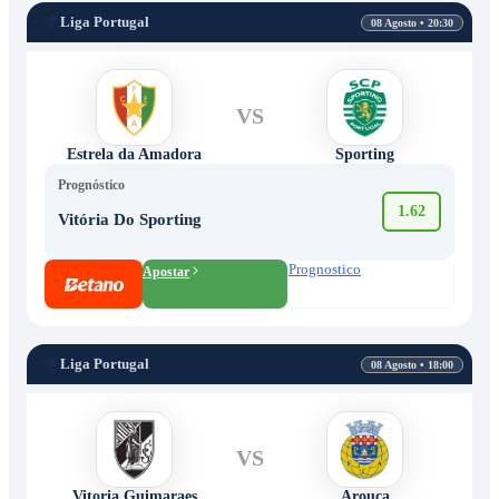
Liga Portugal
08 Agosto • 20:30
VS
Estrela da Amadora
Sporting
Prognóstico
1.62
Vitória Do Sporting
Prognostico
Apostar
Liga Portugal
08 Agosto • 18:00
VS
Vitoria Guimaraes
Arouca