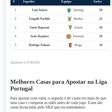
#
Jogador
Equipa
Golos
Sporting
1
Luis Suárez
28
Benfica
2
Vangelis Pavlidis
22
Estoril
3
Yanis Begraoui
20
Nacional
4
Jesús Ramírez
18
Braga
5
Rodrigo Zalazar
16
Atualizado a 07/08/2026.
Melhores Casas para Apostar na Liga
Portugal
Para apostar com valor, o segredo é ter conta em mais do que
uma casa e comparar as odds antes de cada jogo. Estas são
casas licenciadas pelo SRIJ que recomendamos: