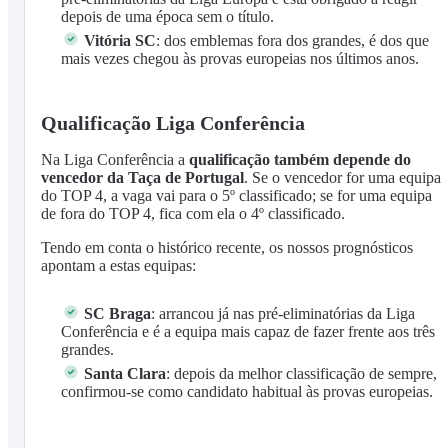
depois de uma época sem o título.
Vitória SC
: dos emblemas fora dos grandes, é dos que
mais vezes chegou às provas europeias nos últimos anos.
Qualificação Liga Conferência
Na Liga Conferência a
qualificação também depende do
vencedor da Taça de Portugal
. Se o vencedor for uma equipa
do TOP 4, a vaga vai para o 5º classificado; se for uma equipa
de fora do TOP 4, fica com ela o 4º classificado.
Tendo em conta o histórico recente, os nossos prognósticos
apontam a estas equipas:
SC Braga
: arrancou já nas pré-eliminatórias da Liga
Conferência e é a equipa mais capaz de fazer frente aos três
grandes.
Santa Clara
: depois da melhor classificação de sempre,
confirmou-se como candidato habitual às provas europeias.