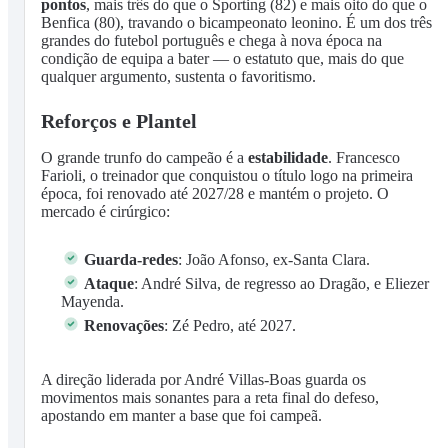
pontos
, mais três do que o Sporting (82) e mais oito do que o
Benfica (80), travando o bicampeonato leonino. É um dos três
grandes do futebol português e chega à nova época na
condição de equipa a bater — o estatuto que, mais do que
qualquer argumento, sustenta o favoritismo.
Reforços e Plantel
O grande trunfo do campeão é a
estabilidade
. Francesco
Farioli, o treinador que conquistou o título logo na primeira
época, foi renovado até 2027/28 e mantém o projeto. O
mercado é cirúrgico:
Guarda-redes
: João Afonso, ex-Santa Clara.
Ataque
: André Silva, de regresso ao Dragão, e Eliezer
Mayenda.
Renovações
: Zé Pedro, até 2027.
A direção liderada por André Villas-Boas guarda os
movimentos mais sonantes para a reta final do defeso,
apostando em manter a base que foi campeã.