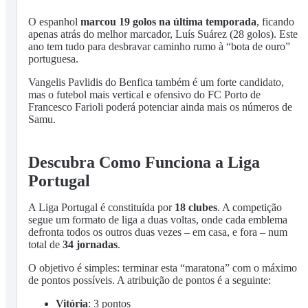
O espanhol
marcou 19 golos na última temporada
, ficando
apenas atrás do melhor marcador, Luís Suárez (28 golos). Este
ano tem tudo para desbravar caminho rumo à “bota de ouro”
portuguesa.
Vangelis Pavlidis do Benfica também é um forte candidato,
mas o futebol mais vertical e ofensivo do FC Porto de
Francesco Farioli poderá potenciar ainda mais os números de
Samu.
Descubra Como Funciona a Liga
Portugal
A Liga Portugal é constituída por
18 clubes
. A competição
segue um formato de liga a duas voltas, onde cada emblema
defronta todos os outros duas vezes – em casa, e fora – num
total de
34 jornadas
.
O objetivo é simples: terminar esta “maratona” com o máximo
de pontos possíveis. A atribuição de pontos é a seguinte:
Vitória
: 3 pontos