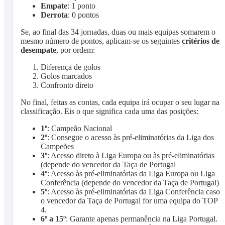
Empate
: 1 ponto
Derrota
: 0 pontos
Se, ao final das 34 jornadas, duas ou mais equipas somarem o
mesmo número de pontos, aplicam-se os seguintes
critérios de
desempate
, por ordem:
Diferença de golos
Golos marcados
Confronto direto
No final, feitas as contas, cada equipa irá ocupar o seu lugar na
classificação. Eis o que significa cada uma das posições:
1º
: Campeão Nacional
2º
: Consegue o acesso às pré-eliminatórias da Liga dos
Campeões
3º
: Acesso direto à Liga Europa ou às pré-eliminatórias
(depende do vencedor da Taça de Portugal
4º
: Acesso às pré-eliminatórias da Liga Europa ou Liga
Conferência (depende do vencedor da Taça de Portugal)
5º
: Acesso às pré-eliminatórias da Liga Conferência caso
o vencedor da Taça de Portugal for uma equipa do TOP
4.
6º a 15º
: Garante apenas permanência na Liga Portugal.