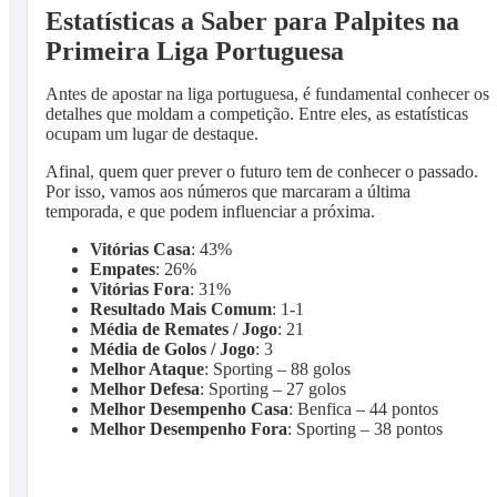
Estatísticas a Saber para Palpites na
Primeira Liga Portuguesa
Antes de apostar na liga portuguesa, é fundamental conhecer os
detalhes que moldam a competição. Entre eles, as estatísticas
ocupam um lugar de destaque.
Afinal, quem quer prever o futuro tem de conhecer o passado.
Por isso, vamos aos números que marcaram a última
temporada, e que podem influenciar a próxima.
Vitórias Casa
: 43%
Empates
: 26%
Vitórias Fora
: 31%
Resultado Mais Comum
: 1-1
Média de Remates / Jogo
: 21
Média de Golos / Jogo
: 3
Melhor Ataque
: Sporting – 88 golos
Melhor Defesa
: Sporting – 27 golos
Melhor Desempenho Casa
: Benfica – 44 pontos
Melhor Desempenho Fora
: Sporting – 38 pontos