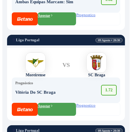
Ambas Equipas Marcam: Sim
Prognostico
Apostar
Liga Portugal
09 Agosto • 20:30
VS
Moreirense
SC Braga
Prognóstico
1.72
Vitória Do SC Braga
Prognostico
Apostar
Liga Portugal
09 Agosto • 20:30