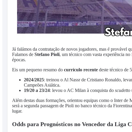
Já falámos da contratação de novos jogadores, mas é provável q
Falamos de
Stefano Pioli
, um técnico com vasta experiência no f
épocas.
Eis um pequeno resumo do
currículo recente
deste técnico de 5
2024/2025
: treinou o Al Nassr de Cristiano Ronaldo, leva
Campeões Asiática.
19/20 a 23/24
: levou o AC Milan à conquista do
scudetto
Além destas duas formações, orientou equipas como o Inter de 
será a segunda passagem de Pioli no banco técnico da Fiorentin
lugar.
Odds para Prognósticos no Vencedor da Liga C