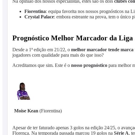
Na opinião dos nossos especialistas, estes são os dois
clubes co
Fiorentina
: equipa favorita nos nossos prognósticos na L
Crystal Palace
: embora estreante na prova, tem o único p
Prognóstico Melhor Marcador da Liga 
Desde a 1ª edição em 21/22, o
melhor marcador tende marca 
jogadores com qualidade para mais do que isso?
Acreditamos que sim. Este é o
nosso prognóstico
para melhor m
Moise Kean
(Fiorentina)
Apesar de ter faturado apenas 3 golos na edição 24/25, o avançad
Florença. Na temporada passada marcou 19 golos na
Série A
, t