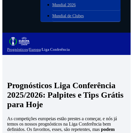
Mundial 2026
Mundial de Clubes
Prognósticos
/
Europa
/
Liga Conferência
Prognósticos Liga Conferência
2025/2026: Palpites e Tips Grátis
para Hoje
As competições europeias estão prestes a começar, e nós já
temos os nossos prognósticos na Liga Conferência bem
definidos. Os favoritos, esses, são repetentes, mas
podem