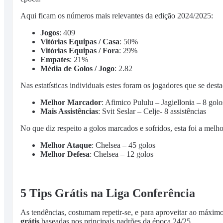
Aqui ficam os números mais relevantes da edição 2024/2025:
Jogos
: 409
Vitórias Equipas / Casa
: 50%
Vitórias Equipas / Fora
: 29%
Empates
: 21%
Média de Golos / Jogo
: 2.82
Nas estatísticas individuais estes foram os jogadores que se dest
Melhor Marcador
: Afimico Pululu – Jagiellonia – 8 golo
Mais Assistências
: Svit Seslar – Celje- 8 assistências
No que diz respeito a golos marcados e sofridos, esta foi a melho
Melhor Ataque
: Chelsea – 45 golos
Melhor Defesa
: Chelsea – 12 golos
5 Tips Grátis na Liga Conferência
As tendências, costumam repetir-se, e para aproveitar ao máxim
grátis
baseadas nos principais padrões da época 24/25.