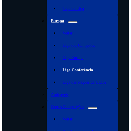
Taça da Liga
Europa
Voltar
Liga dos Campeões
Liga Europa
Liga Conferência
Liga das Nações da UEFA
Amigáveis
Outras Competições
Voltar