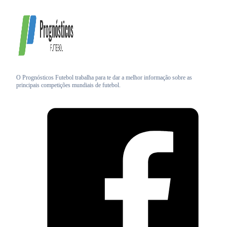
O Prognósticos Futebol trabalha para te dar a melhor informação sobre as
principais competições mundiais de futebol.