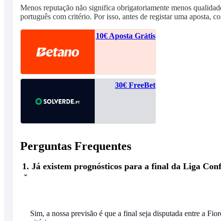
Menos reputação não significa obrigatoriamente menos qualidade
português com critério. Por isso, antes de registar uma aposta, c
10€ Aposta Grátis
30€ FreeBet
Perguntas Frequentes
1. Já existem prognósticos para a final da Liga Con
Sim, a nossa previsão é que a final seja disputada entre a Fio