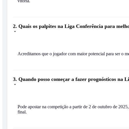
vitória.
2. Quais os palpites na Liga Conferência para mel
Acreditamos que o jogador com maior potencial para ser o m
3. Quando posso começar a fazer prognósticos na 
Pode apostar na competição a partir de 2 de outubro de 2025, 
final.