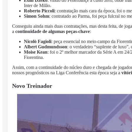
Edin Dzeko
: vindo do Fenerbahçe a custo zero, onde ma
Inter de Milão.
Roberto Piccoli
: contratação mais cara da época, foi o 
Simon Sohm
: contratado ao Parma, foi peça fulcral no 
Conseguiu ainda mais duas contratações, mas desta feita, de jog
a
continuidade de algumas peças-chave
:
Nicolò Fagioli
: peça essencial no meio-campo da Fiorenti
Albert Gudmundsson
: o verdadeiro “suplente de luxo”, 
Moise Kean
: foi o 2º melhor marcador da Série A em 24
Fiorentina.
Assim, com a continuidade do núcleo duro e chegada de jogado
nossos prognósticos na Liga Conferência esta época seja a
vitór
Novo Treinador