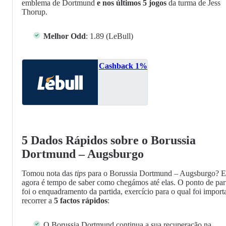
emblema de Dortmund
e nos últimos 5 jogos
da turma de Jess
Thorup.
Melhor Odd
: 1.89 (LeBull)
Cashback 1%
5 Dados Rápidos sobre o Borussia
Dortmund – Augsburgo
Tomou nota das
tips
para o Borussia Dortmund – Augsburgo? E
agora é tempo de saber como chegámos até elas. O ponto de par
foi o enquadramento da partida, exercício para o qual foi import
recorrer a
5 factos rápidos
:
O Borussia Dortmund continua a sua recuperação na