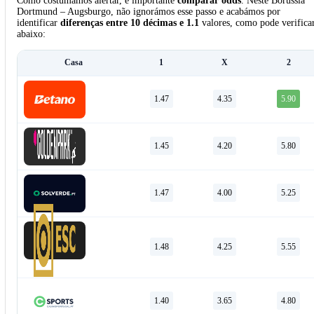
Como costumamos alertar, é importante
comparar odds
. Neste Borussia
Dortmund – Augsburgo, não ignorámos esse passo e acabámos por
identificar
diferenças entre 10 décimas e 1.1
valores, como pode verifica
abaixo:
Casa
1
X
2
1.47
4.35
5.90
1.45
4.20
5.80
1.47
4.00
5.25
1.48
4.25
5.55
1.40
3.65
4.80