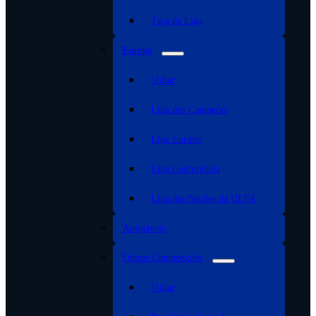
Taça da Liga
Europa
Voltar
Liga dos Campeões
Liga Europa
Liga Conferência
Liga das Nações da UEFA
Amigáveis
Outras Competições
Voltar