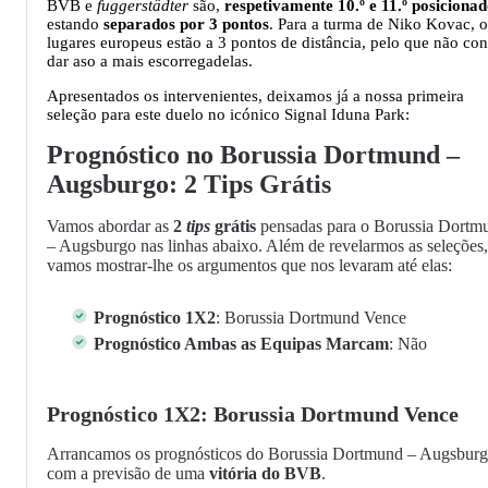
BVB e
fuggerstädter
são,
respetivamente 10.º e 11.º posicionad
estando
separados por 3 pontos
. Para a turma de Niko Kovac, o
lugares europeus estão a 3 pontos de distância, pelo que não c
dar aso a mais escorregadelas.
Apresentados os intervenientes, deixamos já a nossa primeira
seleção para este duelo no icónico Signal Iduna Park:
Prognóstico no Borussia Dortmund –
Augsburgo: 2 Tips Grátis
Vamos abordar as
2
tips
grátis
pensadas para o Borussia Dortm
– Augsburgo nas linhas abaixo. Além de revelarmos as seleções,
vamos mostrar-lhe os argumentos que nos levaram até elas:
Prognóstico 1X2
: Borussia Dortmund Vence
Prognóstico Ambas as Equipas Marcam
: Não
Prognóstico 1X2: Borussia Dortmund Vence
Arrancamos os prognósticos do Borussia Dortmund – Augsbur
com a previsão de uma
vitória do BVB
.