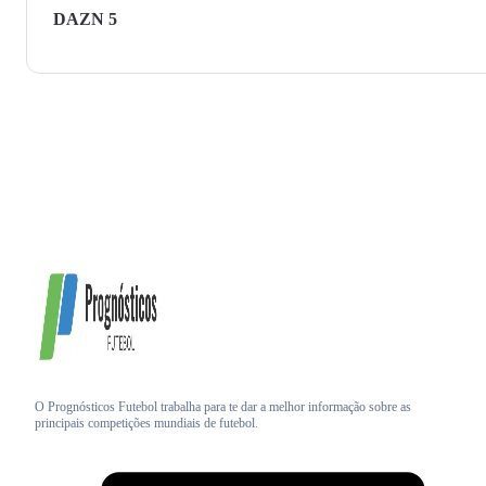
DAZN 5
O Prognósticos Futebol trabalha para te dar a melhor informação sobre as
principais competições mundiais de futebol.