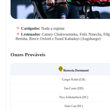
Castigados
: Nada a registar
Lesionados
: Carney Chukwuemeka, Felix Nmecha, Fili
Berisha, Reece Oxford e Yusuf Kabadayi (Augsburgo)
Onzes Prováveis
Borussia Dortmund
Gregor Kobel (GR)
Yan Couto (DD)
Nico Schlotterbeck (DC)
Emre Can (DC)