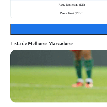
Ramy Bensebaini (DE)
Pascal Groß (MDC)
Lista de Melhores Marcadores