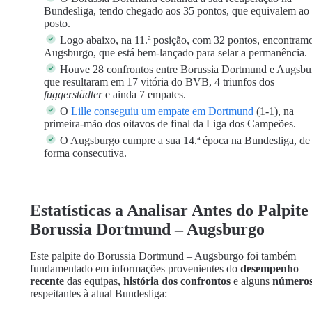
Bundesliga, tendo chegado aos 35 pontos, que equivalem ao 
posto.
Logo abaixo, na 11.ª posição, com 32 pontos, encontram
Augsburgo, que está bem-lançado para selar a permanência.
Houve 28 confrontos entre Borussia Dortmund e Augsbu
que resultaram em 17 vitória do BVB, 4 triunfos dos
fuggerstädter
e ainda 7 empates.
O
Lille conseguiu um empate em Dortmund
(1-1), na
primeira-mão dos oitavos de final da Liga dos Campeões.
O Augsburgo cumpre a sua 14.ª época na Bundesliga, de
forma consecutiva.
Estatísticas a Analisar Antes do Palpite
Borussia Dortmund – Augsburgo
Este palpite do Borussia Dortmund – Augsburgo foi também
fundamentado em informações provenientes do
desempenho
recente
das equipas,
história dos confrontos
e alguns
número
respeitantes à atual Bundesliga: