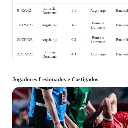
Borussia
04/05/2024
5-1
Augsburgo
Bundesl
Dortmund
Borussia
16/12/2023
Augsburgo
1-1
Bundesl
Dortmund
Borussia
21/05/2023
Augsburgo
0-3
Bundesl
Dortmund
Borussia
22/01/2023
4-3
Augsburgo
Bundesl
Dortmund
Jogadores Lesionados e Castigados