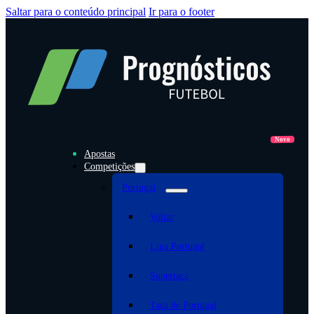
Saltar para o conteúdo principal
Ir para o footer
Apostas
Competições
Portugal
Voltar
Liga Portugal
Supertaça
Taça de Portugal