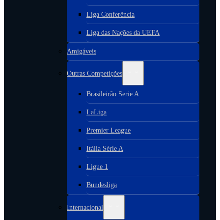
Liga Conferência
Liga das Nações da UEFA
Amigáveis
Outras Competições
Brasileirão Serie A
LaLiga
Premier League
Itália Série A
Ligue 1
Bundesliga
Internacional