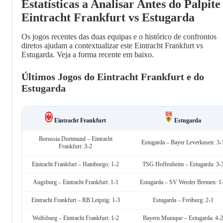
Estatísticas a Analisar Antes do Palpite
Eintracht Frankfurt vs Estugarda
Os jogos recentes das duas equipas e o histórico de confrontos
diretos ajudam a contextualizar este Eintracht Frankfurt vs
Estugarda. Veja a forma recente em baixo.
Últimos Jogos do Eintracht Frankfurt e do
Estugarda
Eintracht Frankfurt
Estugarda
Borussia Dortmund – Eintracht
Estugarda – Bayer Leverkusen: 3-
Frankfurt: 3-2
Eintracht Frankfurt – Hamburgo: 1-2
TSG Hoffenheim – Estugarda: 3-
Augsburg – Eintracht Frankfurt: 1-1
Estugarda – SV Werder Bremen: 1
Eintracht Frankfurt – RB Leipzig: 1-3
Estugarda – Freiburg: 2-1
Wolfsburg – Eintracht Frankfurt: 1-2
Bayern Munique – Estugarda: 4-2