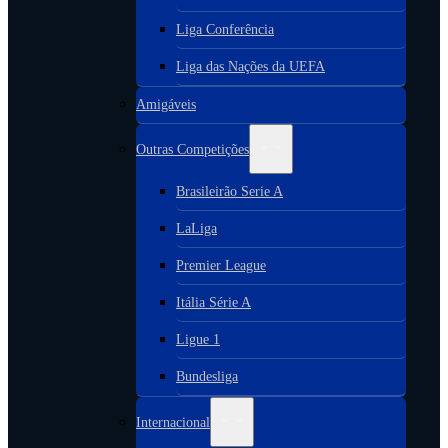
Liga Conferência
Liga das Nações da UEFA
Amigáveis
Outras Competições
Brasileirão Serie A
LaLiga
Premier League
Itália Série A
Ligue 1
Bundesliga
Internacional