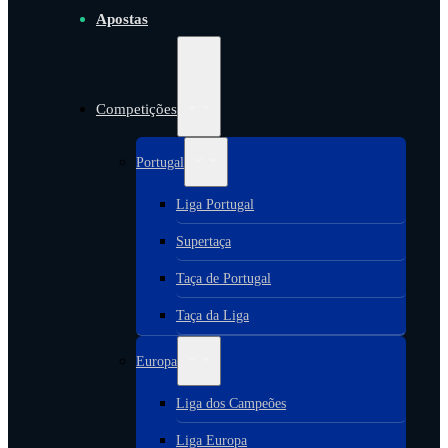
Apostas
Competições
Portugal
Liga Portugal
Supertaça
Taça de Portugal
Taça da Liga
Europa
Liga dos Campeões
Liga Europa