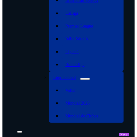
Brasileirão Serie A
LaLiga
Premier League
Itália Série A
Ligue 1
Bundesliga
Internacional
Voltar
Mundial 2026
Mundial de Clubes