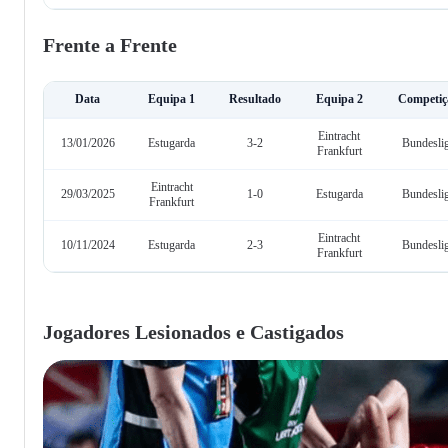
Frente a Frente
Data
Equipa 1
Resultado
Equipa 2
Competiç
Eintracht
13/01/2026
Estugarda
3-2
Bundesli
Frankfurt
Eintracht
29/03/2025
1-0
Estugarda
Bundesli
Frankfurt
Eintracht
10/11/2024
Estugarda
2-3
Bundesli
Frankfurt
Jogadores Lesionados e Castigados