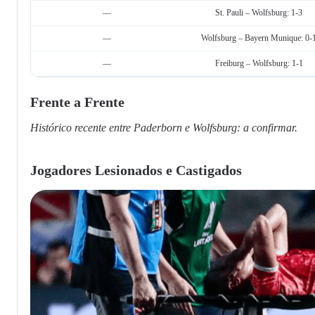
—
St. Pauli – Wolfsburg: 1-3
—
Wolfsburg – Bayern Munique: 0-
—
Freiburg – Wolfsburg: 1-1
Frente a Frente
Histórico recente entre Paderborn e Wolfsburg: a confirmar.
Jogadores Lesionados e Castigados