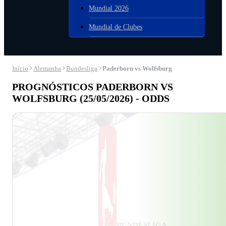
Mundial 2026
Mundial de Clubes
Início
Alemanha
Bundesliga
Paderborn vs Wolfsburg
PROGNÓSTICOS PADERBORN VS
WOLFSBURG (25/05/2026) - ODDS
BUNDESLIGA