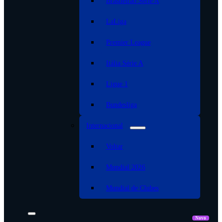
Brasileirão Serie A
LaLiga
Premier League
Itália Série A
Ligue 1
Bundesliga
Internacional
Voltar
Mundial 2026
Mundial de Clubes