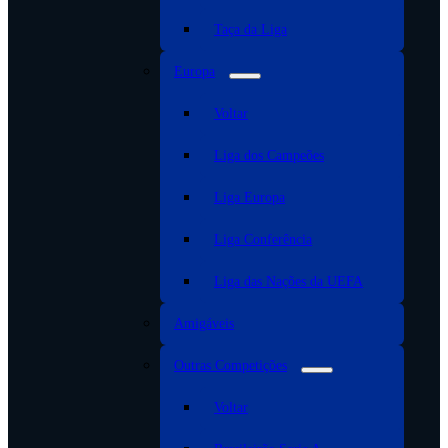
Taça da Liga
Europa
Voltar
Liga dos Campeões
Liga Europa
Liga Conferência
Liga das Nações da UEFA
Amigáveis
Outras Competições
Voltar