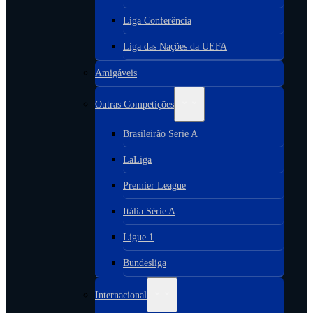
Liga Conferência
Liga das Nações da UEFA
Amigáveis
Outras Competições
Brasileirão Serie A
LaLiga
Premier League
Itália Série A
Ligue 1
Bundesliga
Internacional