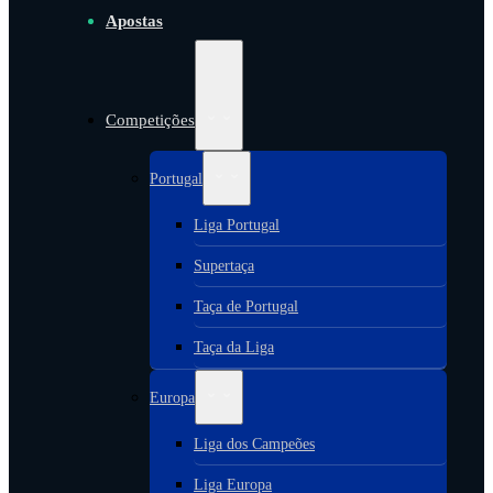
Apostas
Competições
Portugal
Liga Portugal
Supertaça
Taça de Portugal
Taça da Liga
Europa
Liga dos Campeões
Liga Europa