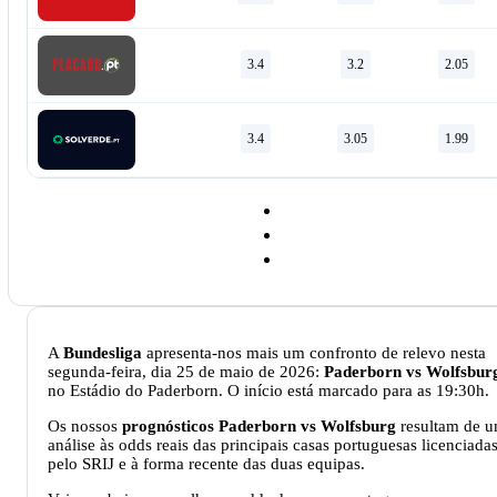
3.4
3.2
2.05
3.4
3.05
1.99
A
Bundesliga
apresenta-nos mais um confronto de relevo nesta
segunda-feira, dia 25 de maio de 2026:
Paderborn vs Wolfsbur
no Estádio do Paderborn. O início está marcado para as 19:30h.
Os nossos
prognósticos Paderborn vs Wolfsburg
resultam de 
análise às odds reais das principais casas portuguesas licenciada
pelo SRIJ e à forma recente das duas equipas.