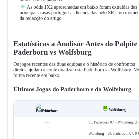
As odds 1X2 apresentadas em baixo foram extraídas das
principais casas portuguesas licenciadas pelo SRIJ no mome
da redacção do artigo.
Estatísticas a Analisar Antes do Palpite
Paderborn vs Wolfsburg
Os jogos recentes das duas equipas e o histórico de confrontos
diretos ajudam a contextualizar este Paderborn vs Wolfsburg. Ve
forma recente em baixo.
Últimos Jogos do Paderborn e do Wolfsburg
Wolfsburg
Paderborn
—
SC Paderborn 07 – Wolfsburg: 2-
—
Wolfsburg – SC Paderborn 07: 0-