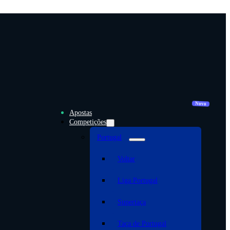
Apostas
Competições
Portugal
Voltar
Liga Portugal
Supertaça
Taça de Portugal