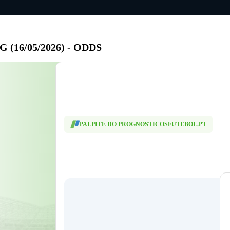
16/05/2026) - ODDS
PALPITE DO PROGNOSTICOSFUTEBOL.PT