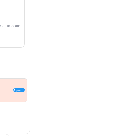
MELHOR ODD
Apostar