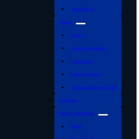
Taça da Liga
Europa
Voltar
Liga dos Campeões
Liga Europa
Liga Conferência
Liga das Nações da UEFA
Amigáveis
Outras Competições
Voltar