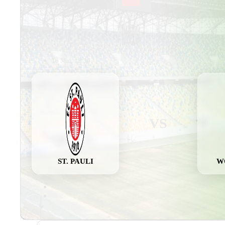
16 Mai, 12:30
VS
ST. PAULI
W