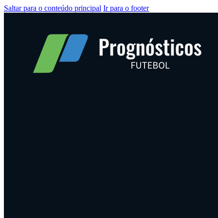
Saltar para o conteúdo principal
Ir para o footer