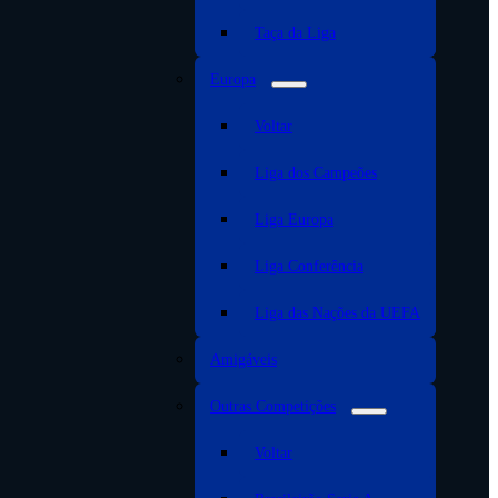
Taça da Liga
Europa
Voltar
Liga dos Campeões
Liga Europa
Liga Conferência
Liga das Nações da UEFA
Amigáveis
Outras Competições
Voltar