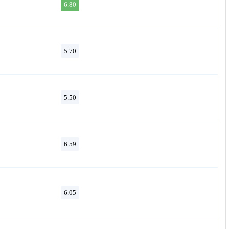
6.80
5.70
5.50
6.59
6.05