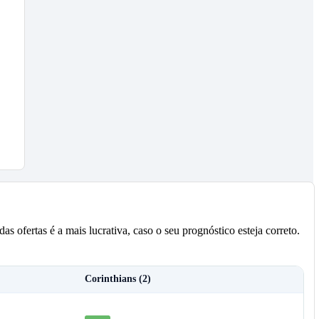
as ofertas é a mais lucrativa, caso o seu prognóstico esteja correto.
Corinthians (2)