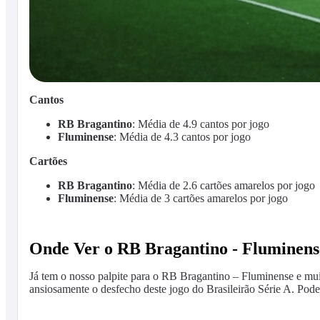
Cantos
RB Bragantino
: Média de 4.9 cantos por jogo
Fluminense
: Média de 4.3 cantos por jogo
Cartões
RB Bragantino
: Média de 2.6 cartões amarelos por jogo
Fluminense
: Média de 3 cartões amarelos por jogo
Onde Ver o RB Bragantino - Fluminens
Já tem o nosso palpite para o RB Bragantino – Fluminense e muit
ansiosamente o desfecho deste jogo do Brasileirão Série A. Pode 