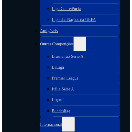
Liga Conferência
Liga das Nações da UEFA
Amigáveis
Outras Competições
Brasileirão Serie A
LaLiga
Premier League
Itália Série A
Ligue 1
Bundesliga
Internacional