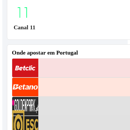
Canal 11
Onde apostar em Portugal