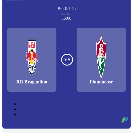
Brasileirão
28 Jul
15:00
VS
RB Bragantino
Fluminense