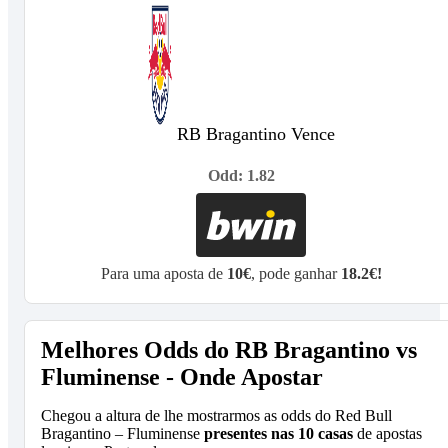
RB Bragantino Vence
Odd: 1.82
Para uma aposta de
10€
, pode ganhar
18.2€!
Melhores Odds do RB Bragantino vs
Fluminense - Onde Apostar
Chegou a altura de lhe mostrarmos as odds do Red Bull
Bragantino – Fluminense
presentes nas 10 casas
de apostas