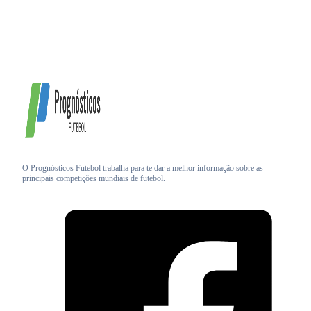
O Prognósticos Futebol trabalha para te dar a melhor informação sobre as
principais competições mundiais de futebol.