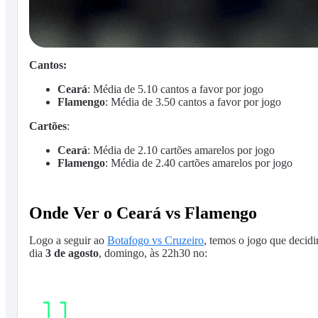
Cantos:
Ceará
: Média de 5.10 cantos a favor por jogo
Flamengo
: Média de 3.50 cantos a favor por jogo
Cartões
:
Ceará
: Média de 2.10 cartões amarelos por jogo
Flamengo
: Média de 2.40 cartões amarelos por jogo
Onde Ver o Ceará vs Flamengo
Logo a seguir ao
Botafogo vs Cruzeiro
, temos o jogo que decidi
dia
3 de agosto
, domingo, às 22h30 no: