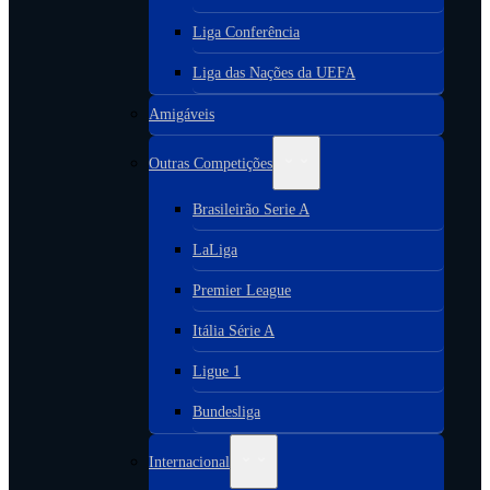
Liga Conferência
Liga das Nações da UEFA
Amigáveis
Outras Competições
Brasileirão Serie A
LaLiga
Premier League
Itália Série A
Ligue 1
Bundesliga
Internacional