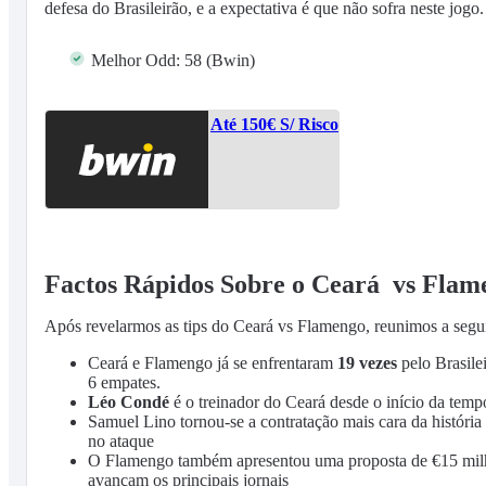
defesa do Brasileirão, e a expectativa é que não sofra neste jogo.
Melhor Odd: 58 (Bwin)
Até 150€ S/ Risco
Factos Rápidos Sobre o Ceará vs Flam
Após revelarmos as tips do Ceará vs Flamengo, reunimos a seg
Ceará e Flamengo já se enfrentaram
19 vezes
pelo Brasile
6 empates.
Léo Condé
é o treinador do Ceará desde o início da tem
Samuel Lino tornou-se a contratação mais cara da história
no ataque
O Flamengo também apresentou uma proposta de €15 milh
avançam os principais jornais