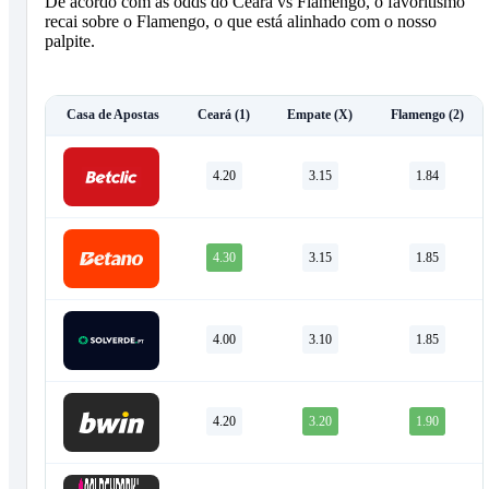
De acordo com as odds do Ceará vs Flamengo, o favoritismo
recai sobre o Flamengo, o que está alinhado com o nosso
palpite.
Casa de Apostas
Ceará (1)
Empate (X)
Flamengo (2)
4.20
3.15
1.84
4.30
3.15
1.85
4.00
3.10
1.85
4.20
3.20
1.90