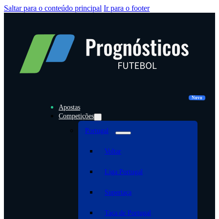
Saltar para o conteúdo principal
Ir para o footer
Apostas
Competições
Portugal
Voltar
Liga Portugal
Supertaça
Taça de Portugal