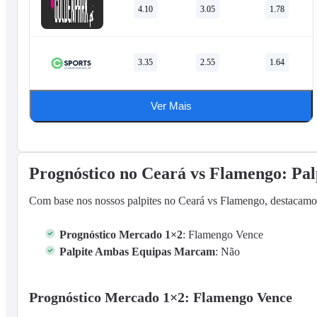
4.10
3.05
1.78
3.35
2.55
1.64
Ver Mais
Prognóstico no Ceará vs Flamengo: Pal
Com base nos nossos palpites no Ceará vs Flamengo, destacam
Prognóstico Mercado 1×2
: Flamengo Vence
Palpite Ambas Equipas Marcam
: Não
Prognóstico Mercado 1×2: Flamengo Vence