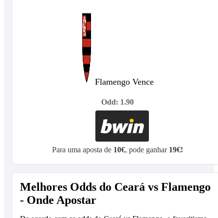
Flamengo Vence
Odd: 1.90
Para uma aposta de
10€
, pode ganhar
19€!
Melhores Odds do Ceará vs Flamengo
- Onde Apostar