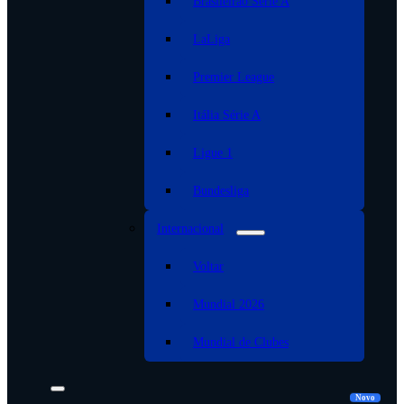
Brasileirão Serie A
LaLiga
Premier League
Itália Série A
Ligue 1
Bundesliga
Internacional
Voltar
Mundial 2026
Mundial de Clubes