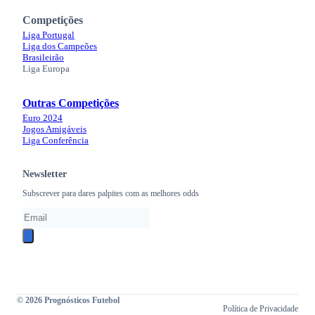
Competições
Liga Portugal
Liga dos Campeões
Brasileirão
Liga Europa
Outras Competições
Euro 2024
Jogos Amigáveis
Liga Conferência
Newsletter
Subscrever para dares palpites com as melhores odds
© 2026 Prognósticos Futebol
Política de Privacidade