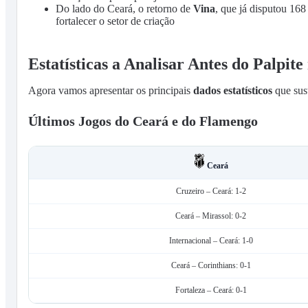
Do lado do Ceará, o retorno de
Vina
, que já disputou 168
fortalecer o setor de criação
Estatísticas a Analisar Antes do Palpit
Agora vamos apresentar os principais
dados estatísticos
que sus
Últimos Jogos do Ceará e do Flamengo
Ceará
Cruzeiro – Ceará: 1-2
Ceará – Mirassol: 0-2
Internacional – Ceará: 1-0
Ceará – Corinthians: 0-1
Fortaleza – Ceará: 0-1