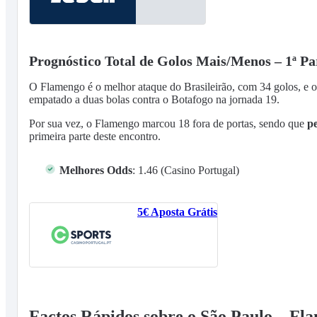
Prognóstico Total de Golos Mais/Menos – 1ª Pa
O Flamengo é o melhor ataque do Brasileirão, com 34 golos, e 
empatado a duas bolas contra o Botafogo na jornada 19.
Por sua vez, o Flamengo marcou 18 fora de portas, sendo que
p
primeira parte deste encontro.
Melhores Odds
: 1.46 (Casino Portugal)
5€ Aposta Grátis
Factos Rápidos sobre o São Paulo – Fl