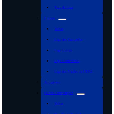
Taça da Liga
Europa
Voltar
Liga dos Campeões
Liga Europa
Liga Conferência
Liga das Nações da UEFA
Amigáveis
Outras Competições
Voltar