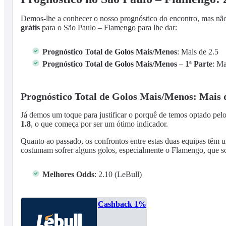
Demos-lhe a conhecer o nosso prognóstico do encontro, mas não 
grátis
para o São Paulo – Flamengo para lhe dar:
Prognóstico Total de Golos Mais/Menos
: Mais de 2.5
Prognóstico Total de Golos Mais/Menos – 1ª Parte
: Ma
Prognóstico Total de Golos Mais/Menos: Mais d
Já demos um toque para justificar o porquê de temos optado pe
1.8
, o que começa por ser um ótimo indicador.
Quanto ao passado, os confrontos entre estas duas equipas têm
costumam sofrer alguns golos, especialmente o Flamengo, que so
Melhores Odds
: 2.10 (LeBull)
Cashback 1%