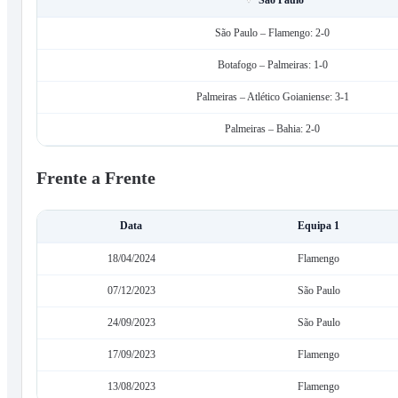
São Paulo
São Paulo – Flamengo: 2-0
Botafogo – Palmeiras: 1-0
Palmeiras – Atlético Goianiense: 3-1
Palmeiras – Bahia: 2-0
Frente a Frente
Data
Equipa 1
18/04/2024
Flamengo
07/12/2023
São Paulo
24/09/2023
São Paulo
17/09/2023
Flamengo
13/08/2023
Flamengo