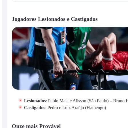
Jogadores Lesionados e Castigados
Lesionados
: Pablo Maia e Alisson (São Paulo) – Bruno
Castigados
: Pedro e Luiz Araújo (Flamengo)
Onze mais Provável