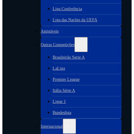
Liga Conferência
Liga das Nações da UEFA
Amigáveis
Outras Competições
Brasileirão Serie A
LaLiga
Premier League
Itália Série A
Ligue 1
Bundesliga
Internacional