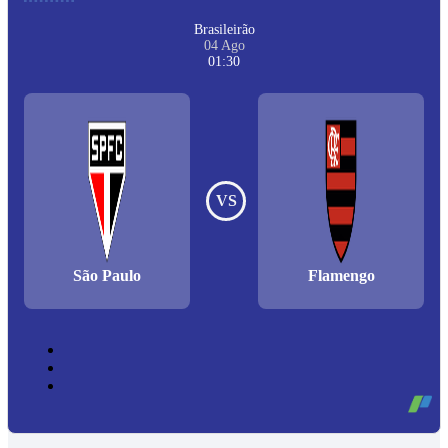
Brasileirão
04 Ago
01:30
VS
São Paulo
Flamengo