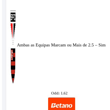
Ambas as Equipas Marcam ou Mais de 2.5 – Sim
Odd: 1.62