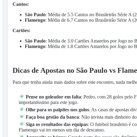
Cantos:
São Paulo
: Média de 5.5 Cantos no Brasileirão Série A (
Flamengo
: Média de 6.7 Cantos no Brasileirão Série A (
Cartões:
São Paulo
: Média de 3.0 Cartões Amarelos por Jogo no Br
Flamengo
: Média de 1.8 Cartões Amarelos por Jogo no Br
Dicas de Apostas no São Paulo vs Flam
Para que tenha ainda mais dados sobre este encontro, nada mel
Pense no goleador em falta
: Pedro, com 28 golos pelo F
importantíssimo para este jogo.
Olhe para os palpites nos golos
: As casas de apostas di
Faça boa gestão da banca
: Não invista mais dinheiro d
Siga os resultados das equipas
: O futebol brasileiro é 
Flamengo vai ter menos um dia de descanso.