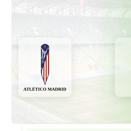
15 Dez, 13:00
VS
ATLÉTICO MADRID