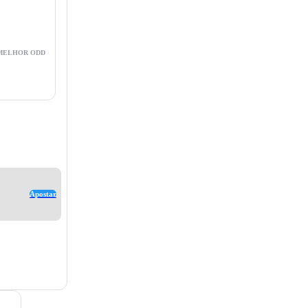
MELHOR ODD
Apostar