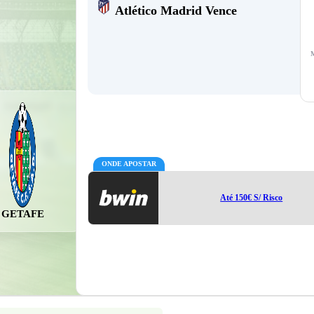
Atlético Madrid Vence
ONDE APOSTAR
Até 150€ S/ Risco
GETAFE