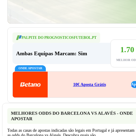
PALPITE DO PROGNOSTICOSFUTEBOL.PT
1.70
Ambas Equipas Marcam: Sim
MELHOR OD
ONDE APOSTAR
10€ Aposta Grátis
Ap
MELHORES ODDS DO BARCELONA VS ALAVÉS - ONDE
APOSTAR
Todas as casas de apostas indicadas são legais em Portugal e já apresentam
as odds do Barcelona vs Alavés. Descubra quais são.