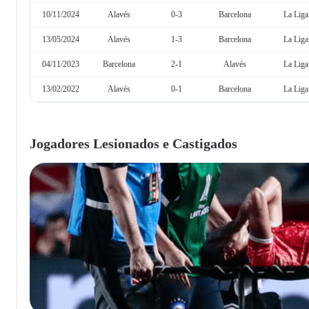
10/11/2024
Alavés
0-3
Barcelona
La Liga
13/05/2024
Alavés
1-3
Barcelona
La Liga
04/11/2023
Barcelona
2-1
Alavés
La Liga
13/02/2022
Alavés
0-1
Barcelona
La Liga
Jogadores Lesionados e Castigados