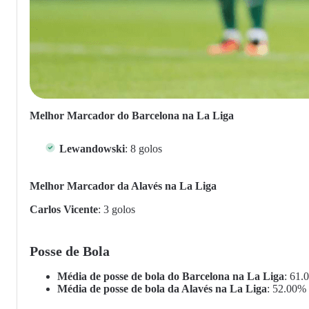
Melhor Marcador do Barcelona na La Liga
Lewandowski
: 8 golos
Melhor Marcador da Alavés na La Liga
Carlos Vicente
: 3 golos
Posse de Bola
Média de posse de bola do Barcelona na La Liga
: 61.
Média de posse de bola da Alavés na La Liga
: 52.00%