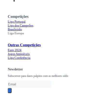
Competições
Liga Portugal
Liga dos Campeões
Brasileirão
Liga Europa
Outras Competições
Euro 2024
Jogos Amigáveis
Liga Conferência
Newsletter
Subscrever para dares palpites com as melhores odds