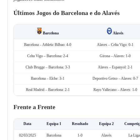
Últimos Jogos do Barcelona e do Alavés
Barcelona
Alavés
Barcelona – Athletic Bilbao: 4-0
Alaves – Celta Vigo: 0-1
Celta Vigo – Barcelona: 2-4
Girona – Alaves: 1-0
Club Brugge – Barcelona: 3-3
Alaves – Espanyol: 2-1
Barcelona – Elche: 3-1
Deportivo Getxo – Alaves: 0-7
Real Madrid – Barcelona: 2-1
Rayo Vallecano – Alaves: 1-0
Frente a Frente
Data
Equipa 1
Resultado
Equipa 2
Competiç
02/03/2025
Barcelona
1-0
Alavés
La Liga