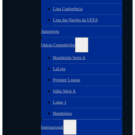
Liga Conferência
Liga das Nações da UEFA
Amigáveis
Outras Competições
Brasileirão Serie A
LaLiga
Premier League
Itália Série A
Ligue 1
Bundesliga
Internacional