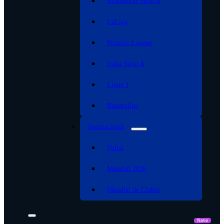
Brasileirão Serie A
LaLiga
Premier League
Itália Série A
Ligue 1
Bundesliga
Internacional
Voltar
Mundial 2026
Mundial de Clubes