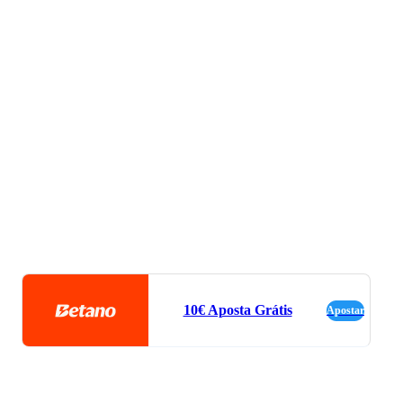
10€ Aposta Grátis
Apostar