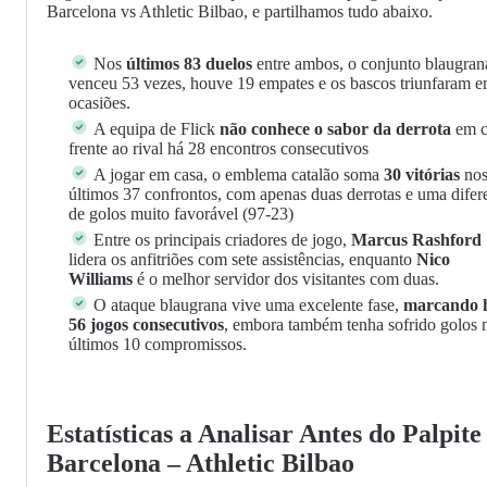
Barcelona vs Athletic Bilbao, e partilhamos tudo abaixo.
Nos
últimos 83 duelos
entre ambos, o conjunto blaugran
venceu 53 vezes, houve 19 empates e os bascos triunfaram 
ocasiões.
A equipa de Flick
não conhece o sabor da derrota
em c
frente ao rival há 28 encontros consecutivos
A jogar em casa, o emblema catalão soma
30 vitórias
no
últimos 37 confrontos, com apenas duas derrotas e uma difer
de golos muito favorável (97-23)
Entre os principais criadores de jogo,
Marcus Rashford
lidera os anfitriões com sete assistências, enquanto
Nico
Williams
é o melhor servidor dos visitantes com duas.
O ataque blaugrana vive uma excelente fase,
marcando 
56 jogos consecutivos
, embora também tenha sofrido golos 
últimos 10 compromissos.
Estatísticas a Analisar Antes do Palpite
Barcelona – Athletic Bilbao