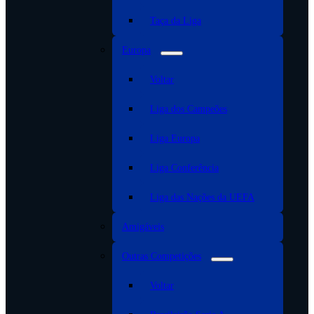
Taça da Liga
Europa
Voltar
Liga dos Campeões
Liga Europa
Liga Conferência
Liga das Nações da UEFA
Amigáveis
Outras Competições
Voltar