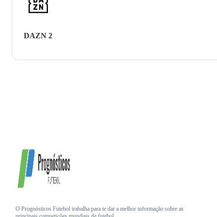
DAZN 2
O Prognósticos Futebol trabalha para te dar a melhor informação sobre as
principais competições mundiais de futebol.