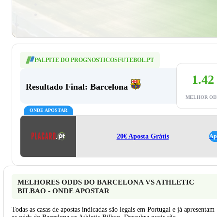
PALPITE DO PROGNOSTICOSFUTEBOL.PT
1.42
Resultado Final: Barcelona
MELHOR OD
ONDE APOSTAR
20€ Aposta Grátis
Ap
MELHORES ODDS DO BARCELONA VS ATHLETIC
BILBAO - ONDE APOSTAR
Todas as casas de apostas indicadas são legais em Portugal e já apresentam