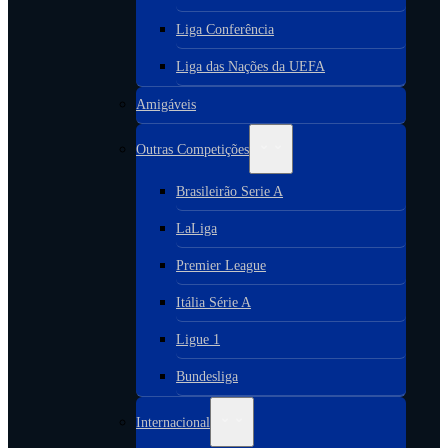
Liga Conferência
Liga das Nações da UEFA
Amigáveis
Outras Competições
Brasileirão Serie A
LaLiga
Premier League
Itália Série A
Ligue 1
Bundesliga
Internacional