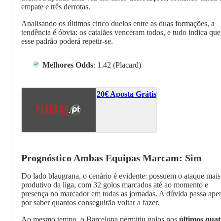
empate e três derrotas.
Analisando os últimos cinco duelos entre as duas formações, a
tendência é óbvia: os catalães venceram todos, e tudo indica que
esse padrão poderá repetir-se.
Melhores Odds
: 1.42 (Placard)
20€ Aposta Grátis
Prognóstico Ambas Equipas Marcam: Sim
Do lado blaugrana, o cenário é evidente: possuem o ataque mais
produtivo da liga, com 32 golos marcados até ao momento e
presença no marcador em todas as jornadas. A dúvida passa ape
por saber quantos conseguirão voltar a fazer.
Ao mesmo tempo, o Barcelona permitiu golos nos
últimos quat