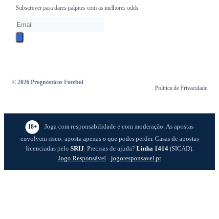
Subscrever para dares palpites com as melhores odds
© 2026 Prognósticos Futebol
Política de Privacidade
Joga com responsabilidade e com moderação. As apostas
18+
envolvem risco: aposta apenas o que podes perder. Casas de apostas
licenciadas pelo
SRIJ
. Precisas de ajuda?
Linha 1414
(SICAD).
Jogo Responsável
·
jogoresponsavel.pt