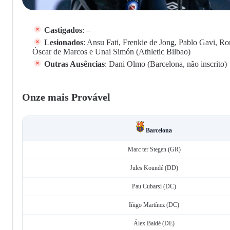
Castigados
: –
Lesionados
: Ansu Fati, Frenkie de Jong, Pablo Gavi, Ro
Óscar de Marcos e Unai Simón (Athletic Bilbao)
Outras Ausências
: Dani Olmo (Barcelona, não inscrito)
Onze mais Provável
Barcelona
Marc ter Stegen (GR)
Jules Koundé (DD)
Pau Cubarsí (DC)
Iñigo Martínez (DC)
Álex Baldé (DE)