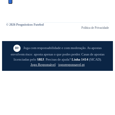
© 2026 Prognósticos Futebol
Política de Privacidade
Joga com responsabilidade e com moderação. As apostas
18+
envolvem risco: aposta apenas o que podes perder. Casas de apostas
licenciadas pelo
SRIJ
. Precisas de ajuda?
Linha 1414
(SICAD).
Jogo Responsável
·
jogoresponsavel.pt