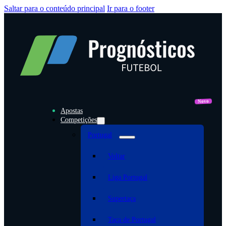
Saltar para o conteúdo principal
Ir para o footer
Apostas
Competições
Portugal
Voltar
Liga Portugal
Supertaça
Taça de Portugal