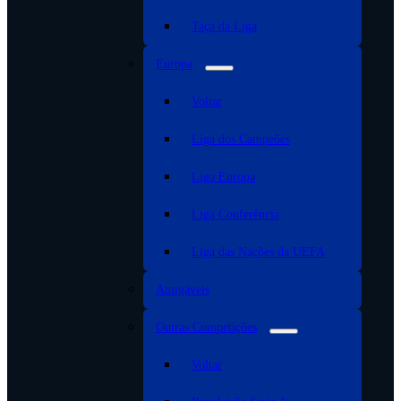
Taça da Liga
Europa
Voltar
Liga dos Campeões
Liga Europa
Liga Conferência
Liga das Nações da UEFA
Amigáveis
Outras Competições
Voltar