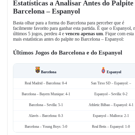
Estatísticas a Analisar Antes do Palpite
Barcelona – Espanyol
Basta olhar para a forma do Barcelona para perceber que é
facilmente favorito para ganhar esta partida. É que o Espanyol, 
últimos 5 jogos, perdeu 4 e
venceu apenas um
. Fique com esta
mais estatísticas antes do palpite no Barcelona – Espanyol:
Últimos Jogos do Barcelona e do Espanyol
Barcelona
Espanyol
Real Madrid – Barcelona: 0-4
San Tirso SD – Espanyol: –
Barcelona – Bayern Munique: 4-1
Espanyol – Sevilla: 0-2
Barcelona – Sevilla: 5-1
Athletic Bilbao – Espanyol: 4-1
Alavés – Barcelona: 0-3
Espanyol – Mallorca: 2-1
Barcelona – Young Boys: 5-0
Real Betis – Espanyol: 1-0