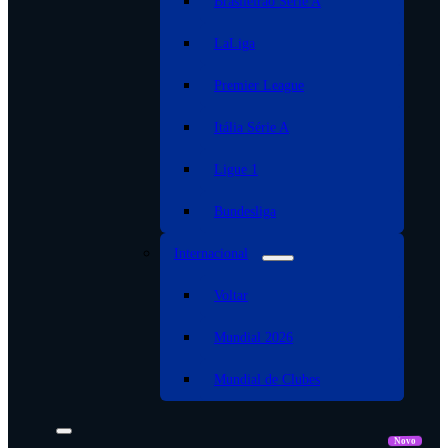
Brasileirão Serie A
LaLiga
Premier League
Itália Série A
Ligue 1
Bundesliga
Internacional
Voltar
Mundial 2026
Mundial de Clubes