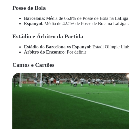
Posse de Bola
Barcelona
: Média de 66.8% de Posse de Bola na LaLig
Espanyol
: Média de 42.5% de Posse de Bola na LaLiga
Estádio e Árbitro da Partida
Estádio do Barcelona vs Espanyol
: Estadi Olímpic Ll
Árbitro do Encontro
: Por definir
Cantos e Cartões