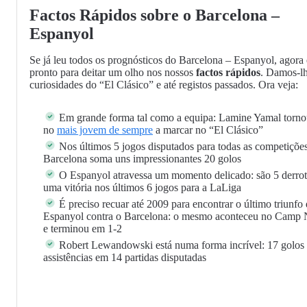
Factos Rápidos sobre o Barcelona –
Espanyol
Se já leu todos os prognósticos do Barcelona – Espanyol, agora 
pronto para deitar um olho nos nossos
factos rápidos
. Damos-l
curiosidades do “El Clásico” e até registos passados. Ora veja:
Em grande forma tal como a equipa: Lamine Yamal torno
no
mais jovem de sempre
a marcar no “El Clásico”
Nos últimos 5 jogos disputados para todas as competições
Barcelona soma uns impressionantes 20 golos
O Espanyol atravessa um momento delicado: são 5 derrot
uma vitória nos últimos 6 jogos para a LaLiga
É preciso recuar até 2009 para encontrar o último triunfo
Espanyol contra o Barcelona: o mesmo aconteceu no Camp
e terminou em 1-2
Robert Lewandowski está numa forma incrível: 17 golos 
assistências em 14 partidas disputadas