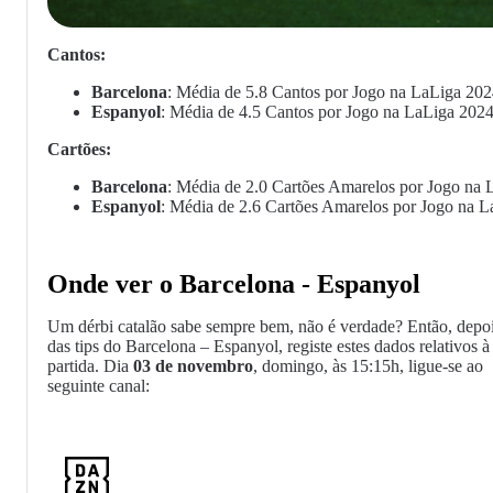
Cantos:
Barcelona
: Média de 5.8 Cantos por Jogo na LaLiga 20
Espanyol
: Média de 4.5 Cantos por Jogo na LaLiga 202
Cartões:
Barcelona
: Média de 2.0 Cartões Amarelos por Jogo na
Espanyol
: Média de 2.6 Cartões Amarelos por Jogo na 
Onde ver o Barcelona - Espanyol
Um dérbi catalão sabe sempre bem, não é verdade? Então, depo
das tips do Barcelona – Espanyol, registe estes dados relativos à
partida. Dia
03 de novembro
, domingo, às 15:15h, ligue-se ao
seguinte canal: