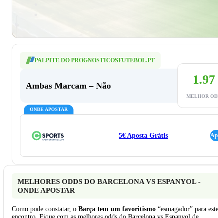
PALPITE DO PROGNOSTICOSFUTEBOL.PT
1.97
Ambas Marcam – Não
MELHOR OD
ONDE APOSTAR
5€ Aposta Grátis
Ap
MELHORES ODDS DO BARCELONA VS ESPANYOL -
ONDE APOSTAR
Como pode constatar, o
Barça tem um favoritismo
“esmagador” para est
encontro. Fique com as melhores odds do Barcelona vs Espanyol de