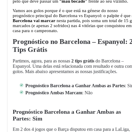
pelo que deve passar um “
mau bocado
” frente ao seu vizinho.
Vamos aos golos porque é o que está na génese do nosso
prognóstico principal do Barcelona vs Espanyol: o palpite é que
Barcelona vai marcar
nesta partida, pois soma um total de 15 
marcados (e apenas 2 sofridos) nas 4 vitórias que conquistou em
casa para o campeonato.
Prognóstico no Barcelona – Espanyol: 
Tips Grátis
Partimos, agora, para as nossas
2 tips grátis
do Barcelona –
Espanyol. Uma delas está relacionada com resultado e outra co
golos. Mais abaixo apresentamos as nossas justificações.
Prognóstico Barcelona a Ganhar Ambas as Partes
: S
Prognóstico Ambas Marcam
: Não
Prognóstico Barcelona a Ganhar Ambas as
Partes: Sim
Em 2 dos 4 jogos que o Barça disputou em casa para a LaLiga,