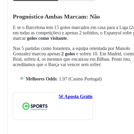
Prognóstico Ambas Marcam: Não
E se o Barcelona tem 15 golos marcados em casa para a Liga (2
em todas as competições) e apenas 2 sofridos, o Espanyol sofre 
marcar
golos como visitante
.
Nas 5 partidas como forasteira, a equipa orientada por Manolo
Gonzalez marcou apenas
2 golos
e sofreu 10. Em Madrid, contr
Real, sofreu 4, os mesmos que encaixou em Bilbau. Posto isto,
acreditamos que o Barça vai vencer sem sofrer.
Melhores Odds
: 1.97 (Casino Portugal)
5€ Aposta Grátis