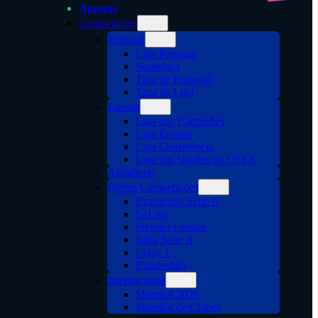
Apostas
Competições
Portugal
Liga Portugal
Supertaça
Taça de Portugal
Taça da Liga
Europa
Liga dos Campeões
Liga Europa
Liga Conferência
Liga das Nações da UEFA
Amigáveis
Outras Competições
Brasileirão Serie A
LaLiga
Premier League
Itália Série A
Ligue 1
Bundesliga
Internacional
Mundial 2026
Mundial de Clubes