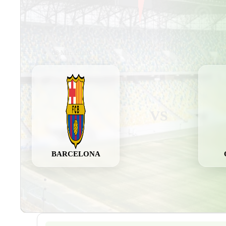
08 Mar, 20:00
VS
BARCELONA