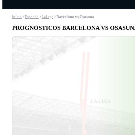
Início
Espanha
LaLiga
Barcelona vs Osasuna
PROGNÓSTICOS BARCELONA VS OSASUNA (0
LA LIGA