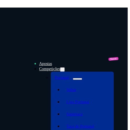
Apostas
Competições
Portugal
Voltar
Liga Portugal
Supertaça
Taça de Portugal