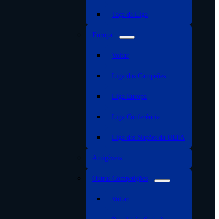
Taça da Liga
Europa
Voltar
Liga dos Campeões
Liga Europa
Liga Conferência
Liga das Nações da UEFA
Amigáveis
Outras Competições
Voltar