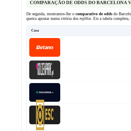
COMPARAÇÃO DE ODDS DO BARCELONA VS
De seguida, mostramos-lhe o
comparativo de odds
do Barcelo
queira apostar numa vitória dos
rojillos
. Eis a tabela completa,
Casa