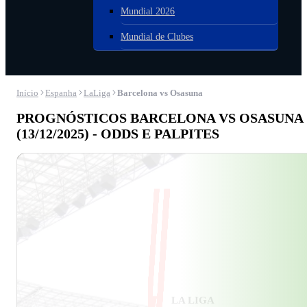
Mundial 2026
Mundial de Clubes
Início
Espanha
LaLiga
Barcelona vs Osasuna
PROGNÓSTICOS BARCELONA VS OSASUNA
(13/12/2025) - ODDS E PALPITES
LA LIGA