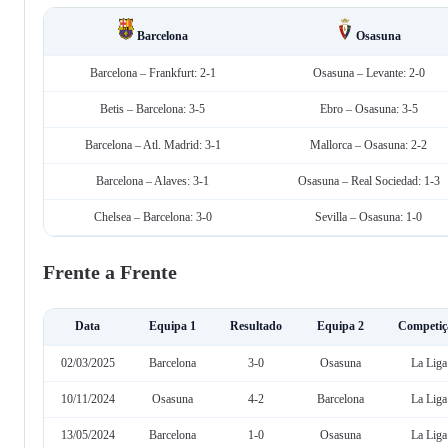
Barcelona
Osasuna
Barcelona – Frankfurt: 2-1
Osasuna – Levante: 2-0
Betis – Barcelona: 3-5
Ebro – Osasuna: 3-5
Barcelona – Atl. Madrid: 3-1
Mallorca – Osasuna: 2-2
Barcelona – Alaves: 3-1
Osasuna – Real Sociedad: 1-3
Chelsea – Barcelona: 3-0
Sevilla – Osasuna: 1-0
Frente a Frente
Data
Equipa 1
Resultado
Equipa 2
Competiç
02/03/2025
Barcelona
3-0
Osasuna
La Liga
10/11/2024
Osasuna
4-2
Barcelona
La Liga
13/05/2024
Barcelona
1-0
Osasuna
La Liga