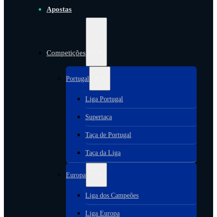
Apostas
Competições
Portugal
Liga Portugal
Supertaça
Taça de Portugal
Taça da Liga
Europa
Liga dos Campeões
Liga Europa