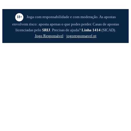
Joga com responsabilidade e com moderação. As apostas
18+
envolvem risco: aposta apenas o que podes perder. Casas de apostas
licenciadas pelo
SRIJ
. Precisas de ajuda?
Linha 1414
(SICAD).
Jogo Responsável
·
jogoresponsavel.pt