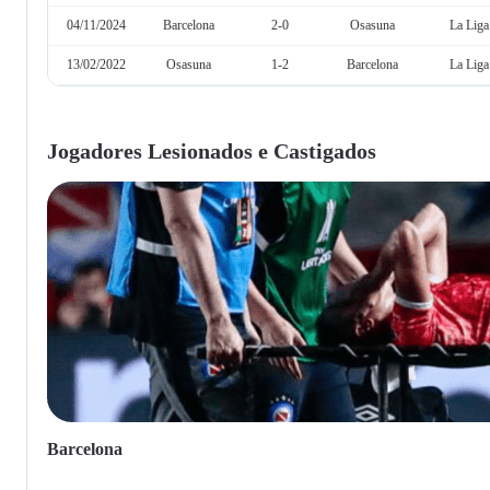
04/11/2024
Barcelona
2-0
Osasuna
La Liga
13/02/2022
Osasuna
1-2
Barcelona
La Liga
Jogadores Lesionados e Castigados
Barcelona