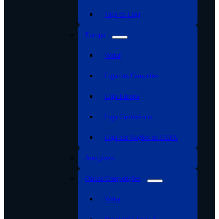
Taça da Liga
Europa
Voltar
Liga dos Campeões
Liga Europa
Liga Conferência
Liga das Nações da UEFA
Amigáveis
Outras Competições
Voltar