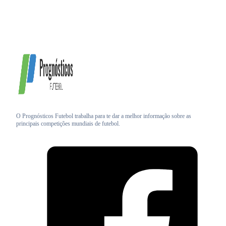
O Prognósticos Futebol trabalha para te dar a melhor informação sobre as
principais competições mundiais de futebol.