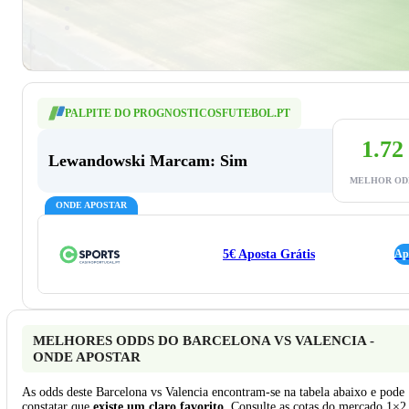
PALPITE DO PROGNOSTICOSFUTEBOL.PT
1.72
Lewandowski Marcam: Sim
MELHOR OD
ONDE APOSTAR
5€ Aposta Grátis
Ap
MELHORES ODDS DO BARCELONA VS VALENCIA -
ONDE APOSTAR
As odds deste Barcelona vs Valencia encontram-se na tabela abaixo e pode
constatar que
existe um claro favorito
. Consulte as cotas do mercado 1×2