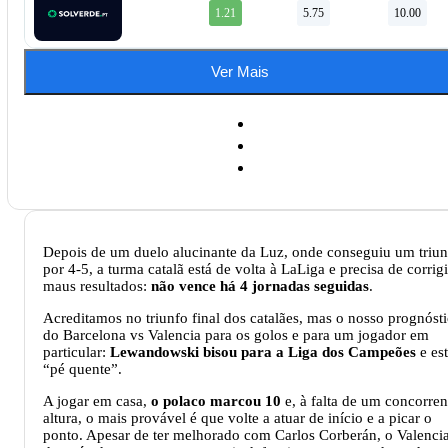
1.21
5.75
10.00
Ver Mais
Depois de um duelo alucinante da Luz, onde conseguiu um triun
por 4-5, a turma catalã está de volta à LaLiga e precisa de corrigi
maus resultados:
não vence há 4 jornadas seguidas
.
Acreditamos no triunfo final dos catalães, mas o nosso prognóst
do Barcelona vs Valencia para os golos e para um jogador em
particular:
Lewandowski bisou para a Liga dos Campeões
e es
“pé quente”.
A jogar em casa,
o polaco marcou 10
e, à falta de um concorren
altura, o mais provável é que volte a atuar de início e a picar o
ponto. Apesar de ter melhorado com Carlos Corberán, o Valenci