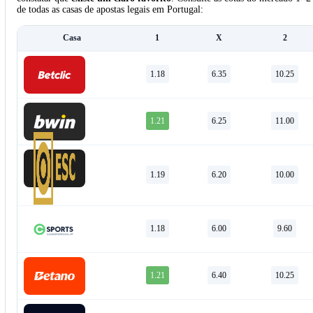
de todas as casas de apostas legais em Portugal:
Casa
1
X
2
1.18
6.35
10.25
1.21
6.25
11.00
1.19
6.20
10.00
1.18
6.00
9.60
1.21
6.40
10.25