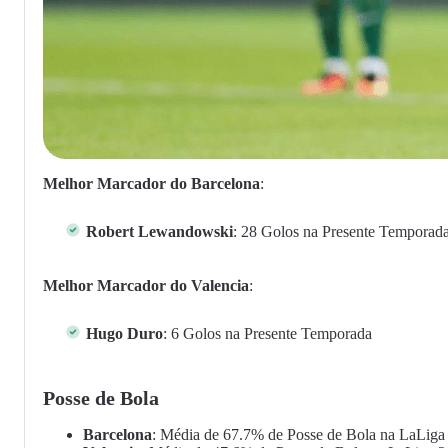
Melhor Marcador do Barcelona
:
Robert Lewandowski
: 28 Golos na Presente Temporad
Melhor Marcador do Valencia
:
Hugo Duro
: 6 Golos na Presente Temporada
Posse de Bola
Barcelona
: Média de 67.7% de Posse de Bola na LaLig