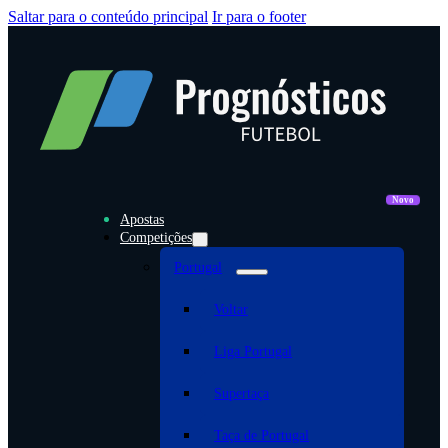
Saltar para o conteúdo principal
Ir para o footer
Apostas
Competições
Portugal
Voltar
Liga Portugal
Supertaça
Taça de Portugal