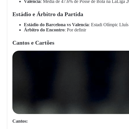
Valencia
: Média de 47.6% de Posse de Bola na LaLiga 
Estádio e Árbitro da Partida
Estádio do Barcelona vs Valencia
: Estadi Olímpic Llu
Árbitro do Encontro
: Por definir
Cantos e Cartões
Cantos: