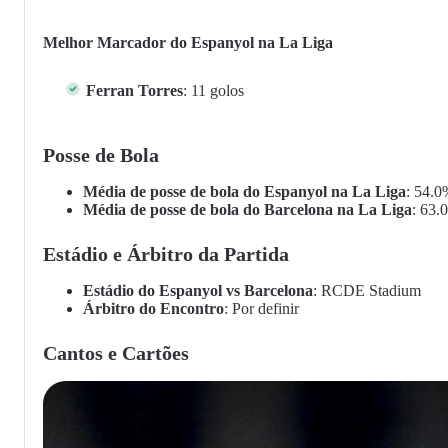
Melhor Marcador do Espanyol na La Liga
Ferran Torres
: 11 golos
Posse de Bola
Média de posse de bola do Espanyol na La Liga
: 54.0
Média de posse de bola do Barcelona na La Liga
: 63.
Estádio e Árbitro da Partida
Estádio do Espanyol vs Barcelona
: RCDE Stadium
Árbitro do Encontro
: Por definir
Cantos e Cartões