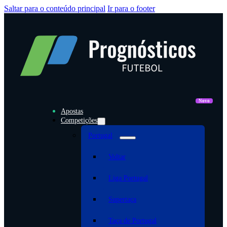
Saltar para o conteúdo principal
Ir para o footer
Apostas
Competições
Portugal
Voltar
Liga Portugal
Supertaça
Taça de Portugal