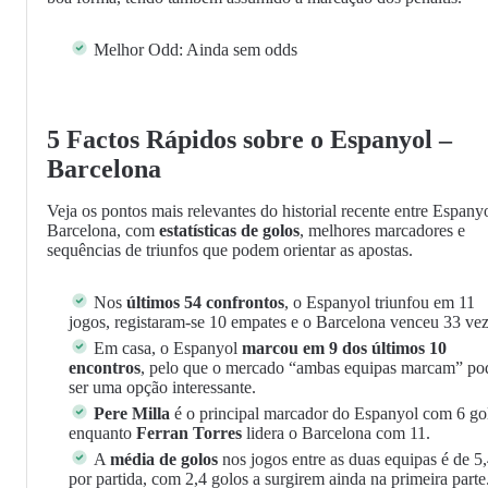
Melhor Odd: Ainda sem odds
5 Factos Rápidos sobre o Espanyol –
Barcelona
Veja os pontos mais relevantes do historial recente entre Espany
Barcelona, com
estatísticas de golos
, melhores marcadores e
sequências de triunfos que podem orientar as apostas.
Nos
últimos 54 confrontos
, o Espanyol triunfou em 11
jogos, registaram-se 10 empates e o Barcelona venceu 33 vez
Em casa, o Espanyol
marcou em 9 dos últimos 10
encontros
, pelo que o mercado “ambas equipas marcam” po
ser uma opção interessante.
Pere Milla
é o principal marcador do Espanyol com 6 go
enquanto
Ferran Torres
lidera o Barcelona com 11.
A
média de golos
nos jogos entre as duas equipas é de 5
por partida, com 2,4 golos a surgirem ainda na primeira parte