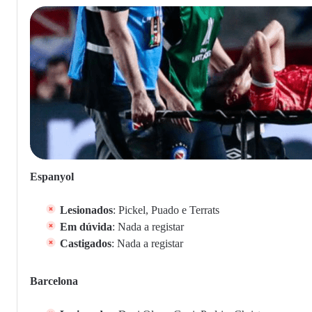
Espanyol
Lesionados
: Pickel, Puado e Terrats
Em dúvida
: Nada a registar
Castigados
: Nada a registar
Barcelona