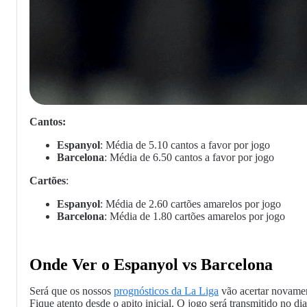
Cantos:
Espanyol
: Média de 5.10 cantos a favor por jogo
Barcelona
: Média de 6.50 cantos a favor por jogo
Cartões
:
Espanyol
: Média de 2.60 cartões amarelos por jogo
Barcelona
: Média de 1.80 cartões amarelos por jogo
Onde Ver o Espanyol vs Barcelona
Será que os nossos
prognósticos da La Liga
vão acertar novame
Fique atento desde o apito inicial. O jogo será transmitido no di