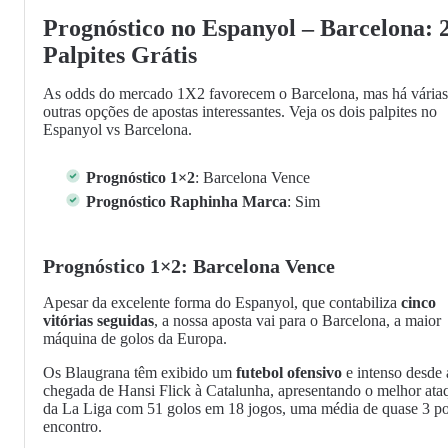
Prognóstico no Espanyol – Barcelona: 
Palpites Grátis
As odds do mercado 1X2 favorecem o Barcelona, mas há várias
outras opções de apostas interessantes. Veja os dois palpites no
Espanyol vs Barcelona.
Prognóstico 1×2
: Barcelona Vence
Prognóstico Raphinha Marca
: Sim
Prognóstico 1×2: Barcelona Vence
Apesar da excelente forma do Espanyol, que contabiliza
cinco
vitórias seguidas
, a nossa aposta vai para o Barcelona, a maior
máquina de golos da Europa.
Os Blaugrana têm exibido um
futebol ofensivo
e intenso desde 
chegada de Hansi Flick à Catalunha, apresentando o melhor ata
da La Liga com 51 golos em 18 jogos, uma média de quase 3 p
encontro.