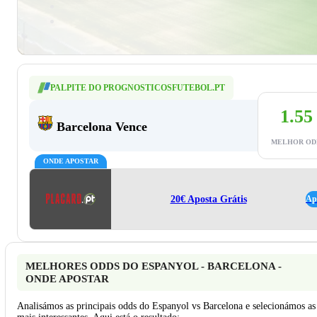
PALPITE DO PROGNOSTICOSFUTEBOL.PT
1.55
Barcelona Vence
MELHOR OD
ONDE APOSTAR
20€ Aposta Grátis
Ap
MELHORES ODDS DO ESPANYOL - BARCELONA -
ONDE APOSTAR
Analisámos as principais odds do Espanyol vs Barcelona e selecionámos as