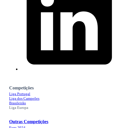
Competições
Liga Portugal
Liga dos Campeões
Brasileirão
Liga Europa
Outras Competições
Euro 2024