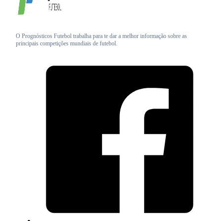
O Prognósticos Futebol trabalha para te dar a melhor informação sobre as
principais competições mundiais de futebol.