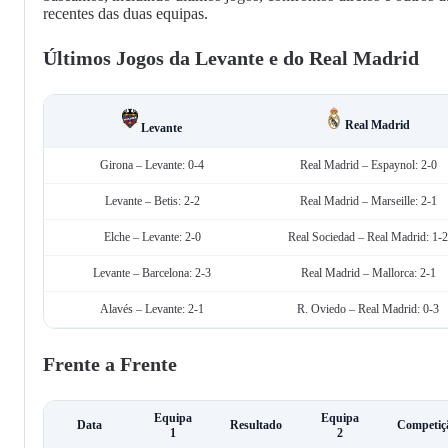
recentes das duas equipas.
Últimos Jogos da Levante e do Real Madrid
Real Madrid
Levante
Girona – Levante: 0-4
Real Madrid – Espaynol: 2-0
Levante – Betis: 2-2
Real Madrid – Marseille: 2-1
Elche – Levante: 2-0
Real Sociedad – Real Madrid: 1-2
Levante – Barcelona: 2-3
Real Madrid – Mallorca: 2-1
Alavés – Levante: 2-1
R. Oviedo – Real Madrid: 0-3
Frente a Frente
Equipa
Equipa
Data
Resultado
Competiç
1
2