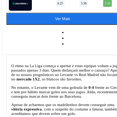
6.25
5.50
1.35
Ver Mais
O ritmo na La Liga começa a apertar e estas equipas voltam a jo
passados apenas 3 dias. Quem disfarçará melhor o cansaço? Ape
de os nossos prognósticos no Levante vs Real Madrid não focar
no
mercado 1X2
, os blancos são favoritos.
No entanto, o Levante vem de uma goleada de
0-4
frente ao Gir
e tem por hábito marcar golos nos seus jogos. Aliás, recentemen
conseguiu marcar dois frente ao Barcelona.
Apesar de acharmos que os madrilenhos devem conseguir uma
vitória expressiva
, com o suspeito do costume a faturar, també
acreditamos que devem sofrer um golo.