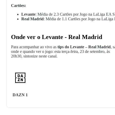
Cartões:
Levante
: Média de 2.3 Cartões por Jogo na LaLiga EA S
Real Madrid
: Média de 1.1 Cartões por Jogo na LaLiga
Onde ver o Levante - Real Madrid
Para acompanhar ao vivo as
tips do Levante – Real Madrid
, 
onde e quando ver o jogo: esta terça-feira, 23 de setembro, às
20h30, sintonize neste canal.
DAZN 1