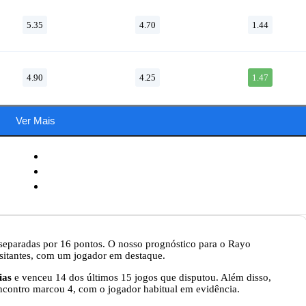
5.35
4.70
1.44
4.90
4.25
1.47
Ver Mais
s separadas por 16 pontos. O nosso prognóstico para o Rayo
isitantes, com um jogador em destaque.
ias
e venceu 14 dos últimos 15 jogos que disputou. Além disso,
ncontro marcou 4, com o jogador habitual em evidência.