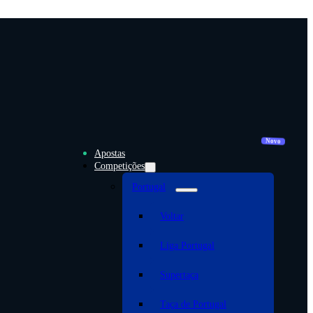
Apostas
Competições
Portugal
Voltar
Liga Portugal
Supertaça
Taça de Portugal