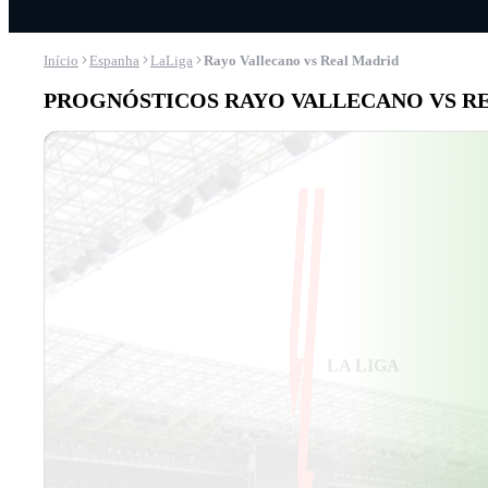
Início
Espanha
LaLiga
Rayo Vallecano vs Real Madrid
PROGNÓSTICOS RAYO VALLECANO VS REAL
LA LIGA