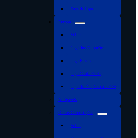
Taça da Liga
Europa
Voltar
Liga dos Campeões
Liga Europa
Liga Conferência
Liga das Nações da UEFA
Amigáveis
Outras Competições
Voltar