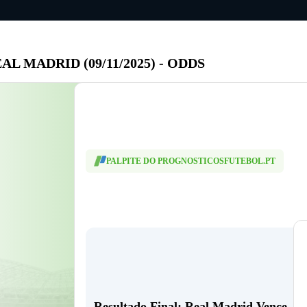
 MADRID (09/11/2025) - ODDS
PALPITE DO PROGNOSTICOSFUTEBOL.PT
Resultado Final: Real Madrid Vence