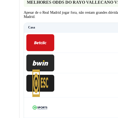
MELHORES ODDS DO RAYO VALLECANO VS
Apesar de o Real Madrid jogar fora, não restam grandes dúvid
Madrid.
Casa