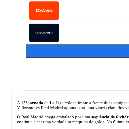
A
12ª jornada
da La Liga coloca frente a frente duas equipa
Vallecano vs Real Madrid aponta para uma vitória clara dos v
O Real Madrid chega embalado por uma
sequência de 6 vitór
continua a ser uma verdadeira máquina de golos. No último e