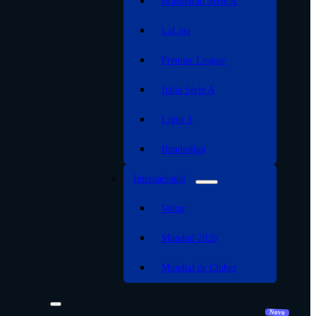
Brasileirão Serie A
LaLiga
Premier League
Itália Série A
Ligue 1
Bundesliga
Internacional
Voltar
Mundial 2026
Mundial de Clubes