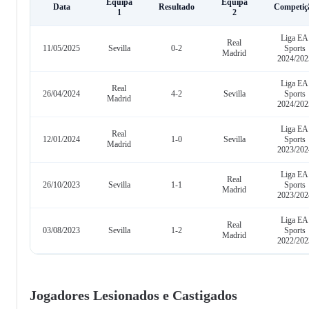
Equipa
Equipa
Data
Resultado
Competiç
1
2
Liga EA
Real
11/05/2025
Sevilla
0-2
Sports
Madrid
2024/202
Liga EA
Real
26/04/2024
4-2
Sevilla
Sports
Madrid
2024/202
Liga EA
Real
12/01/2024
1-0
Sevilla
Sports
Madrid
2023/202
Liga EA
Real
26/10/2023
Sevilla
1-1
Sports
Madrid
2023/202
Liga EA
Real
03/08/2023
Sevilla
1-2
Sports
Madrid
2022/202
Jogadores Lesionados e Castigados