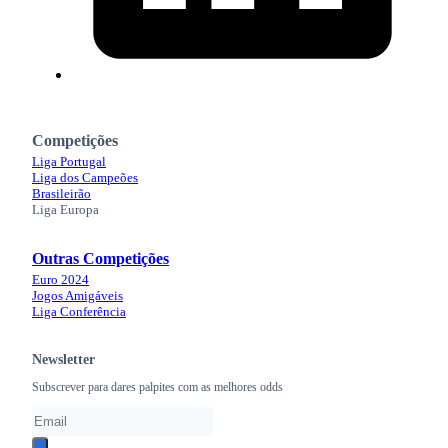
Competições
Liga Portugal
Liga dos Campeões
Brasileirão
Liga Europa
Outras Competições
Euro 2024
Jogos Amigáveis
Liga Conferência
Newsletter
Subscrever para dares palpites com as melhores odds