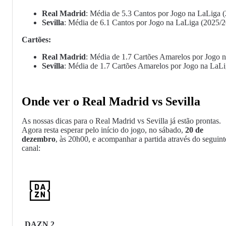
Real Madrid
: Média de 5.3 Cantos por Jogo na LaLiga 
Sevilla
: Média de 6.1 Cantos por Jogo na LaLiga (2025/
Cartões:
Real Madrid
: Média de 1.7 Cartões Amarelos por Jogo 
Sevilla
: Média de 1.7 Cartões Amarelos por Jogo na LaL
Onde ver o Real Madrid vs Sevilla
As nossas dicas para o Real Madrid vs Sevilla já estão prontas.
Agora resta esperar pelo início do jogo, no sábado,
20 de
dezembro
, às 20h00, e acompanhar a partida através do seguint
canal:
DAZN 2