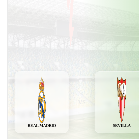
20 Dez, 20:00
VS
REAL MADRID
SEVILLA