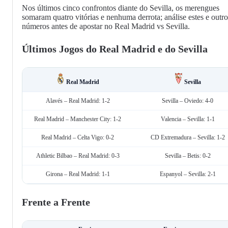
Nos últimos cinco confrontos diante do Sevilla, os merengues
somaram quatro vitórias e nenhuma derrota; análise estes e outro
números antes de apostar no Real Madrid vs Sevilla.
Últimos Jogos do Real Madrid e do Sevilla
Real Madrid
Sevilla
Alavés – Real Madrid: 1-2
Sevilla – Oviedo: 4-0
Real Madrid – Manchester City: 1-2
Valencia – Sevilla: 1-1
Real Madrid – Celta Vigo: 0-2
CD Extremadura – Sevilla: 1-2
Athletic Bilbao – Real Madrid: 0-3
Sevilla – Betis: 0-2
Girona – Real Madrid: 1-1
Espanyol – Sevilla: 2-1
Frente a Frente