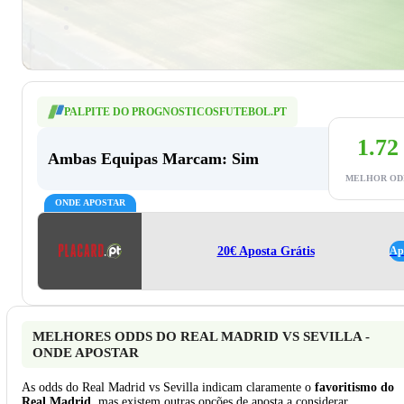
PALPITE DO PROGNOSTICOSFUTEBOL.PT
1.72
Ambas Equipas Marcam: Sim
MELHOR OD
ONDE APOSTAR
20€ Aposta Grátis
Ap
MELHORES ODDS DO REAL MADRID VS SEVILLA -
ONDE APOSTAR
As odds do Real Madrid vs Sevilla indicam claramente o
favoritismo do
Real Madrid
, mas existem outras opções de aposta a considerar.