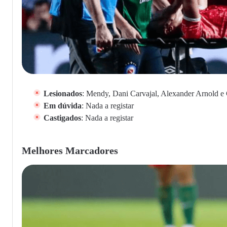
Lesionados
: Mendy, Dani Carvajal, Alexander Arnold e 
Em dúvida
: Nada a registar
Castigados
: Nada a registar
Melhores Marcadores