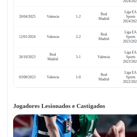
2024/202
Liga EA
Real
26/04/2025
Valencia
1-2
Sports
Madrid
2024/202
Liga EA
Real
12/01/2024
Valencia
2-2
Sports
Madrid
2023/202
Liga EA
Real
26/10/2023
5-1
Valencia
Sports
Madrid
2023/202
Liga EA
Real
03/08/2023
Valencia
1-0
Sports
Madrid
2022/202
Jogadores Lesionados e Castigados