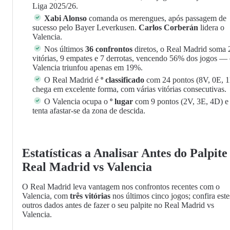
Liga 2025/26.
Xabi Alonso
comanda os merengues, após passagem de
sucesso pelo Bayer Leverkusen.
Carlos Corberán
lidera o
Valencia.
Nos últimos
36 confrontos
diretos, o Real Madrid soma 
vitórias, 9 empates e 7 derrotas, vencendo 56% dos jogos —
Valencia triunfou apenas em 19%.
O Real Madrid é
º classificado
com 24 pontos (8V, 0E, 1
chega em excelente forma, com várias vitórias consecutivas.
O Valencia ocupa o
º lugar
com 9 pontos (2V, 3E, 4D) e
tenta afastar-se da zona de descida.
Estatísticas a Analisar Antes do Palpite
Real Madrid vs Valencia
O Real Madrid leva vantagem nos confrontos recentes com o
Valencia, com
três vitórias
nos últimos cinco jogos; confira este
outros dados antes de fazer o seu palpite no Real Madrid vs
Valencia.