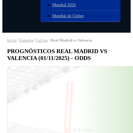
Mundial 2026
Mundial de Clubes
Início
Espanha
LaLiga
Real Madrid vs Valencia
PROGNÓSTICOS REAL MADRID VS
VALENCIA (01/11/2025) - ODDS
LA LIGA