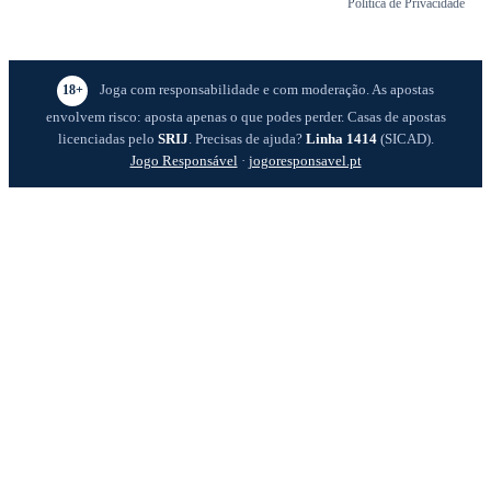
Política de Privacidade
Joga com responsabilidade e com moderação. As apostas
18+
envolvem risco: aposta apenas o que podes perder. Casas de apostas
licenciadas pelo
SRIJ
. Precisas de ajuda?
Linha 1414
(SICAD).
Jogo Responsável
·
jogoresponsavel.pt