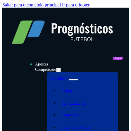
Saltar para o conteúdo principal
Ir para o footer
Apostas
Competições
Portugal
Voltar
Liga Portugal
Supertaça
Taça de Portugal