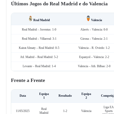
Últimos Jogos do Real Madrid e do Valencia
Real Madrid
Valencia
Real Madrid – Juventus: 1-0
Alavés – Valencia: 0-0
Real Madrid – Villarreal: 3-1
Girona – Valencia: 2-1
Kairat Almaty – Real Madrid: 0-5
Valencia – R. Oviedo: 1-2
Atl. Madrid – Real Madrid: 5-2
Espanyol – Valencia: 2-2
Levante – Real Madrid: 1-4
Valencia – Ath. Bilbao: 2-0
Frente a Frente
Equipa
Equipa
Data
Resultado
Competiç
1
2
Liga EA
Real
11/05/2025
1-2
Valencia
Sports
Madrid