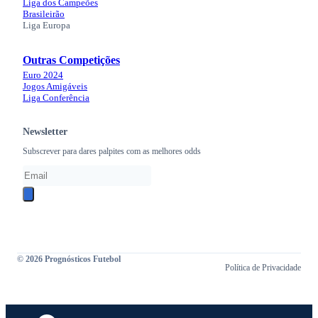
Liga dos Campeões
Brasileirão
Liga Europa
Outras Competições
Euro 2024
Jogos Amigáveis
Liga Conferência
Newsletter
Subscrever para dares palpites com as melhores odds
© 2026 Prognósticos Futebol
Política de Privacidade