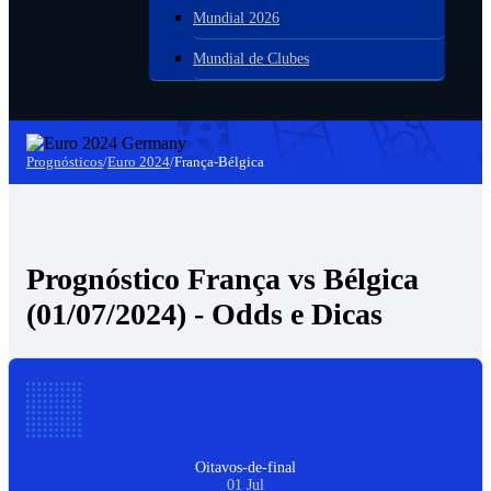
Mundial 2026
Mundial de Clubes
Prognósticos
/
Euro 2024
/
França-Bélgica
Prognóstico França vs Bélgica
(01/07/2024) - Odds e Dicas
Oitavos-de-final
01 Jul