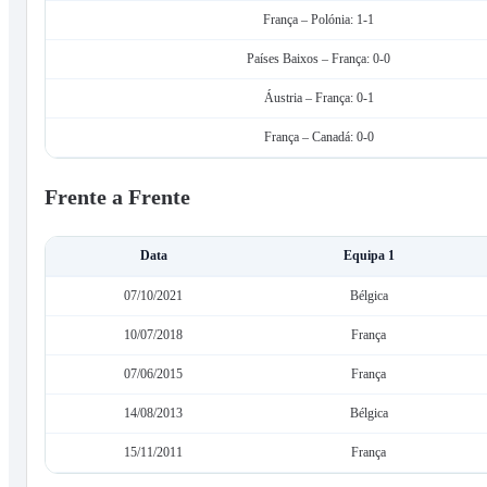
França – Polónia: 1-1
Países Baixos – França: 0-0
Áustria – França: 0-1
França – Canadá: 0-0
Frente a Frente
Data
Equipa 1
07/10/2021
Bélgica
10/07/2018
França
07/06/2015
França
14/08/2013
Bélgica
15/11/2011
França