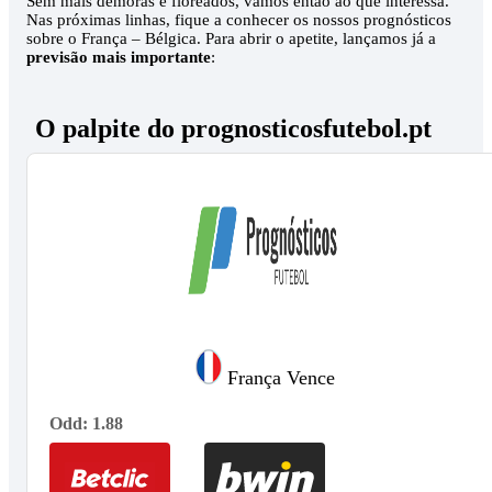
Sem mais demoras e floreados, vamos então ao que interessa.
Nas próximas linhas, fique a conhecer os nossos prognósticos
sobre o França – Bélgica. Para abrir o apetite, lançamos já a
previsão mais importante
:
O palpite do prognosticosfutebol.pt
França Vence
Odd: 1.88