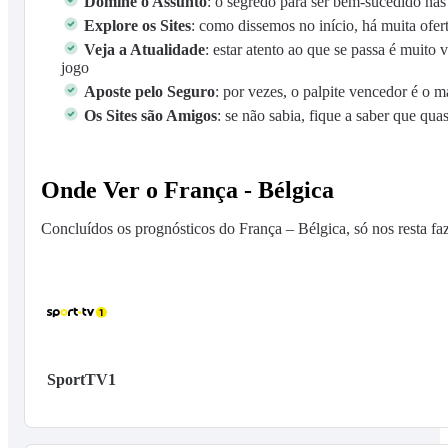
Domine o Assunto
: o segredo para ser bem-sucedido nas
Explore os Sites
: como dissemos no início, há muita ofe
Veja a Atualidade
: estar atento ao que se passa é mui
jogo
Aposte pelo Seguro
: por vezes, o palpite vencedor é o
Os Sites são Amigos
: se não sabia, fique a saber que qua
Onde Ver o França - Bélgica
Concluídos os prognósticos do França – Bélgica, só nos resta faz
SportTV1