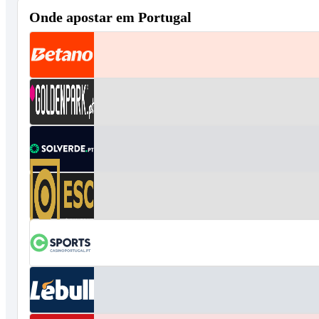
Onde apostar em Portugal