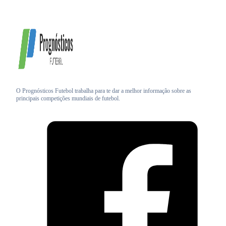
O Prognósticos Futebol trabalha para te dar a melhor informação sobre as
principais competições mundiais de futebol.