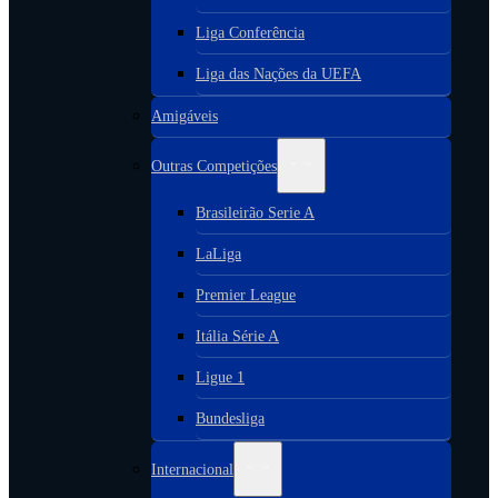
Liga Conferência
Liga das Nações da UEFA
Amigáveis
Outras Competições
Brasileirão Serie A
LaLiga
Premier League
Itália Série A
Ligue 1
Bundesliga
Internacional