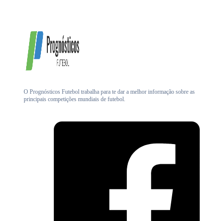
O Prognósticos Futebol trabalha para te dar a melhor informação sobre as
principais competições mundiais de futebol.