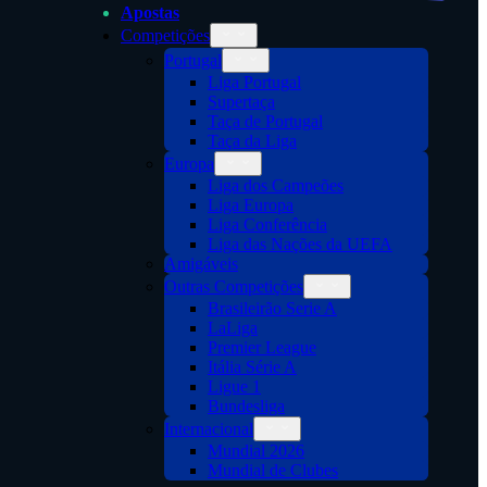
Apostas
Competições
Portugal
Liga Portugal
Supertaça
Taça de Portugal
Taça da Liga
Europa
Liga dos Campeões
Liga Europa
Liga Conferência
Liga das Nações da UEFA
Amigáveis
Outras Competições
Brasileirão Serie A
LaLiga
Premier League
Itália Série A
Ligue 1
Bundesliga
Internacional
Mundial 2026
Mundial de Clubes