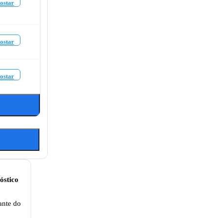
ostar
ostar
ostar
óstico
ante do