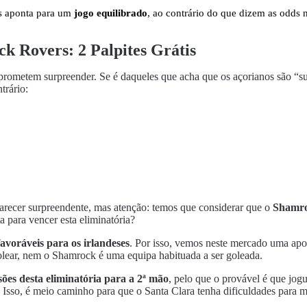
rs aponta para um
jogo equilibrado
, ao contrário do que dizem as odds 
k Rovers: 2 Palpites Grátis
rometem surpreender. Se é daqueles que acha que os açorianos são “s
trário:
arecer surpreendente, mas atenção: temos que considerar que o
Shamr
ta para vencer esta eliminatória?
avoráveis para os irlandeses
. Por isso, vemos neste mercado uma apo
olear, nem o Shamrock é uma equipa habituada a ser goleada.
sões desta eliminatória para a 2ª mão
, pelo que o provável é que jo
Isso, é meio caminho para que o Santa Clara tenha dificuldades para m