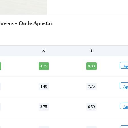
overs - Onde Apostar
X
2
4.75
9.00
Ap
4.40
7.75
Ap
3.75
6.50
Ap