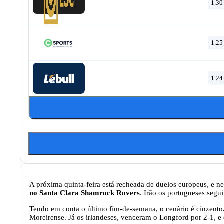
1.30
1.25
1.24
A próxima quinta-feira está recheada de duelos europeus, e 
no Santa Clara Shamrock Rovers
. Irão os portugueses segu
Tendo em conta o último fim-de-semana, o cenário é cinzento
Moreirense. Já os irlandeses, venceram o Longford por 2-1, 