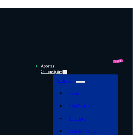
Apostas
Competições
Portugal
Voltar
Liga Portugal
Supertaça
Taça de Portugal