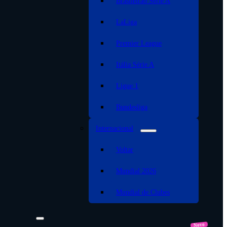
Brasileirão Serie A
LaLiga
Premier League
Itália Série A
Ligue 1
Bundesliga
Internacional
Voltar
Mundial 2026
Mundial de Clubes