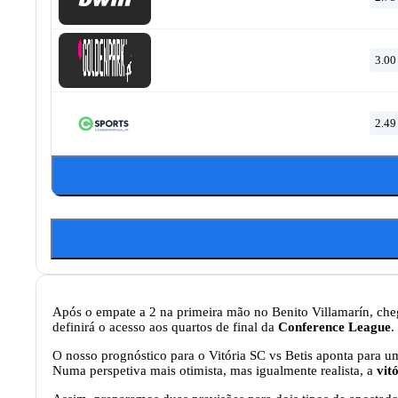
3.00
2.49
Após o empate a 2 na primeira mão no Benito Villamarín, che
definirá o acesso aos quartos de final da
Conference League
.
O nosso prognóstico para o Vitória SC vs Betis aponta para u
Numa perspetiva mais otimista, mas igualmente realista, a
vit