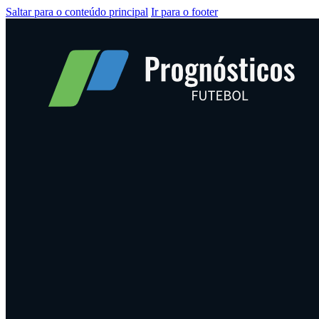
Saltar para o conteúdo principal
Ir para o footer