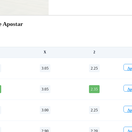
e Apostar
X
2
3.05
2.25
Ap
3.05
2.35
Ap
3.00
2.25
Ap
2.90
2.20
Ap