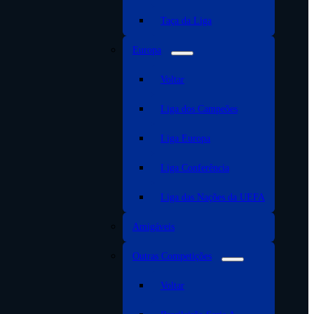
Taça da Liga
Europa
Voltar
Liga dos Campeões
Liga Europa
Liga Conferência
Liga das Nações da UEFA
Amigáveis
Outras Competições
Voltar