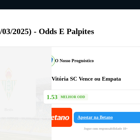
/03/2025) - Odds E Palpites
O Nosso Prognóstico
Vitória SC Vence ou Empata
1.53
MELHOR ODD
Betis
Apostar na Betano
Jogue com responsabilidade 18+