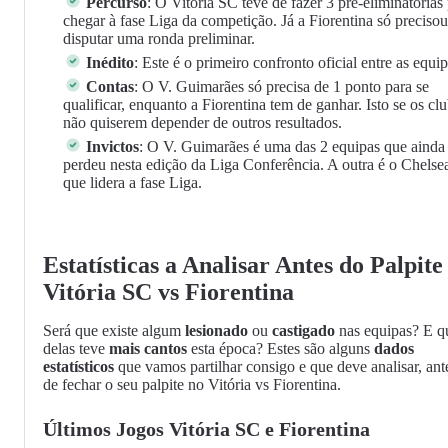
Percurso
: O Vitória SC teve de fazer 3 pré-eliminatórias
chegar à fase Liga da competição. Já a Fiorentina só preciso
disputar uma ronda preliminar.
Inédito
: Este é o primeiro confronto oficial entre as equip
Contas
: O V. Guimarães só precisa de 1 ponto para se
qualificar, enquanto a Fiorentina tem de ganhar. Isto se os cl
não quiserem depender de outros resultados.
Invictos
: O V. Guimarães é uma das 2 equipas que ainda
perdeu nesta edição da Liga Conferência. A outra é o Chelse
que lidera a fase Liga.
Estatísticas a Analisar Antes do Palpite
Vitória SC vs Fiorentina
Será que existe algum
lesionado
ou
castigado
nas equipas? E q
delas teve
mais cantos
esta época? Estes são alguns
dados
estatísticos
que vamos partilhar consigo e que deve analisar, ant
de fechar o seu palpite no Vitória vs Fiorentina.
Últimos Jogos Vitória SC e Fiorentina