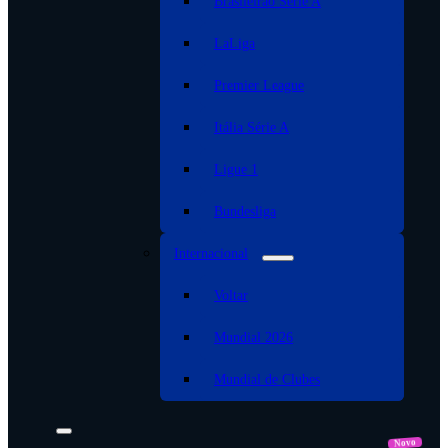
Brasileirão Serie A
LaLiga
Premier League
Itália Série A
Ligue 1
Bundesliga
Internacional
Voltar
Mundial 2026
Mundial de Clubes