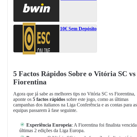
10€ Sem Depósito
5 Factos Rápidos Sobre o Vitória SC vs
Fiorentina
Agora que já sabe as melhores tips no Vitória SC vs Fiorentina,
aponte os
5 factos rápidos
sobre este jogo, como as últimas
campanhas dos italianos na Liga Conferência e as contas para as
equipas passarem à fase seguinte.
Experiência Europeia
: A Fiorentina foi finalista vencid
últimas 2 edições da Liga Europa.