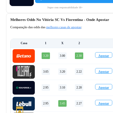
Jogue com responsabilidade 18+
Melhores Odds No Vitória SC Vs Fiorentina - Onde Apostar
Comparação das odds das
melhores casas de apostas
:
Casa
1
X
2
3.20
3.00
2.30
Apostar
3.05
3.20
2.22
Apostar
2.95
3.10
2.20
Apostar
2.95
3.45
2.27
Apostar