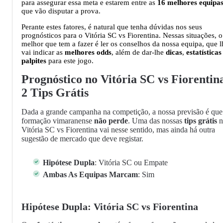
para assegurar essa meta e estarem entre as
16 melhores equipa
que vão disputar a prova.
Perante estes fatores, é natural que tenha dúvidas nos seus
prognósticos para o Vitória SC vs Fiorentina. Nessas situações, o
melhor que tem a fazer é ler os conselhos da nossa equipa, que l
vai indicar as
melhores odds
, além de dar-lhe
dicas
,
estatísticas
palpites
para este jogo.
Prognóstico no Vitória SC vs Fiorentin
2 Tips Grátis
Dada a grande campanha na competição, a nossa previsão é que
formação vimaranense
não perde
. Uma das nossas
tips grátis
n
Vitória SC vs Fiorentina vai nesse sentido, mas ainda há outra
sugestão de mercado que deve registar.
Hipótese Dupla
: Vitória SC ou Empate
Ambas As Equipas Marcam
: Sim
Hipótese Dupla: Vitória SC vs Fiorentina