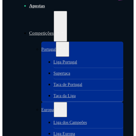
Apostas
Competições
Portugal
Liga Portugal
Supertaça
Taça de Portugal
Taça da Liga
Europa
Liga dos Campeões
Liga Europa