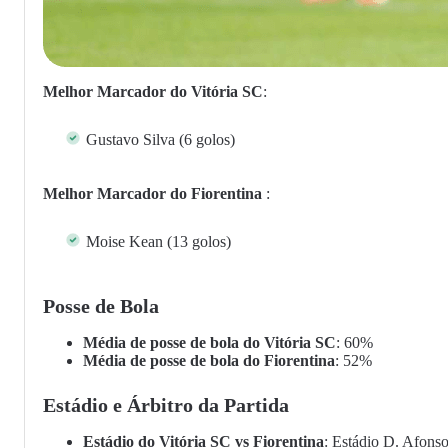
Melhor Marcador do Vitória SC
:
Gustavo Silva (6 golos)
Melhor Marcador do Fiorentina
:
Moise Kean (13 golos)
Posse de Bola
Média de posse de bola do Vitória SC
: 60%
Média de posse de bola do Fiorentina
: 52%
Estádio e Árbitro da Partida
Estádio do Vitória SC vs Fiorentina
: Estádio D. Afons