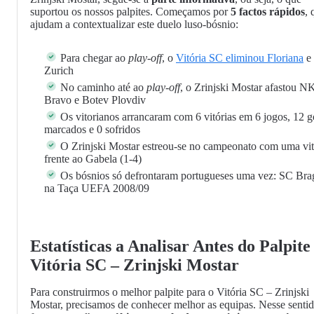
suportou os nossos palpites. Começamos por
5 factos rápidos
, 
ajudam a contextualizar este duelo luso-bósnio:
Para chegar ao
play-off
, o
Vitória SC eliminou Floriana
e
Zurich
No caminho até ao
play-off
, o Zrinjski Mostar afastou N
Bravo e Botev Plovdiv
Os vitorianos arrancaram com 6 vitórias em 6 jogos, 12 g
marcados e 0 sofridos
O Zrinjski Mostar estreou-se no campeonato com uma vit
frente ao Gabela (1-4)
Os bósnios só defrontaram portugueses uma vez: SC Bra
na Taça UEFA 2008/09
Estatísticas a Analisar Antes do Palpite
Vitória SC – Zrinjski Mostar
Para construirmos o melhor palpite para o Vitória SC – Zrinjski
Mostar, precisamos de conhecer melhor as equipas. Nesse sentid