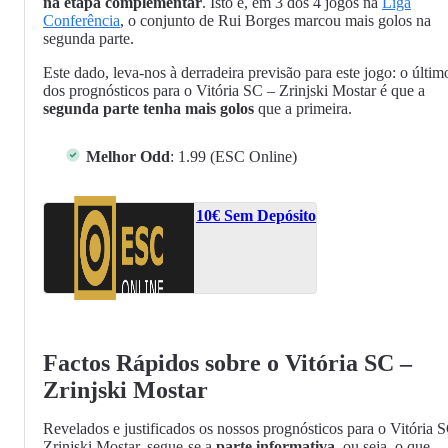
na etapa complementar
. Isto é, em 3 dos 4 jogos na
Liga
Conferência
, o conjunto de Rui Borges marcou mais golos na
segunda parte.
Este dado, leva-nos à derradeira previsão para este jogo: o últim
dos prognósticos para o Vitória SC – Zrinjski Mostar é que a
segunda parte tenha mais golos
que a primeira.
Melhor Odd
: 1.99 (ESC Online)
10€ Sem Depósito
Factos Rápidos sobre o Vitória SC –
Zrinjski Mostar
Revelados e justificados os nossos prognósticos para o Vitória 
Zrinjski Mostar, segue-se a
parte informativa
, ou seja, o que