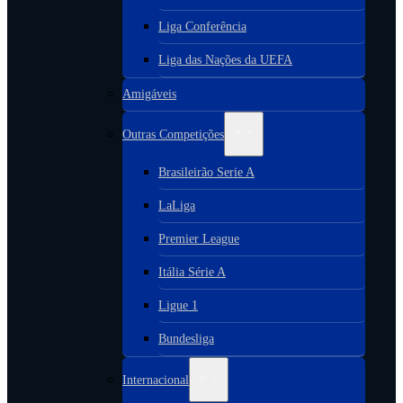
Liga Conferência
Liga das Nações da UEFA
Amigáveis
Outras Competições
Brasileirão Serie A
LaLiga
Premier League
Itália Série A
Ligue 1
Bundesliga
Internacional