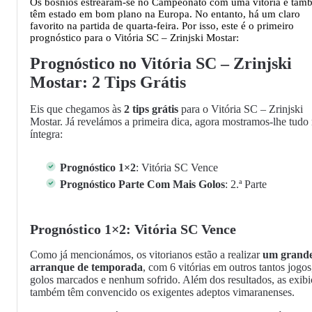
Os bósnios estrearam-se no Campeonato com uma vitória e tam
têm estado em bom plano na Europa. No entanto, há um claro
favorito na partida de quarta-feira. Por isso, este é o primeiro
prognóstico para o Vitória SC – Zrinjski Mostar:
Prognóstico no Vitória SC – Zrinjski
Mostar: 2 Tips Grátis
Eis que chegamos às
2 tips grátis
para o Vitória SC – Zrinjski
Mostar. Já revelámos a primeira dica, agora mostramos-lhe tudo
íntegra:
Prognóstico 1×2
: Vitória SC Vence
Prognóstico Parte Com Mais Golos
: 2.ª Parte
Prognóstico 1×2: Vitória SC Vence
Como já mencionámos, os vitorianos estão a realizar
um grand
arranque de temporada
, com 6 vitórias em outros tantos jogos
golos marcados e nenhum sofrido. Além dos resultados, as exibi
também têm convencido os exigentes adeptos vimaranenses.