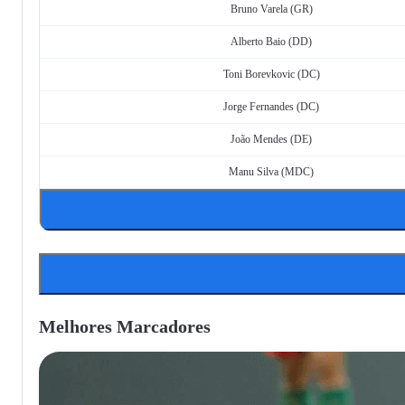
Bruno Varela (GR)
Alberto Baio (DD)
Toni Borevkovic (DC)
Jorge Fernandes (DC)
João Mendes (DE)
Manu Silva (MDC)
Melhores Marcadores