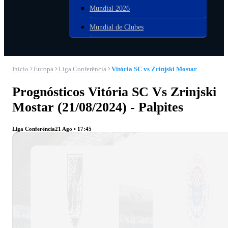
Mundial 2026
Mundial de Clubes
Início
Europa
Liga Conferência
Vitória SC vs Zrinjski Mostar
Prognósticos Vitória SC Vs Zrinjski
Mostar (21/08/2024) - Palpites
Liga Conferência
21 Ago • 17:45
VS