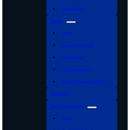
Taça da Liga
Europa
Voltar
Liga dos Campeões
Liga Europa
Liga Conferência
Liga das Nações da UEFA
Amigáveis
Outras Competições
Voltar