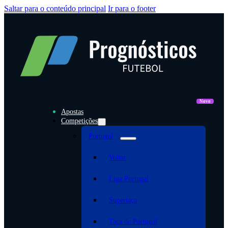
Saltar para o conteúdo principal
Ir para o footer
Apostas
Competições
Portugal
Voltar
Liga Portugal
Supertaça
Taça de Portugal