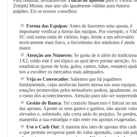
Para finalizar, deixamos-lhe
5 dicas de apostas
para o Vitória S
Zrinjski Mostar, mas que são igualmente válidas para futuros
palpites. Eis os nossos conselhos:
Forma das Equipas
: Antes de fazermos uma aposta, é
importante verificar a forma das equipas. Por exemplo, o Vitó
SC está numa onda de vitórias, logo, frente a um adversário
teoricamente mais fraco, o favoritismo dos minhotos é ainda
maior.
Atenção aos Números
: Se gosta de ir além do tradiciona
1X2, então este é um tópico ao qual deve prestar atenção. As
estatísticas (posse de bola, golos, cantos, faltas, remates) aju
nos a escolher os mercados mais adequados.
Veja os Convocados
: Sabemos que há jogadores
fundamentais, cujas ausências fazem mossa nas suas equipas
rotações promovidas pelos treinadores podem, igualmente, 
o rumo dos acontecimentos. Atenção para não ser surpreendi
Gestão de Banca
: Ter controlo financeiro é fulcral no 
das apostas. Aponte os seus gastos e ganhos, não aposte valo
elevados e, sobretudo, não corra atrás do prejuízo. Se perdeu
mantenha a sua estratégia e não entre em apostas exageradas.
Use o Cash Out
: A maioria dos sites de apostas têm cash
o que permite recuperar parte do valor apostado, caso um pal