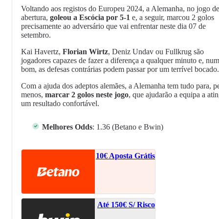
Voltando aos registos do Europeu 2024, a Alemanha, no jogo d
abertura,
goleou a Escócia por 5-1
e, a seguir, marcou 2 golos
precisamente ao adversário que vai enfrentar neste dia 07 de
setembro.
Kai Havertz,
Florian Wirtz
, Deniz Undav ou Fullkrug são
jogadores capazes de fazer a diferença a qualquer minuto e, num
bom, as defesas contrárias podem passar por um terrível bocado.
Com a ajuda dos adeptos alemães, a Alemanha tem tudo para, p
menos,
marcar 2 golos neste jogo
, que ajudarão a equipa a atin
um resultado confortável.
Melhores Odds
: 1.36 (Betano e Bwin)
10€ Aposta Grátis
Até 150€ S/ Risco