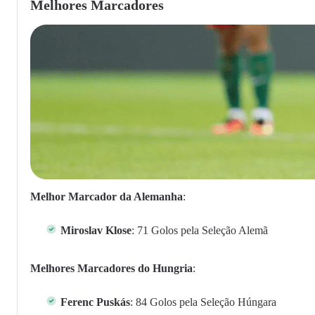
Melhores Marcadores
Melhor Marcador da Alemanha
:
Miroslav Klose
: 71 Golos pela Seleção Alemã
Melhores Marcadores do Hungria
:
Ferenc Puskás
: 84 Golos pela Seleção Húngara