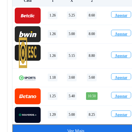
Casa
1
X
2
1.26
5.25
8.60
Apostar
1.26
5.00
8.00
Apostar
1.26
5.15
8.80
Apostar
1.18
3.60
5.60
Apostar
1.25
5.40
10.50
Apostar
1.29
5.00
8.25
Apostar
Ver Mais