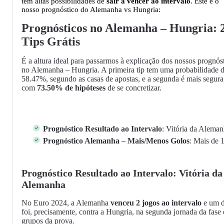
têm altas possibilidades de
sair a vencer ao intervalo
. Este é o
nosso prognóstico do Alemanha vs Hungria:
Prognósticos no Alemanha – Hungria: 
Tips Grátis
É a altura ideal para passarmos à explicação dos nossos prognós
no Alemanha – Hungria. A primeira tip tem uma probabilidade 
58.47%, segundo as casas de apostas, e a segunda é mais segura
com
73.50% de hipóteses
de se concretizar.
Prognóstico Resultado ao Intervalo
: Vitória da Alema
Prognóstico Alemanha – Mais/Menos Golos
: Mais de 
Prognóstico Resultado ao Intervalo: Vitória da
Alemanha
No Euro 2024, a Alemanha
venceu 2 jogos ao intervalo
e um d
foi, precisamente, contra a Hungria, na segunda jornada da fase
grupos da prova.