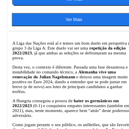
Ver Mais
A Liga das Nações está aí e temos um bom duelo em perspetiva 
grupo 3 da Liga A. Este duelo vai ser uma
repetição da edição
2022/2023
, já que ambas as seleções se defrontaram na mesma
prova.
Desta vez, o contexto é diferente. Passada uma fase desastrosa 
instabilidade no comando técnico, a
Alemanha vive uma
renovação do Julian Nagelsmann
e deixou uma imagem muito
positiva no Euro 2024, dando a entender que se pode juntar em
breve (e de novo) aos lotes de principais candidatos a ganhar
troféus.
A Hungria conseguiu a proeza de
bater os germânicos em
2022/2023
(0-1) e conquistou empates interessantes (também e
2021), mas, neste momento, aparece bem “atrás” deste poderoso
adversário.
Como jogam perante o seu público, os anfitriões, que são favorit