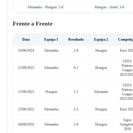
Alemanha – Hungria: 2-0
Hungria – Israel: 3-0
Frente a Frente
Data
Equipa 1
Resultado
Equipa 2
Competiç
19/06/2024
Alemanha
2-0
Hungria
Euro 202
UEFA
Nations
23/09/2022
Alemanha
0-1
Hungria
League
2022/20
UEFA
Nations
11/06/2022
Hungria
1-1
Alemanha
League
2022/20
23/06/2021
Alemanha
2-2
Hungria
Euro 202
Jogos
04/06/2016
Alemanha
2-0
Hungria
Amigáve
2016