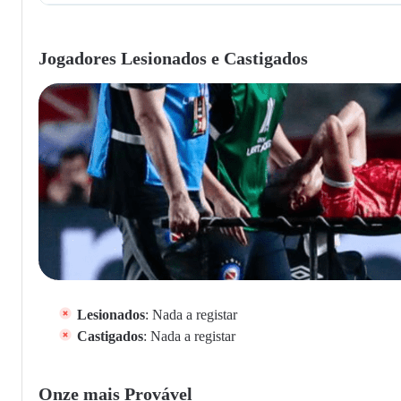
Jogadores Lesionados e Castigados
Lesionados
: Nada a registar
Castigados
: Nada a registar
Onze mais Provável