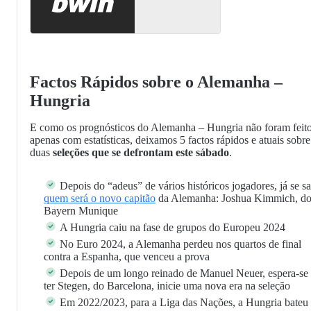
Factos Rápidos sobre o Alemanha –
Hungria
E como os prognósticos do Alemanha – Hungria não foram feit
apenas com estatísticas, deixamos 5 factos rápidos e atuais sobre
duas
seleções que se defrontam este sábado
.
Depois do “adeus” de vários históricos jogadores, já se s
quem será o novo capitão
da Alemanha: Joshua Kimmich, d
Bayern Munique
A Hungria caiu na fase de grupos do Europeu 2024
No Euro 2024, a Alemanha perdeu nos quartos de final
contra a Espanha, que venceu a prova
Depois de um longo reinado de Manuel Neuer, espera-se
ter Stegen, do Barcelona, inicie uma nova era na seleção
Em 2022/2023, para a Liga das Nações, a Hungria bateu