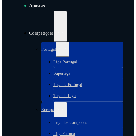
Apostas
Competições
Portugal
Liga Portugal
Supertaça
Taça de Portugal
Taça da Liga
Europa
Liga dos Campeões
Liga Europa