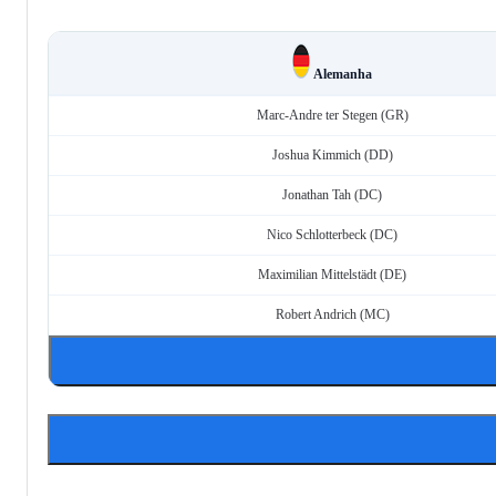
Alemanha
Marc-Andre ter Stegen (GR)
Joshua Kimmich (DD)
Jonathan Tah (DC)
Nico Schlotterbeck (DC)
Maximilian Mittelstädt (DE)
Robert Andrich (MC)