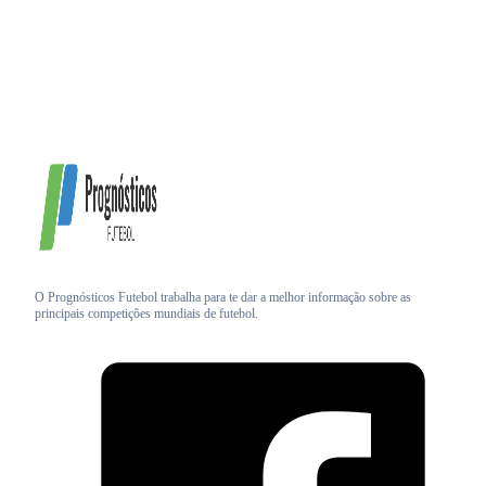
O Prognósticos Futebol trabalha para te dar a melhor informação sobre as
principais competições mundiais de futebol.