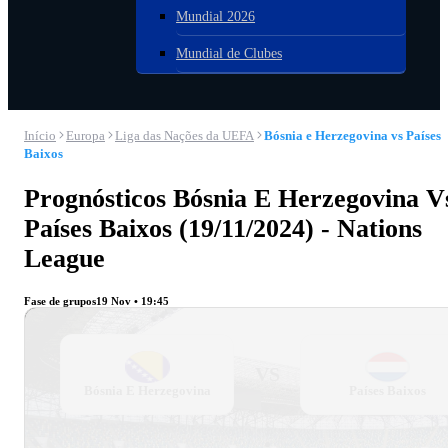
Mundial 2026
Mundial de Clubes
Início
Europa
Liga das Nações da UEFA
Bósnia e Herzegovina vs Países
Baixos
Prognósticos Bósnia E Herzegovina V
Países Baixos (19/11/2024) - Nations
League
Fase de grupos
19 Nov • 19:45
VS
Bósnia E Herzegovina
Países Baixos