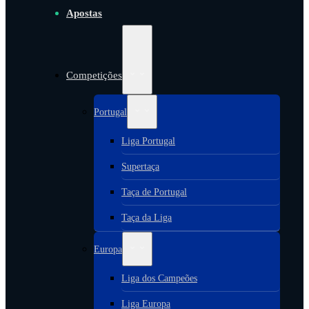
Apostas
Competições
Portugal
Liga Portugal
Supertaça
Taça de Portugal
Taça da Liga
Europa
Liga dos Campeões
Liga Europa