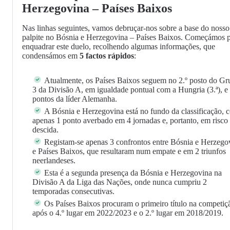
Herzegovina – Países Baixos
Nas linhas seguintes, vamos debruçar-nos sobre a base do nosso
palpite no Bósnia e Herzegovina – Países Baixos. Começámos 
enquadrar este duelo, recolhendo algumas informações, que
condensámos em
5 factos rápidos
:
Atualmente, os Países Baixos seguem no 2.º posto do Gr
3 da Divisão A, em igualdade pontual com a Hungria (3.ª), e 
pontos da líder Alemanha.
A Bósnia e Herzegovina está no fundo da classificação, 
apenas 1 ponto averbado em 4 jornadas e, portanto, em risco
descida.
Registam-se apenas 3 confrontos entre Bósnia e Herzego
e Países Baixos, que resultaram num empate e em 2 triunfos
neerlandeses.
Esta é a segunda presença da Bósnia e Herzegovina na
Divisão A da Liga das Nações, onde nunca cumpriu 2
temporadas consecutivas.
Os Países Baixos procuram o primeiro título na competiç
após o 4.º lugar em 2022/2023 e o 2.º lugar em 2018/2019.