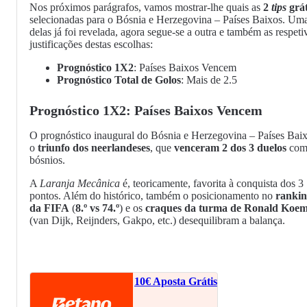
Nos próximos parágrafos, vamos mostrar-lhe quais as
2
tips
grát
selecionadas para o Bósnia e Herzegovina – Países Baixos. Um
delas já foi revelada, agora segue-se a outra e também as respeti
justificações destas escolhas:
Prognóstico 1X2
: Países Baixos Vencem
Prognóstico Total de Golos
: Mais de 2.5
Prognóstico 1X2: Países Baixos Vencem
O prognóstico inaugural do Bósnia e Herzegovina – Países Baix
o
triunfo dos neerlandeses
, que
venceram 2 dos 3 duelos
com
bósnios.
A
Laranja Mecânica
é, teoricamente, favorita à conquista dos 3
pontos. Além do histórico, também o posicionamento no
ranki
da FIFA
(
8.º vs 74.º
) e os
craques da turma de Ronald Koe
(van Dijk, Reijnders, Gakpo, etc.) desequilibram a balança.
10€ Aposta Grátis