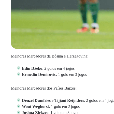
Melhores Marcadores da Bósnia e Herzegovina:
Edin Džeko
: 2 golos em 4 jogos
Ermedin Demirovic
: 1 golo em 3 jogos
Melhores Marcadores dos Países Baixos:
Denzel Dumfries
e
Tijjani Reijnders
: 2 golos em 4 jog
Wout Weghorst
: 1 golo em 2 jogos
Joshua Zirkzee
: 1 golo em 3 jogo