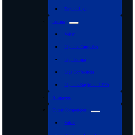
Taça da Liga
Europa
Voltar
Liga dos Campeões
Liga Europa
Liga Conferência
Liga das Nações da UEFA
Amigáveis
Outras Competições
Voltar