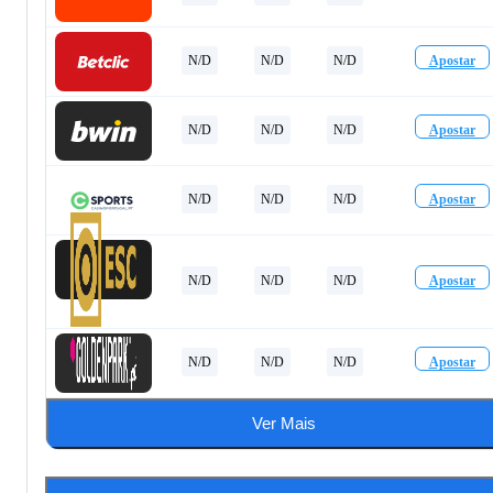
N/D
N/D
N/D
Apostar
N/D
N/D
N/D
Apostar
N/D
N/D
N/D
Apostar
N/D
N/D
N/D
Apostar
N/D
N/D
N/D
Apostar
Ver Mais