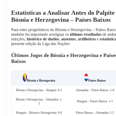
Estatísticas a Analisar Antes do Palpite
Bósnia e Herzegovina – Países Baixos
Para estes prognósticos do Bósnia e Herzegovina – Países Baix
também foi importante averiguar os
últimos resultados
de amba
seleções,
histórico de duelos
,
ausentes
,
artilheiros
e
estatístic
presente edição da Liga das Nações:
Últimos Jogos de Bósnia e Herzegovina e Paíse
Baixos
Bósnia e Herzegovina
Países Baixos
Bósnia e Herzegovina – Hungria: 0-2
Alemanha – Países Baixos: 1-0
Bósnia e Herzegovina – Alemanha: 1-
Hungria – Países Baixos: 1-1
2
Hungria – Bósnia e Herzegovina: 0-0
Países Baixos – Alemanha: 2-2