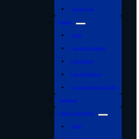
Taça da Liga
Europa
Voltar
Liga dos Campeões
Liga Europa
Liga Conferência
Liga das Nações da UEFA
Amigáveis
Outras Competições
Voltar