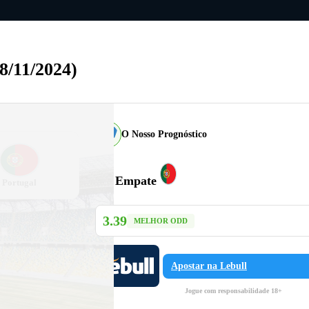
8/11/2024)
O Nosso Prognóstico
Empate
Portugal
3.39
MELHOR ODD
Apostar na Lebull
Jogue com responsabilidade 18+