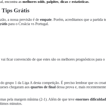
gal, encontra as
melhores odds
,
palpites
,
dicas
e
estatísticas
.
 Tips Grátis
azão, a nossa previsão é de
empate
. Porém, acreditamos que a partida t
grátis
para o Croácia vs Portugal.
e vai ficar convencido de que estes são os melhores prognósticos para o
do grupo 1 da Liga A desta competição. É preciso lembrar que os croat
gueses chegaram aos
quartos de final
dessa prova e, mais recentemente
u, mas pela margem mínima (2-1). Além de que teve
enormes dificulda
ltimos minutos.