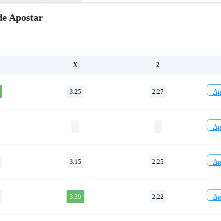
de Apostar
X
2
3.25
2.27
Ap
-
-
Ap
3.15
2.25
Ap
3.39
2.22
Ap