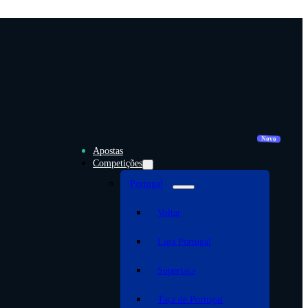
Apostas
Competições
Portugal
Voltar
Liga Portugal
Supertaça
Taça de Portugal