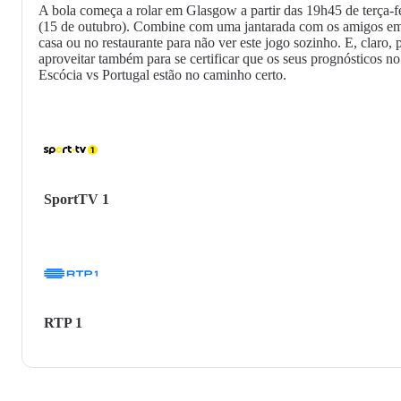
A bola começa a rolar em Glasgow a partir das 19h45 de terça-f
(15 de outubro). Combine com uma jantarada com os amigos e
casa ou no restaurante para não ver este jogo sozinho. E, claro,
aproveitar também para se certificar que os seus prognósticos no
Escócia vs Portugal estão no caminho certo.
SportTV 1
RTP 1