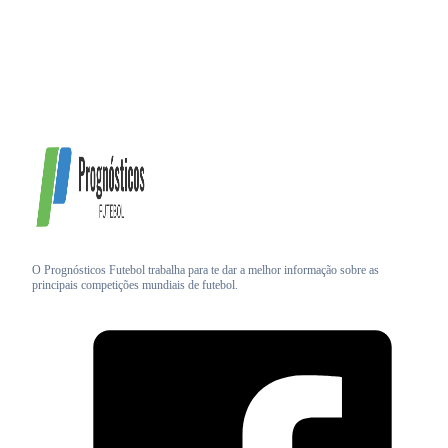
O Prognósticos Futebol trabalha para te dar a melhor informação sobre as
principais competições mundiais de futebol.