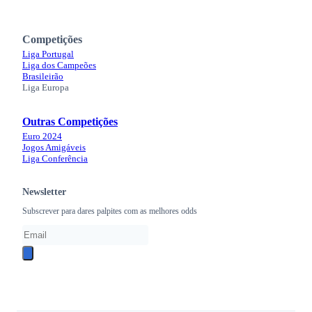
Competições
Liga Portugal
Liga dos Campeões
Brasileirão
Liga Europa
Outras Competições
Euro 2024
Jogos Amigáveis
Liga Conferência
Newsletter
Subscrever para dares palpites com as melhores odds