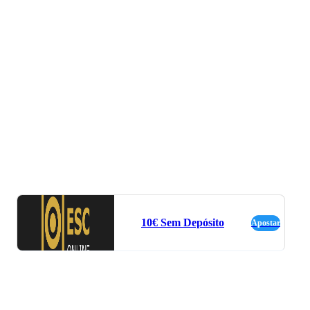
10€ Sem Depósito
Apostar