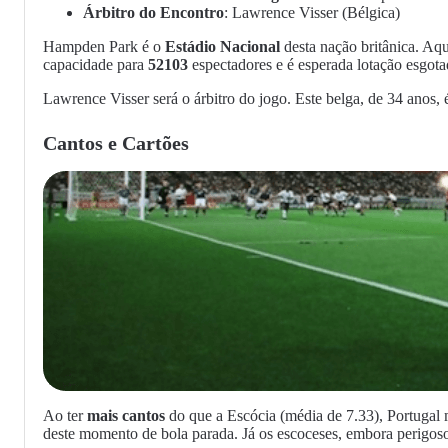
Árbitro do Encontro
: Lawrence Visser (Bélgica)
Hampden Park é o
Estádio Nacional
desta nação britânica. Aqu
capacidade para
52103
espectadores e é esperada lotação esgota
Lawrence Visser será o árbitro do jogo. Este belga, de 34 anos, 
Cantos e Cartões
Ao ter
mais cantos
do que a Escócia (média de 7.33), Portugal m
deste momento de bola parada. Já os escoceses, embora perigoso