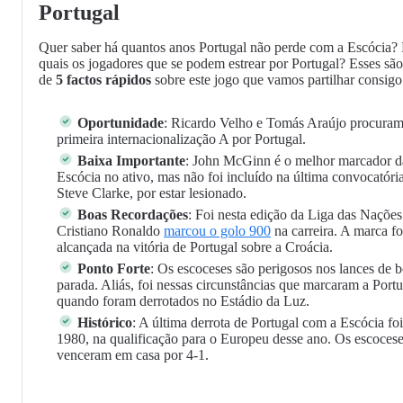
Portugal
Quer saber há quantos anos Portugal não perde com a Escócia?
quais os jogadores que se podem estrear por Portugal? Esses são
de
5 factos rápidos
sobre este jogo que vamos partilhar consigo
Oportunidade
: Ricardo Velho e Tomás Araújo procuram
primeira internacionalização A por Portugal.
Baixa Importante
: John McGinn é o melhor marcador d
Escócia no ativo, mas não foi incluído na última convocatóri
Steve Clarke, por estar lesionado.
Boas Recordações
: Foi nesta edição da Liga das Naçõe
Cristiano Ronaldo
marcou o golo 900
na carreira. A marca fo
alcançada na vitória de Portugal sobre a Croácia.
Ponto Forte
: Os escoceses são perigosos nos lances de b
parada. Aliás, foi nessas circunstâncias que marcaram a Portu
quando foram derrotados no Estádio da Luz.
Histórico
: A última derrota de Portugal com a Escócia fo
1980, na qualificação para o Europeu desse ano. Os escoces
venceram em casa por 4-1.