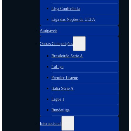
Liga Conferência
Liga das Nações da UEFA
Amigáveis
Outras Competições
Brasileirão Serie A
LaLiga
Premier League
Itália Série A
Ligue 1
Bundesliga
Internacional