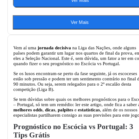
Ver Mais
Ver Mais
Vem aí uma
jornada decisiva
na Liga das Nações, onde alguns
países podem garantir um lugar nos quartos de final da prova, en
eles a Seleção Nacional. Este é, sem dúvida, um fator a ter em c
quando fizer o seu prognóstico no Escócia vs Portugal.
Se os lusos encontram-se perto da fase seguinte, já os escoceses
estão sob pressão e podem ter um sentimento contrário no final 
90 minutos. Ou seja, serem relegados para o 2º escalão desta
competição (Liga B).
Se tem dúvidas sobre quais os melhores prognósticos para o Esc
– Portugal, só tem um remédio: ler este artigo, onde fica a saber 
melhores odds
,
dicas
,
palpites
e
estatísticas
, além de os nossos
especialistas partilharem consigo as suas previsões para este jogo
Prognóstico no Escócia vs Portugal: 3
Tips Grátis