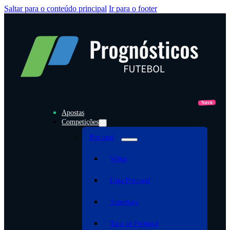
Saltar para o conteúdo principal
Ir para o footer
Apostas
Competições
Portugal
Voltar
Liga Portugal
Supertaça
Taça de Portugal