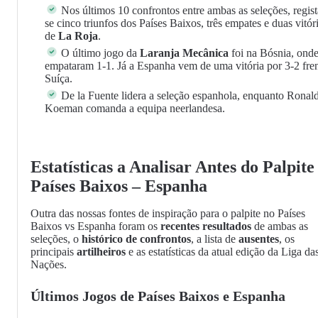
Nos últimos 10 confrontos entre ambas as seleções, regis
se cinco triunfos dos Países Baixos, três empates e duas vitór
de
La Roja
.
O último jogo da
Laranja Mecânica
foi na Bósnia, ond
empataram 1-1. Já a Espanha vem de uma vitória por 3-2 fren
Suíça.
De la Fuente lidera a seleção espanhola, enquanto Ronal
Koeman comanda a equipa neerlandesa.
Estatísticas a Analisar Antes do Palpite
Países Baixos – Espanha
Outra das nossas fontes de inspiração para o palpite no Países
Baixos vs Espanha foram os
recentes resultados
de ambas as
seleções, o
histórico de confrontos
, a lista de
ausentes
, os
principais
artilheiros
e as estatísticas da atual edição da Liga da
Nações.
Últimos Jogos de Países Baixos e Espanha