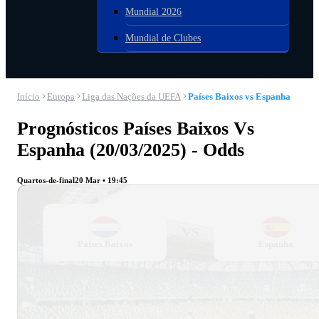
Mundial 2026
Mundial de Clubes
Início
Europa
Liga das Nações da UEFA
Países Baixos vs Espanha
Prognósticos Países Baixos Vs
Espanha (20/03/2025) - Odds
Quartos-de-final
20 Mar • 19:45
VS
Países Baixos
Espanha