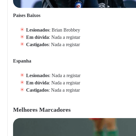
Países Baixos
Lesionados
: Brian Brobbey
Em dúvida
: Nada a registar
Castigados
: Nada a registar
Espanha
Lesionados
: Nada a registar
Em dúvida
: Nada a registar
Castigados
: Nada a registar
Melhores Marcadores