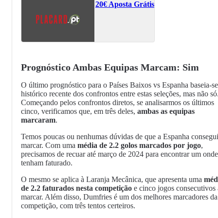
20€ Aposta Grátis
Prognóstico Ambas Equipas Marcam: Sim
O último prognóstico para o Países Baixos vs Espanha baseia-s
histórico recente dos confrontos entre estas seleções, mas não só
Começando pelos confrontos diretos, se analisarmos os últimos
cinco, verificamos que, em três deles,
ambas as equipas
marcaram
.
Temos poucas ou nenhumas dúvidas de que a Espanha consegui
marcar. Com uma
média de 2.2 golos marcados por jogo
,
precisamos de recuar até março de 2024 para encontrar um ond
tenham faturado.
O mesmo se aplica à Laranja Mecânica, que apresenta uma
méd
de 2.2 faturados nesta competição
e cinco jogos consecutivos 
marcar. Além disso, Dumfries é um dos melhores marcadores da
competição, com três tentos certeiros.