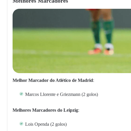
Melhores Marcadores
Melhor Marcador do Atlético de Madrid
:
Marcos Llorente e Griezmann (2 golos)
Melhores Marcadores do Leipzig
:
Lois Openda (2 golos)