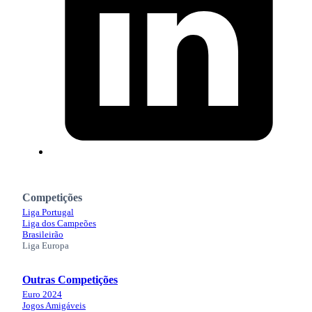
Competições
Liga Portugal
Liga dos Campeões
Brasileirão
Liga Europa
Outras Competições
Euro 2024
Jogos Amigáveis