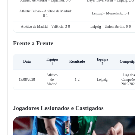
Atlético de Madrid – Espanhol: 0-0
Bayer Leverkusen – Leipzig: 2-3
Athletic Bilbao – Atlético de Madrid:
Leipzig – Meuselwitz: 3-1
0-1
Atlético de Madrid – Valência: 3-0
Leipzig – Union Berlim: 0-0
Frente a Frente
Equipa
Equipa
Data
Resultado
Competiç
1
2
Atlético
Liga dos
13/08/2020
de
1-2
Leipzig
Campeõe
Madrid
2019/202
Jogadores Lesionados e Castigados