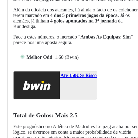
Além da eficácia dos atacantes, há ainda o facto de os colchone
terem marcado em
4 dos 5 primeiros jogos da época
. Já os
alemães, já tinham
4 golos apontados na 3ª jornada
da
Bundesliga.
Face a estes números, o mercado “
Ambas As Equipas
:
Sim
”
parece-nos uma aposta segura.
Melhor Odd
: 1.60 (Bwin)
Até 150€ S/ Risco
Total de Golos: Mais 2.5
Este prognóstico no Atlético de Madrid vs Leipzig acaba por ser
lógico, se tivermos em conta a maior probabilidade de vitória
madrilena e a tip anterior. Isto porque se a equipa da casa vence 