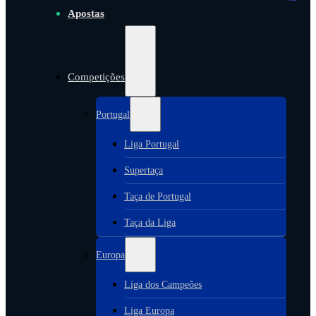
Apostas
Competições
Portugal
Liga Portugal
Supertaça
Taça de Portugal
Taça da Liga
Europa
Liga dos Campeões
Liga Europa