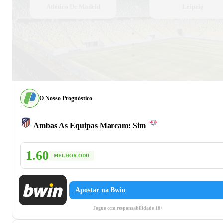
Atlético De Madrid
Leipzig
O Nosso Prognóstico
Ambas As Equipas Marcam
: Sim
1.60
MELHOR ODD
Apostar na Bwin
Jogue com responsabilidade 18+