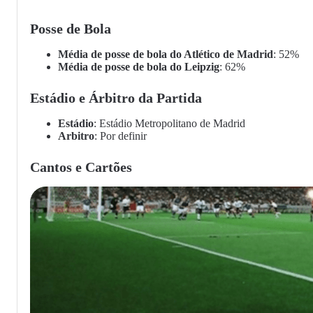
Posse de Bola
Média de posse de bola do Atlético de Madrid
: 52%
Média de posse de bola do Leipzig
: 62%
Estádio e Árbitro da Partida
Estádio
: Estádio Metropolitano de Madrid
Arbitro
: Por definir
Cantos e Cartões