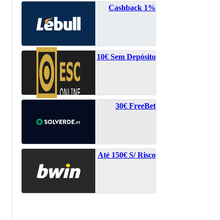
Cashback 1%
10€ Sem Depósito
30€ FreeBet
Até 150€ S/ Risco