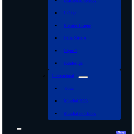
Brasileirão Serie A
LaLiga
Premier League
Itália Série A
Ligue 1
Bundesliga
Internacional
Voltar
Mundial 2026
Mundial de Clubes