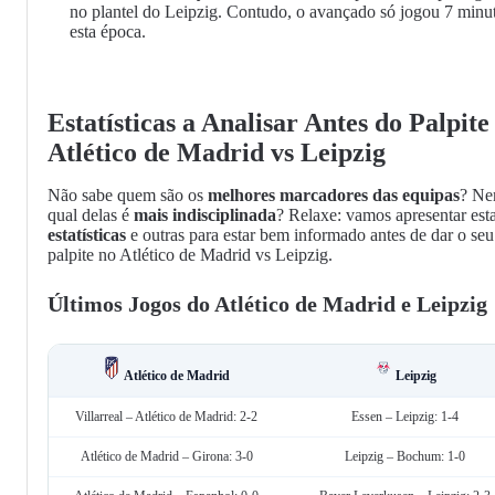
no plantel do Leipzig. Contudo, o avançado só jogou 7 minu
esta época.
Estatísticas a Analisar Antes do Palpite
Atlético de Madrid vs Leipzig
Não sabe quem são os
melhores marcadores das equipas
? N
qual delas é
mais indisciplinada
? Relaxe: vamos apresentar est
estatísticas
e outras para estar bem informado antes de dar o seu
palpite no Atlético de Madrid vs Leipzig.
Últimos Jogos do Atlético de Madrid e Leipzig
Atlético de Madrid
Leipzig
Villarreal – Atlético de Madrid: 2-2
Essen – Leipzig: 1-4
Atlético de Madrid – Girona: 3-0
Leipzig – Bochum: 1-0