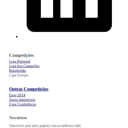
Competições
Liga Portugal
Liga dos Campeões
Brasileirão
Liga Europa
Outras Competições
Euro 2024
Jogos Amigáveis
Liga Conferência
Newsletter
Subscrever para dares palpites com as melhores odds