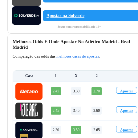
Apostar na Solverde
Jogue com responsabilidade 18+
Melhores Odds E Onde Apostar No Atlético Madrid - Real
Madrid
Comparação das odds das
melhores casas de apostas
:
Casa
1
X
2
2.45
3.30
2.70
Apostar
2.45
3.45
2.60
Apostar
2.30
3.50
2.65
Apostar