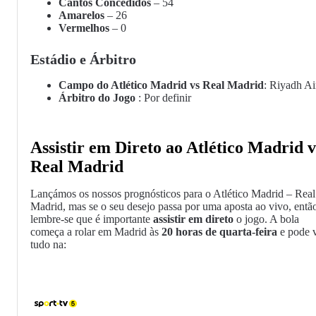
Cantos Concedidos
– 54
Amarelos
– 26
Vermelhos
– 0
Estádio e Árbitro
Campo do Atlético Madrid vs Real Madrid
: Riyadh Ai
Árbitro do Jogo
: Por definir
Assistir em Direto ao Atlético Madrid v
Real Madrid
Lançámos os nossos prognósticos para o Atlético Madrid – Real
Madrid, mas se o seu desejo passa por uma aposta ao vivo, entã
lembre-se que é importante
assistir em direto
o jogo. A bola
começa a rolar em Madrid às
20 horas de quarta-feira
e pode 
tudo na: