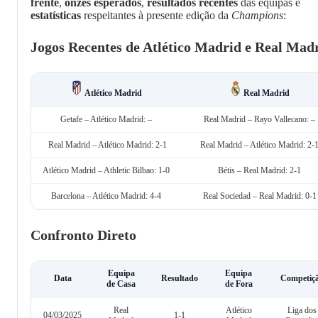
frente
,
onzes esperados
,
resultados recentes
das equipas e
estatísticas
respeitantes à presente edição da
Champions
:
Jogos Recentes de Atlético Madrid e Real Mad
Atlético Madrid
Real Madrid
Getafe – Atlético Madrid: –
Real Madrid – Rayo Vallecano: –
Real Madrid – Atlético Madrid: 2-1
Real Madrid – Atlético Madrid: 2-
Atlético Madrid – Athletic Bilbao: 1-0
Bétis – Real Madrid: 2-1
Barcelona – Atlético Madrid: 4-4
Real Sociedad – Real Madrid: 0-1
Confronto Direto
Equipa
Equipa
Data
Resultado
Competiç
de Casa
de Fora
Real
Atlético
Liga dos
04/03/2025
1-1