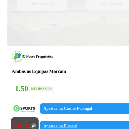
Atlético Madrid
Real Madrid
O Nosso Prognóstico
Ambas as Equipas Marcam
1.50
MELHOR ODD
Apostar na Casino Portugal
Apostar na Placard