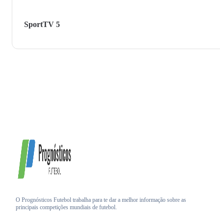
SportTV 5
O Prognósticos Futebol trabalha para te dar a melhor informação sobre as
principais competições mundiais de futebol.