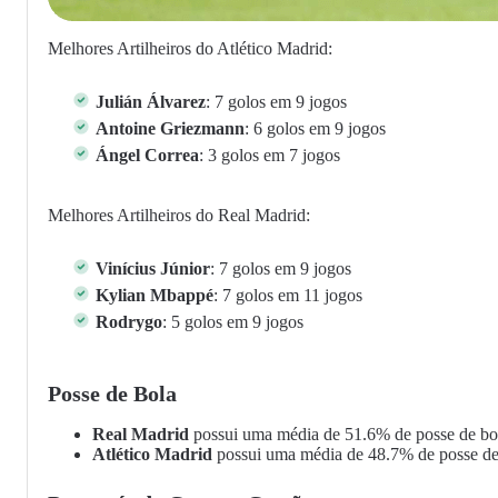
Melhores Artilheiros do Atlético Madrid:
Julián Álvarez
: 7 golos em 9 jogos
Antoine Griezmann
: 6 golos em 9 jogos
Ángel Correa
: 3 golos em 7 jogos
Melhores Artilheiros do Real Madrid:
Vinícius Júnior
: 7 golos em 9 jogos
Kylian Mbappé
: 7 golos em 11 jogos
Rodrygo
: 5 golos em 9 jogos
Posse de Bola
Real Madrid
possui uma média de 51.6% de posse de bo
Atlético Madrid
possui uma média de 48.7% de posse de