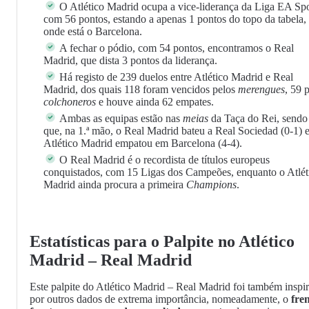
O Atlético Madrid ocupa a vice-liderança da Liga EA Spo
com 56 pontos, estando a apenas 1 pontos do topo da tabela,
onde está o Barcelona.
A fechar o pódio, com 54 pontos, encontramos o Real
Madrid, que dista 3 pontos da liderança.
Há registo de 239 duelos entre Atlético Madrid e Real
Madrid, dos quais 118 foram vencidos pelos
merengues
, 59 
colchoneros
e houve ainda 62 empates.
Ambas as equipas estão nas
meias
da Taça do Rei, sendo
que, na 1.ª mão, o Real Madrid bateu a Real Sociedad (0-1) 
Atlético Madrid empatou em Barcelona (4-4).
O Real Madrid é o recordista de títulos europeus
conquistados, com 15 Ligas dos Campeões, enquanto o Atlét
Madrid ainda procura a primeira
Champions
.
Estatísticas para o Palpite no Atlético
Madrid – Real Madrid
Este palpite do Atlético Madrid – Real Madrid foi também inspi
por outros dados de extrema importância, nomeadamente, o
fren