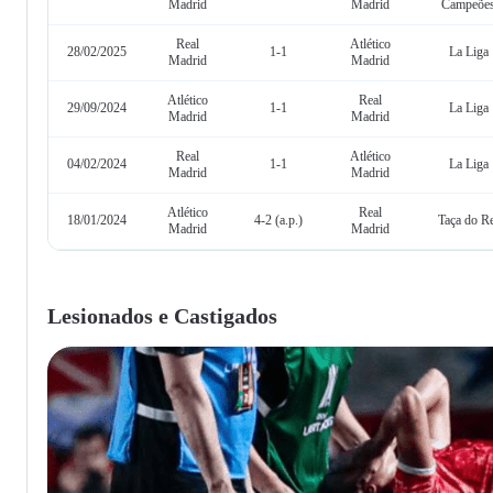
Madrid
Madrid
Campeõe
Real
Atlético
28/02/2025
1-1
La Liga
Madrid
Madrid
Atlético
Real
29/09/2024
1-1
La Liga
Madrid
Madrid
Real
Atlético
04/02/2024
1-1
La Liga
Madrid
Madrid
Atlético
Real
18/01/2024
4-2 (a.p.)
Taça do Re
Madrid
Madrid
Lesionados e Castigados