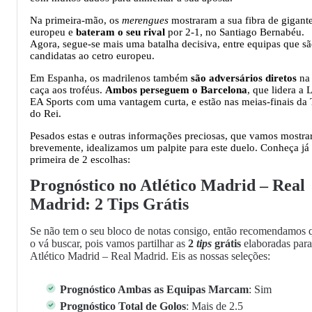
Na primeira-mão, os
merengues
mostraram a sua fibra de gigant
europeu e
bateram o seu rival
por 2-1, no Santiago Bernabéu.
Agora, segue-se mais uma batalha decisiva, entre equipas que s
candidatas ao cetro europeu.
Em Espanha, os madrilenos também
são adversários diretos
na
caça aos troféus.
Ambos perseguem o Barcelona
, que lidera a 
EA Sports com uma vantagem curta, e estão nas meias-finais da 
do Rei.
Pesados estas e outras informações preciosas, que vamos mostra
brevemente, idealizamos um palpite para este duelo. Conheça já
primeira de 2 escolhas:
Prognóstico no Atlético Madrid – Real
Madrid: 2 Tips Grátis
Se não tem o seu bloco de notas consigo, então recomendamos 
o vá buscar, pois vamos partilhar as
2
tips
grátis
elaboradas para
Atlético Madrid – Real Madrid. Eis as nossas seleções:
Prognóstico Ambas as Equipas Marcam
: Sim
Prognóstico Total de Golos
: Mais de 2.5