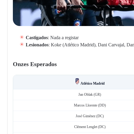
Castigados
: Nada a registar
Lesionados
: Koke (Atlético Madrid), Dani Carvajal, Dan
Onzes Esperados
Atlético Madrid
Jan Oblak (GR)
Marcos Llorente (DD)
José Giménez (DC)
Clément Lenglet (DC)