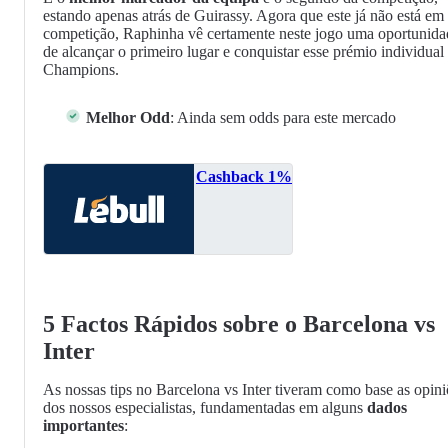
estando apenas atrás de Guirassy. Agora que este já não está em
competição, Raphinha vê certamente neste jogo uma oportunida
de alcançar o primeiro lugar e conquistar esse prémio individual
Champions.
Melhor Odd
: Ainda sem odds para este mercado
Cashback 1%
5 Factos Rápidos sobre o Barcelona vs
Inter
As nossas tips no Barcelona vs Inter tiveram como base as opini
dos nossos especialistas, fundamentadas em alguns
dados
importantes
: