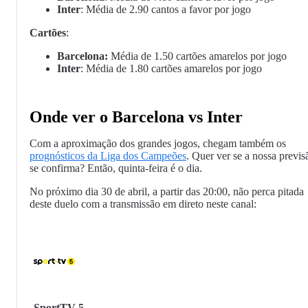
Inter
: Média de 2.90 cantos a favor por jogo
Cartões
:
Barcelona:
Média de 1.50 cartões amarelos por jogo
Inter
: Média de 1.80 cartões amarelos por jogo
Onde ver o Barcelona vs Inter
Com a aproximação dos grandes jogos, chegam também os
prognósticos da Liga dos Campeões
. Quer ver se a nossa previs
se confirma? Então, quinta-feira é o dia.
No próximo dia 30 de abril, a partir das 20:00, não perca pitada
deste duelo com a transmissão em direto neste canal:
SportTV 5