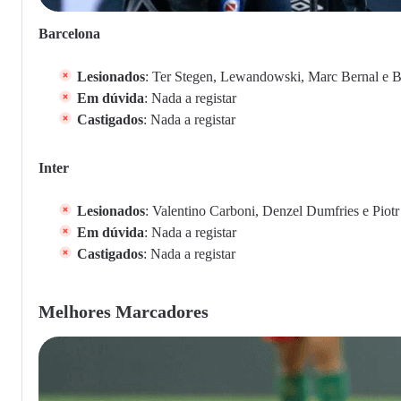
Barcelona
Lesionados
: Ter Stegen, Lewandowski, Marc Bernal e B
Em dúvida
: Nada a registar
Castigados
: Nada a registar
Inter
Lesionados
: Valentino Carboni, Denzel Dumfries e Piotr 
Em dúvida
: Nada a registar
Castigados
: Nada a registar
Melhores Marcadores