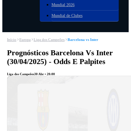
Mundial 2026
Mundial de Clubes
Início
Europa
Liga dos Campeões
Barcelona vs Inter
Prognósticos Barcelona Vs Inter
(30/04/2025) - Odds E Palpites
Liga dos Campeões
30 Abr • 20:00
VS