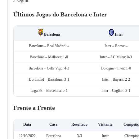
a seguir.
Últimos Jogos do Barcelona e Inter
Barcelona
Inter
Barcelona – Real Madrid: –
Inter – Roma: –
Barcelona – Mallorca: 1-0
Inter – AC Milan: 0-3
Barcelona – Celta Vigo: 4-3
Bologna – Inter: 1-0
Dortmund – Barcelona: 3-1
Inter – Bayern: 2-2
Leganés – Barcelona: 0-1
Inter – Cagliari: 3-1
Frente a Frente
Data
Casa
Resultado
Visitante
Competiç
12/10/2022
Barcelona
3-3
Inter
Champio