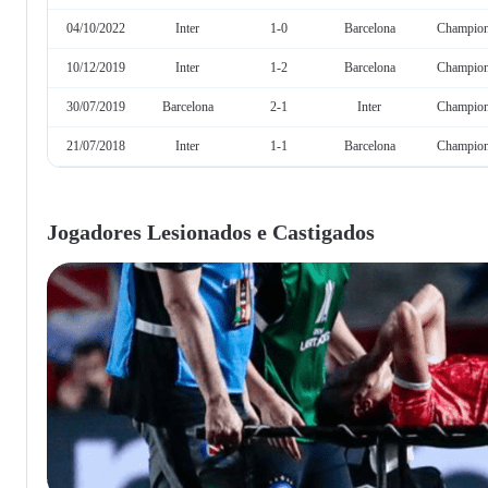
04/10/2022
Inter
1-0
Barcelona
Champio
10/12/2019
Inter
1-2
Barcelona
Champio
30/07/2019
Barcelona
2-1
Inter
Champio
21/07/2018
Inter
1-1
Barcelona
Champio
Jogadores Lesionados e Castigados