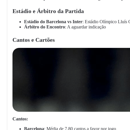
Estádio e Árbitro da Partida
Estádio do Barcelona vs Inter
: Estádio Olímpico Lluí
Árbitro do Encontro
: A aguardar indicação
Cantos e Cartões
Cantos:
Barcelona
: Média de 7.80 cantos a favor por jogo