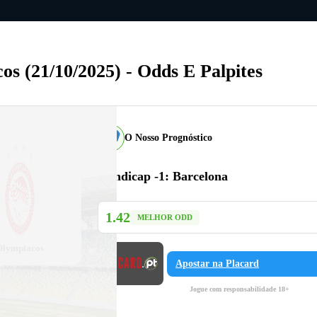
s (21/10/2025) - Odds E Palpites
O Nosso Prognóstico
Handicap -1: Barcelona
1.42
MELHOR ODD
Olympiacos
Apostar na Placard
Jogue com responsabilidade 18+