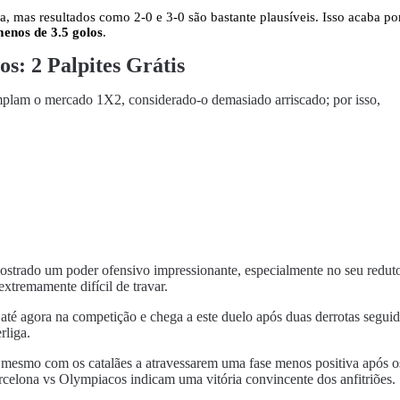
as resultados como 2-0 e 3-0 são bastante plausíveis. Isso acaba por
enos de 3.5 golos
.
s: 2 Palpites Grátis
plam o mercado 1X2, considerado-o demasiado arriscado; por isso,
ostrado um poder ofensivo impressionante, especialmente no seu redut
xtremamente difícil de travar.
até agora na competição e chega a este duelo após duas derrotas segu
rliga.
e mesmo com os catalães a atravessarem uma fase menos positiva após o
arcelona vs Olympiacos indicam uma vitória convincente dos anfitriões.