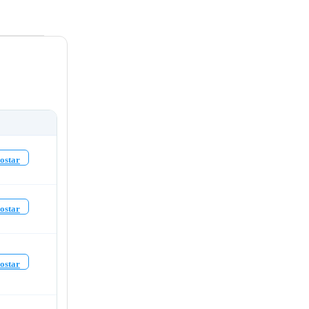
ostar
ostar
ostar