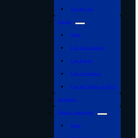
Taça da Liga
Europa
Voltar
Liga dos Campeões
Liga Europa
Liga Conferência
Liga das Nações da UEFA
Amigáveis
Outras Competições
Voltar