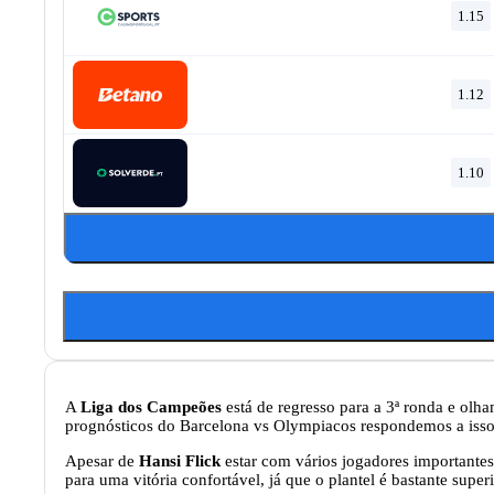
1.15
1.12
1.10
A
Liga dos Campeões
está de regresso para a 3ª ronda e olh
prognósticos do Barcelona vs Olympiacos respondemos a isso
Apesar de
Hansi Flick
estar com vários jogadores importante
para uma vitória confortável, já que o plantel é bastante superi