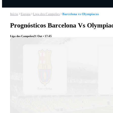
Início
Europa
Liga dos Campeões
Barcelona vs Olympiacos
Prognósticos Barcelona Vs Olympiaco
Liga dos Campeões
21 Out • 17:45
VS
Barcelona