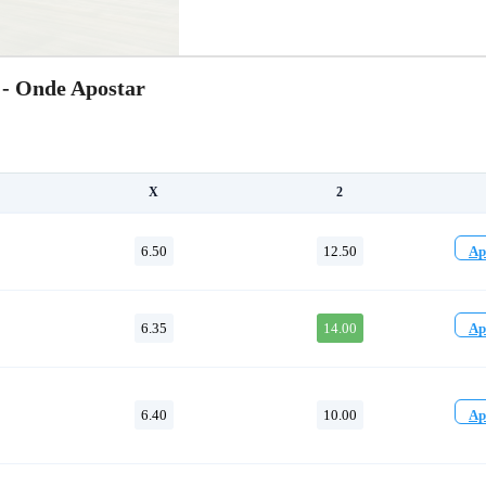
 - Onde Apostar
X
2
6.50
12.50
Ap
6.35
14.00
Ap
6.40
10.00
Ap