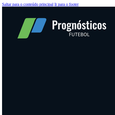
Saltar para o conteúdo principal
Ir para o footer