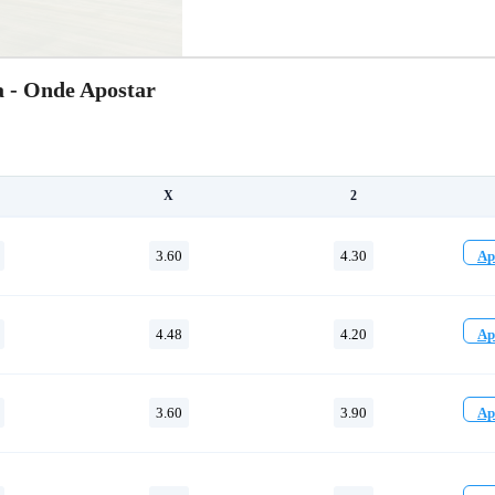
 - Onde Apostar
X
2
3.60
4.30
Ap
4.48
4.20
Ap
3.60
3.90
Ap