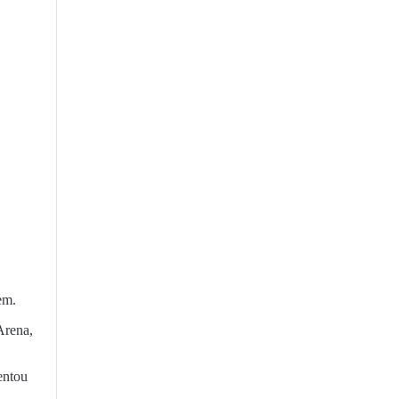
em.
Arena,
entou