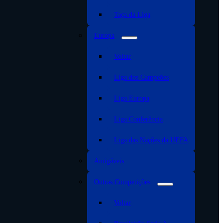
Taça da Liga
Europa
Voltar
Liga dos Campeões
Liga Europa
Liga Conferência
Liga das Nações da UEFA
Amigáveis
Outras Competições
Voltar