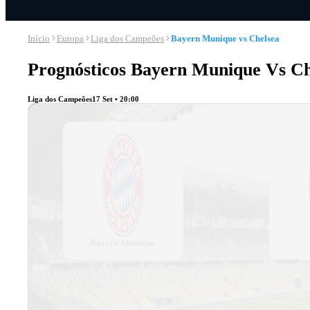
Início
Europa
Liga dos Campeões
Bayern Munique vs Chelsea
Prognósticos Bayern Munique Vs Che
Liga dos Campeões
17 Set • 20:00
VS
Bayern Munique