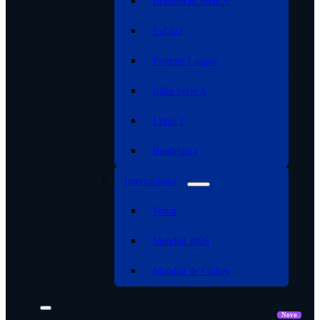
Brasileirão Serie A
LaLiga
Premier League
Itália Série A
Ligue 1
Bundesliga
Internacional
Voltar
Mundial 2026
Mundial de Clubes