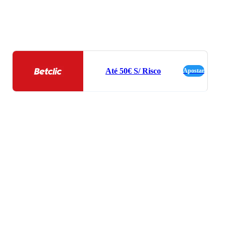
Até 50€ S/ Risco
Apostar