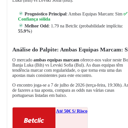
Luka (Bih) vs Levski Sofia (Bul).
Prognóstico Principal
: Ambas Equipas Marcam: Sim
✅
Confiança sólida
Melhor Odd
: 1.79 na Betclic (probabilidade implícita:
55.9%
)
Análise do Palpite: Ambas Equipas Marcam: 
O mercado
ambas equipas marcam
oferece-nos valor neste B
Banja Luka (Bih) vs Levski Sofia (Bul). As duas equipas têm
tendência marcar com regularidade, o que torna esta uma das
apostas mais consistentes para este encontro.
O encontro joga-se a 7 de julho de 2026 (terça-feira, 19:30h). A
de fazeres a tua aposta, compara as odds nas várias casas
portuguesas listadas em baixo.
Até 50€ S/ Risco