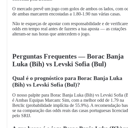
O mercado prevê um jogo com golos de ambos os lados, com o
de ambas marcarem encostadas a 1.80-1.90 nas várias casas.
Não te esqueças de apostar com responsabilidade e de verificare
odds em tempo real antes de fazeres a tua aposta — as cotações
alteram-se nas horas que antecedem o jogo.
Perguntas Frequentes — Borac Banja
Luka (Bih) vs Levski Sofia (Bul)
Qual é o prognóstico para Borac Banja Luka
(Bih) vs Levski Sofia (Bul)?
O nosso palpite para Borac Banja Luka (Bih) vs Levski Sofia (
é Ambas Equipas Marcam: Sim, com a melhor odd de 1.79 na
Betclic (probabilidade implícita de 55.9%). A recomendação bas
se na comparação das odds reais das casas portuguesas licencia
pelo SRIJ.