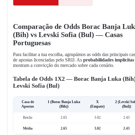
Comparação de Odds Borac Banja Lu
(Bih) vs Levski Sofia (Bul) — Casas
Portuguesas
Para facilitar a tua escolha, agrupámos as odds das principais ca
de apostas licenciadas pelo SRIJ. As
probabilidades implícitas
mostram a convicção do mercado sobre cada cenário.
Tabela de Odds 1X2 — Borac Banja Luka (Bih)
Levski Sofia (Bul)
Casa de
1 (Borac Banja Luka
X
2 (Levski Sof
Apostas
(Bih))
(Empate)
(Bul))
Betclic
2.65
3.02
2.43
Média
2.65
3.02
2.43