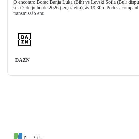
O encontro Borac Banja Luka (Bih) vs Levski Sofia (Bul) dispu
se a 7 de julho de 2026 (terça-feira), às 19:30h. Podes acompanh
transmissão em:
DAZN