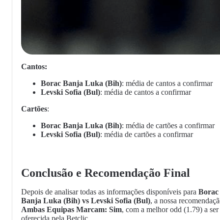
Cantos:
Borac Banja Luka (Bih)
: média de cantos a confirmar
Levski Sofia (Bul)
: média de cantos a confirmar
Cartões
:
Borac Banja Luka (Bih)
: média de cartões a confirmar
Levski Sofia (Bul)
: média de cartões a confirmar
Conclusão e Recomendação Final
Depois de analisar todas as informações disponíveis para
Borac
Banja Luka (Bih) vs Levski Sofia (Bul)
, a nossa recomendaçã
Ambas Equipas Marcam: Sim
, com a melhor odd (1.79) a ser
oferecida pela Betclic.