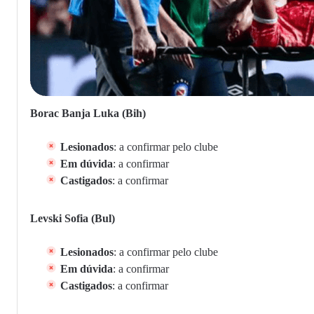
Borac Banja Luka (Bih)
Lesionados
: a confirmar pelo clube
Em dúvida
: a confirmar
Castigados
: a confirmar
Levski Sofia (Bul)
Lesionados
: a confirmar pelo clube
Em dúvida
: a confirmar
Castigados
: a confirmar