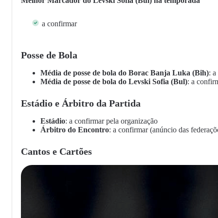
Melhor Marcador do Levski Sofia (Bul) na temporada
a confirmar
Posse de Bola
Média de posse de bola do Borac Banja Luka (Bih)
: a
Média de posse de bola do Levski Sofia (Bul)
: a confir
Estádio e Árbitro da Partida
Estádio
: a confirmar pela organização
Árbitro do Encontro
: a confirmar (anúncio das federaçõ
Cantos e Cartões