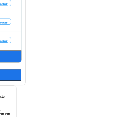
ostar
ostar
ostar
ste
,
bem em