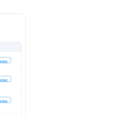
ostar
ostar
ostar