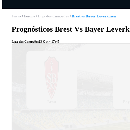
Início
Europa
Liga dos Campeões
Brest vs Bayer Leverkusen
Prognósticos Brest Vs Bayer Leverk
Liga dos Campeões
23 Out • 17:45
VS
Brest
Bay