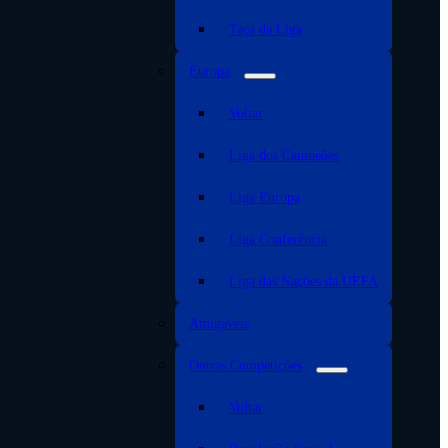
Taça da Liga
Europa
Voltar
Liga dos Campeões
Liga Europa
Liga Conferência
Liga das Nações da UEFA
Amigáveis
Outras Competições
Voltar