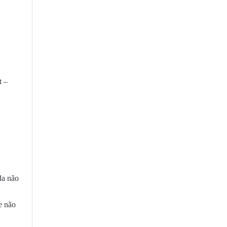
t –
da não
e não