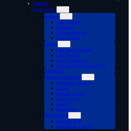
Apostas
Competições
Portugal
Liga Portugal
Supertaça
Taça de Portugal
Taça da Liga
Europa
Liga dos Campeões
Liga Europa
Liga Conferência
Liga das Nações da UEFA
Amigáveis
Outras Competições
Brasileirão Serie A
LaLiga
Premier League
Itália Série A
Ligue 1
Bundesliga
Internacional
Mundial 2026
Mundial de Clubes