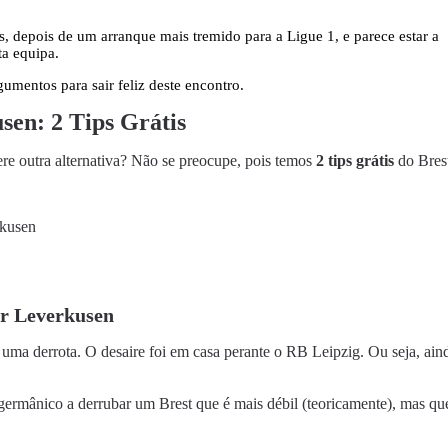
 depois de um arranque mais tremido para a Ligue 1, e parece estar a
ta equipa.
mentos para sair feliz deste encontro.
sen: 2 Tips Grátis
ere outra alternativa? Não se preocupe, pois temos
2 tips grátis
do Bres
rkusen
er Leverkusen
uma derrota. O desaire foi em casa perante o RB Leipzig. Ou seja, ain
germânico a derrubar um Brest que é mais débil (teoricamente), mas qu