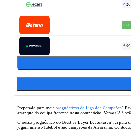
4.20
6.60
6.00
Preparado para mais
prognósticos da Liga dos Campeões
? Est
arranque da equipa francesa nesta competição. Vamos lá à açã
O nosso prognóstico do Brest vs Bayer Leverkusen vai para
jogam imenso futebol e são campeões da Alemanha. Contudo, 