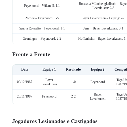
Borussia Mönchengladbach – Baye
Feyenoord – Wilem II: 1.1
Leverkusen: 2-3
Zwolle – Feyenoord: 1-5
Bayer Leverkusen – Leipzig: 2-3
Sparta Roterdão – Feyenoord: 1-1
Jena – Bayer Leverkusen: 0-1
Groningen – Feyenoord: 2-2
Hoffenheim – Bayer Leverkusen: 1-
Frente a Frente
Data
Equipa 1
Resultado
Equipa 2
Competi
Bayer
Taça Ue
09/12/1987
1-0
Feyenoord
Leverkusen
1987/1
Bayer
Taça Ue
25/11/1987
Feyenoord
2-2
Leverkusen
1987/1
Jogadores Lesionados e Castigados