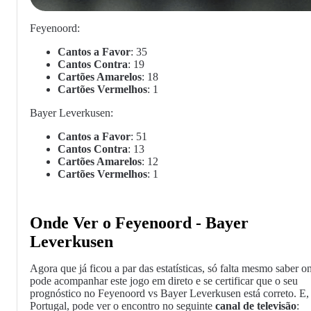
Feyenoord:
Cantos a Favor
: 35
Cantos Contra
: 19
Cartões Amarelos
: 18
Cartões Vermelhos
: 1
Bayer Leverkusen:
Cantos a Favor
: 51
Cantos Contra
: 13
Cartões Amarelos
: 12
Cartões Vermelhos
: 1
Onde Ver o Feyenoord - Bayer
Leverkusen
Agora que já ficou a par das estatísticas, só falta mesmo saber o
pode acompanhar este jogo em direto e se certificar que o seu
prognóstico no Feyenoord vs Bayer Leverkusen está correto. E
Portugal, pode ver o encontro no seguinte
canal de televisão
: