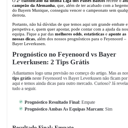
O
2º classificado da última Liga dos Países Baixos
recebe o
at
campeão da Alemanha
, que, além de ter acabado com a hegem
do Bayern Munique, conseguiu vencer o campeonato sem qualq
derrota.
Portanto, não há dúvidas de que temos aqui um grande embate 
perspetiva e, quem quer apostar, pode contar com a ajuda da no
equipa. Fique a par das
melhores odds
,
estatísticas
e
aponte as
nossas dicas
, além dos nossos prognósticos para o Feyenoord –
Bayer Leverkusen.
Prognóstico no Feyenoord vs Bayer
Leverkusen: 2 Tips Grátis
Adiantamos logo uma previsão no começo do artigo. Mas as no
tips grátis
neste Feyenoord vs Bayer Leverkusen não ficam por
aqui e temos ainda dicas para outro mercado. Curioso? Já revel
tudo a seguir.
Prognóstico Resultado Final
: Empate
Prognóstico Ambas As Equipas Marcam
: Sim
Resultado Final: Empate