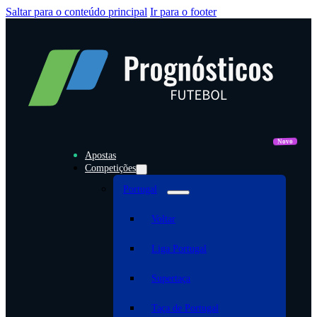
Saltar para o conteúdo principal
Ir para o footer
Apostas
Competições
Portugal
Voltar
Liga Portugal
Supertaça
Taça de Portugal