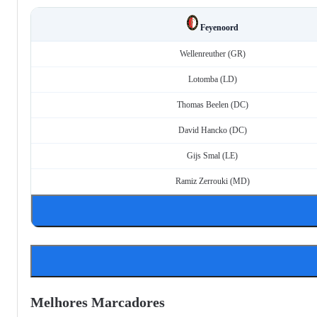
Feyenoord
Wellenreuther (GR)
Lotomba (LD)
Thomas Beelen (DC)
David Hancko (DC)
Gijs Smal (LE)
Ramiz Zerrouki (MD)
Melhores Marcadores