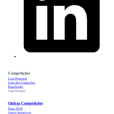
Competições
Liga Portugal
Liga dos Campeões
Brasileirão
Liga Europa
Outras Competições
Euro 2024
Jogos Amigáveis