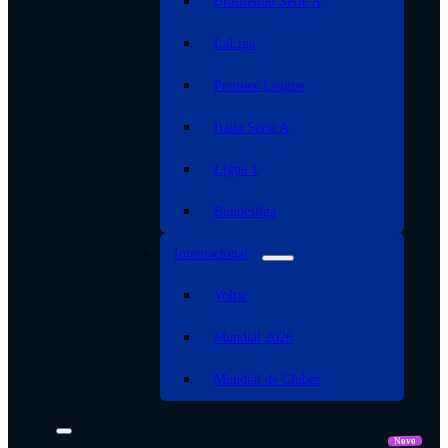
Brasileirão Serie A
LaLiga
Premier League
Itália Série A
Ligue 1
Bundesliga
Internacional
Voltar
Mundial 2026
Mundial de Clubes