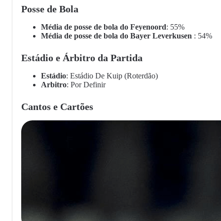
Posse de Bola
Média de posse de bola do Feyenoord
: 55%
Média de posse de bola do Bayer Leverkusen
: 54%
Estádio e Árbitro da Partida
Estádio
: Estádio De Kuip (Roterdão)
Arbitro
: Por Definir
Cantos e Cartões