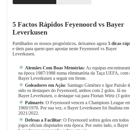
5 Factos Rápidos Feyenoord vs Bayer
Leverkusen
Partilhados os nossos prognósticos, deixamos agora
5 dicas ráp
e úteis para quem quer apostar neste Feyenoord vs Bayer
Leverkusen.
Alemães Com Boas Memórias
: As equipas encontraram
na época 1987/1988 numa eliminatória da Taça UEFA, com 
Bayer Leverkusen a seguir em frente.
Goleadores em Ação
: Santiago Giménez e Igor Paixão 
sido os destaques do Feyenoord, ambos com 2 golos. Já no
Bayer Leverkusen, o destaque vai para Florian Wirtz (3 golos
Palmarés
: O Feyenoord venceu a Champions League e
1969/1970. Por sua vez, o Bayer Leverkusen foi finalista em
2021/2022.
Defesas a Facilitar
: O Feyenoord sofreu golos em todos
jogos oficiais disputados esta época. Por outro lado, o Bayer