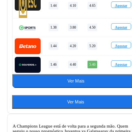
1.44
4.10
4.65
Apostar
1.38
3.80
4.50
Apostar
1.44
4.20
5.20
Apostar
1.46
4.40
5.40
Apostar
Ver Mais
Ver Mais
A Champions League está de volta para a segunda mão. Quem
seguiu o nosso prognóstico Juventus vs Galatasaray da primeira