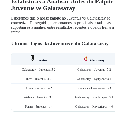
Estatísticas a Analisar Antes do Palpite
Juventus vs Galatasaray
Esperamos que o nosso palpite no Juventus vs Galatasaray se
concretize. De seguida, apresentamos as principais estatísticas q
suportam esta análise, entre resultados recentes e duelos frente a
frente.
Últimos Jogos da Juventus e do Galatasaray
Juventus
Galatasaray
Galatasaray – Juventus: 5-2
Galatasaray – Juventus: 5-2
Inter – Juventus: 3-2
Galatasaray – Eyupspor: 5-1
Juventus – Lazio: 2-2
Rizespor – Galatasaray: 0-3
Atalanta – Juventus: 3-0
Galatasaray – Istanbulspor: 3-1
Parma – Juventus: 1-4
Galatasaray – Kayserispor: 4-0