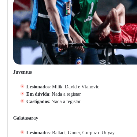
Juventus
Lesionados
: Milik, David e Vlahovic
Em dúvida
: Nada a registar
Castigados
: Nada a registar
Galatasaray
Lesionados
: Baltaci, Guner, Gurpuz e Unyay