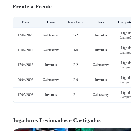
Frente a Frente
Data
Casa
Resultado
Fora
Competi
Liga d
17/02/2026
Galatasaray
5-2
Juventus
Campeõ
Liga d
11/02/2012
Galatasaray
1-0
Juventus
Campeõ
Liga d
17/04/2013
Juventus
2-2
Galatasaray
Campeõ
Liga d
09/04/2003
Galatasaray
2-0
Juventus
Campeõ
Liga d
17/05/2003
Juventus
2-1
Galatasaray
Campeõ
Jogadores Lesionados e Castigados