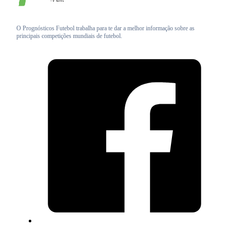
O Prognósticos Futebol trabalha para te dar a melhor informação sobre as
principais competições mundiais de futebol.