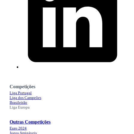
Competições
Liga Portugal
Liga dos Campeões
Brasileirão
Liga Europa
Outras Competições
Euro 2024
Jogos Amigáveis