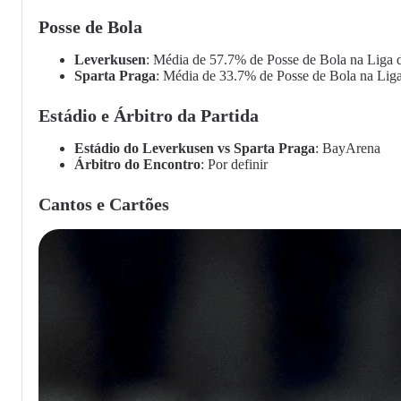
Posse de Bola
Leverkusen
: Média de 57.7% de Posse de Bola na Liga
Sparta Praga
: Média de 33.7% de Posse de Bola na Li
Estádio e Árbitro da Partida
Estádio do Leverkusen vs Sparta Praga
: BayArena
Árbitro do Encontro
: Por definir
Cantos e Cartões