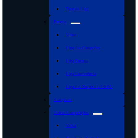
Taça da Liga
Europa
Voltar
Liga dos Campeões
Liga Europa
Liga Conferência
Liga das Nações da UEFA
Amigáveis
Outras Competições
Voltar