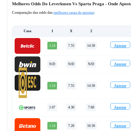
Melhores Odds Do Leverkusen Vs Sparta Praga - Onde Apost
Comparação das odds das
melhores casas de apostas
:
Casa
1
X
2
1.14
7.55
14.50
Apostar
N/D
N/D
N/D
Apostar
1.14
7.55
14.50
Apostar
1.07
4.30
7.60
Apostar
1.14
7.20
16.50
Apostar