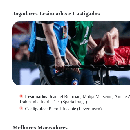
Jogadores Lesionados e Castigados
Lesionados
: Jeanuel Belocian, Matija Marsenic, Amine A
Rrahmani e Indrit Tuci (Sparta Praga)
Castigados
: Piero Hincapié (Leverkusen)
Melhores Marcadores