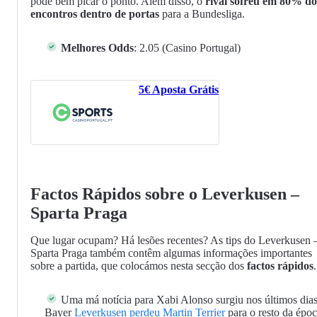
pode bem picar o ponto. Além disso, o
rival sofreu em 80% do
encontros dentro de portas
para a Bundesliga.
Melhores Odds
: 2.05 (Casino Portugal)
5€ Aposta Grátis
Factos Rápidos sobre o Leverkusen –
Sparta Praga
Que lugar ocupam? Há lesões recentes? As tips do Leverkusen 
Sparta Praga também contêm algumas informações importantes
sobre a partida, que colocámos nesta secção dos
factos rápidos
.
Uma má notícia para Xabi Alonso surgiu nos últimos dias
Bayer
Leverkusen perdeu Martin Terrier
para o resto da épo