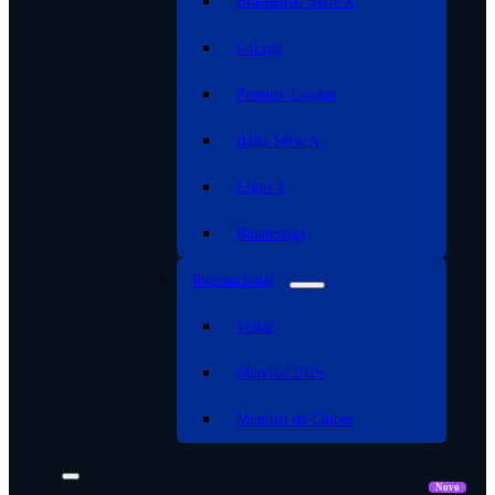
Brasileirão Serie A
LaLiga
Premier League
Itália Série A
Ligue 1
Bundesliga
Internacional
Voltar
Mundial 2026
Mundial de Clubes