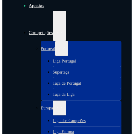
Apostas
Competições
Portugal
Liga Portugal
Supertaça
Taça de Portugal
Taça da Liga
Europa
Liga dos Campeões
Liga Europa