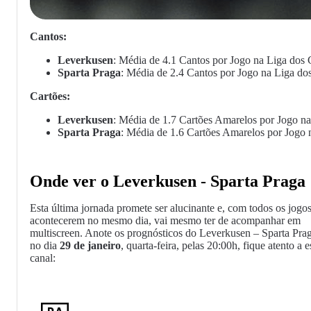
Cantos:
Leverkusen
: Média de 4.1 Cantos por Jogo na Liga do
Sparta Praga
: Média de 2.4 Cantos por Jogo na Liga d
Cartões:
Leverkusen
: Média de 1.7 Cartões Amarelos por Jogo 
Sparta Praga
: Média de 1.6 Cartões Amarelos por Jogo
Onde ver o Leverkusen - Sparta Praga
Esta última jornada promete ser alucinante e, com todos os jogos
acontecerem no mesmo dia, vai mesmo ter de acompanhar em
multiscreen. Anote os prognósticos do Leverkusen – Sparta Prag
no dia
29 de janeiro
, quarta-feira, pelas 20:00h, fique atento a e
canal: