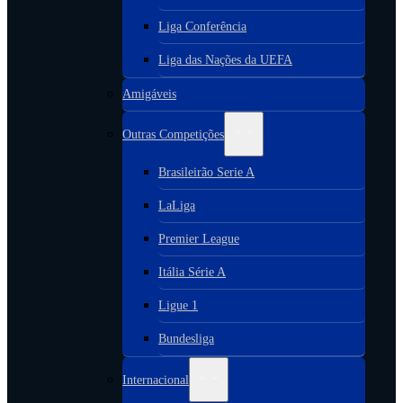
Liga Conferência
Liga das Nações da UEFA
Amigáveis
Outras Competições
Brasileirão Serie A
LaLiga
Premier League
Itália Série A
Ligue 1
Bundesliga
Internacional