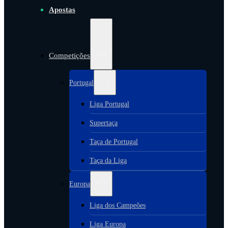
Apostas
Competições
Portugal
Liga Portugal
Supertaça
Taça de Portugal
Taça da Liga
Europa
Liga dos Campeões
Liga Europa