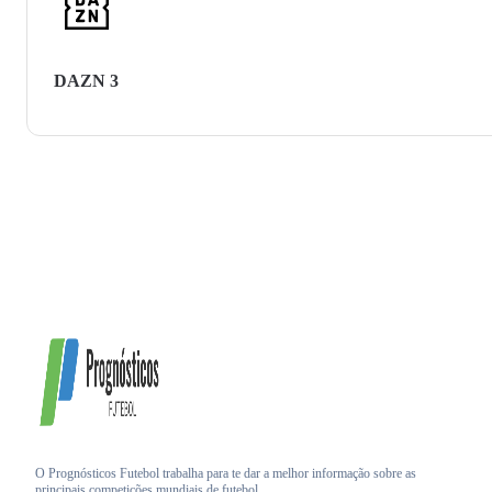
DAZN 3
O Prognósticos Futebol trabalha para te dar a melhor informação sobre as
principais competições mundiais de futebol.