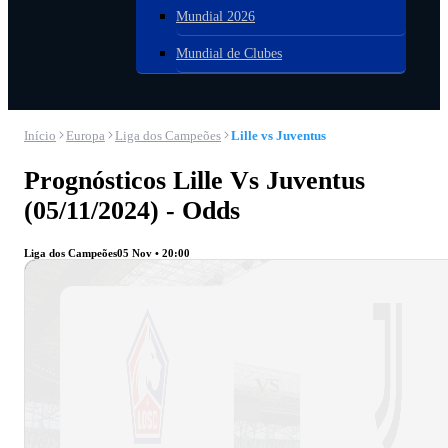
Mundial 2026
Mundial de Clubes
Início
Europa
Liga dos Campeões
Lille vs Juventus
Prognósticos Lille Vs Juventus
(05/11/2024) - Odds
Liga dos Campeões
05 Nov • 20:00
VS