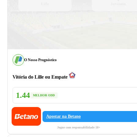
Lille
Juventus
O Nosso Prognóstico
Vitória do Lille ou Empate
1.44
MELHOR ODD
Apostar na Betano
Jogue com responsabilidade 18+