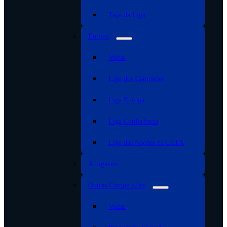
Taça da Liga
Europa
Voltar
Liga dos Campeões
Liga Europa
Liga Conferência
Liga das Nações da UEFA
Amigáveis
Outras Competições
Voltar