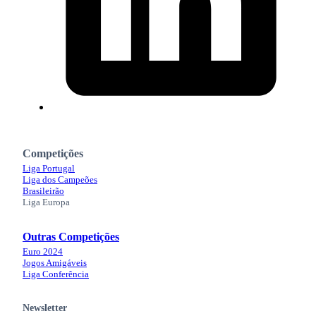
Competições
Liga Portugal
Liga dos Campeões
Brasileirão
Liga Europa
Outras Competições
Euro 2024
Jogos Amigáveis
Liga Conferência
Newsletter