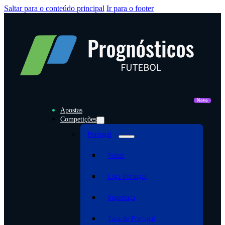
Saltar para o conteúdo principal
Ir para o footer
Apostas
Competições
Portugal
Voltar
Liga Portugal
Supertaça
Taça de Portugal