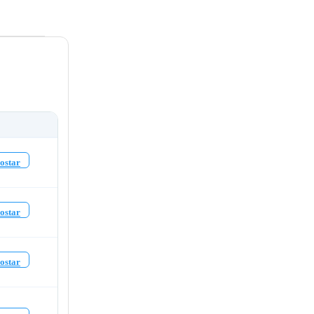
ostar
ostar
ostar