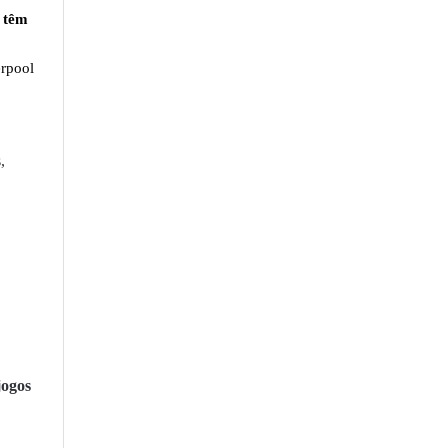
s
têm
erpool
,
jogos