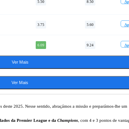
5.50
8.50
Ap
3.75
5.60
Ap
6.09
9.24
Ap
Ver Mais
Ver Mais
es deste 2025. Nesse sentido, abraçámos a missão e preparámos-lhe um
solados da Premier League e da
Champions
, com 4 e 3 pontos de vant