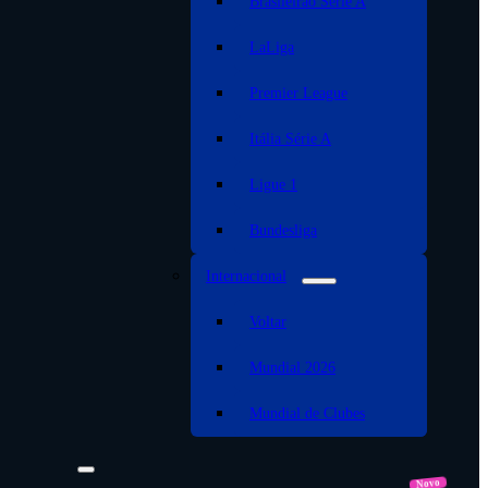
Brasileirão Serie A
LaLiga
Premier League
Itália Série A
Ligue 1
Bundesliga
Internacional
Voltar
Mundial 2026
Mundial de Clubes