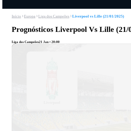
Início
Europa
Liga dos Campeões
Liverpool vs Lille (21/01/2025)
Prognósticos Liverpool Vs Lille (21/
Liga dos Campeões
21 Jan • 20:00
VS
Liverpool