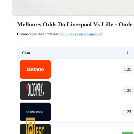
Melhores Odds Do Liverpool Vs Lille - Onde
Comparação das odds das
melhores casas de apostas
:
Casa
1
1.26
1.25
1.25