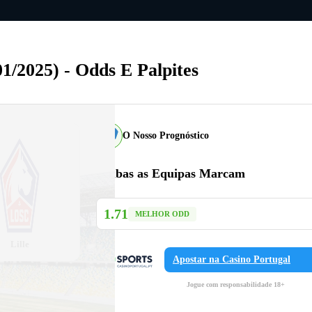
01/2025) - Odds E Palpites
O Nosso Prognóstico
Ambas as Equipas Marcam
1.71
MELHOR ODD
Lille
Apostar na Casino Portugal
Jogue com responsabilidade 18+