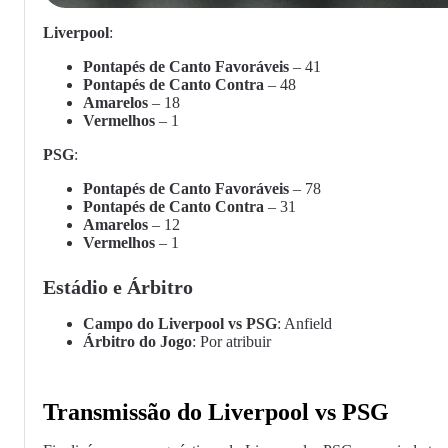
Liverpool
:
Pontapés de Canto Favoráveis
– 41
Pontapés de Canto Contra
– 48
Amarelos
– 18
Vermelhos
– 1
PSG
:
Pontapés de Canto Favoráveis
– 78
Pontapés de Canto Contra
– 31
Amarelos
– 12
Vermelhos
– 1
Estádio e Árbitro
Campo do Liverpool vs PSG
: Anfield
Árbitro do Jogo
: Por atribuir
Transmissão do Liverpool vs PSG