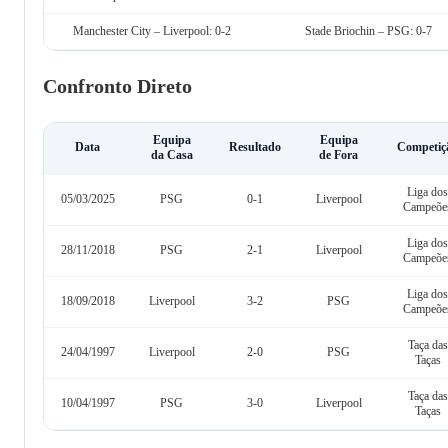
Manchester City – Liverpool: 0-2
Stade Briochin – PSG: 0-7
Confronto Direto
Equipa
Equipa
Data
Resultado
Competiç
da Casa
de Fora
Liga dos
05/03/2025
PSG
0-1
Liverpool
Campeõe
Liga dos
28/11/2018
PSG
2-1
Liverpool
Campeõe
Liga dos
18/09/2018
Liverpool
3-2
PSG
Campeõe
Taça das
24/04/1997
Liverpool
2-0
PSG
Taças
Taça das
10/04/1997
PSG
3-0
Liverpool
Taças