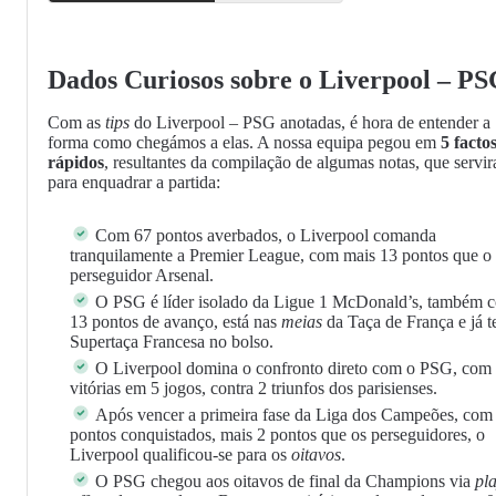
Dados Curiosos sobre o Liverpool – P
Com as
tips
do Liverpool – PSG anotadas, é hora de entender a
forma como chegámos a elas. A nossa equipa pegou em
5 facto
rápidos
, resultantes da compilação de algumas notas, que servi
para enquadrar a partida:
Com 67 pontos averbados, o Liverpool comanda
tranquilamente a Premier League, com mais 13 pontos que o
perseguidor Arsenal.
O PSG é líder isolado da Ligue 1 McDonald’s, também 
13 pontos de avanço, está nas
meias
da Taça de França e já 
Supertaça Francesa no bolso.
O Liverpool domina o confronto direto com o PSG, com
vitórias em 5 jogos, contra 2 triunfos dos parisienses.
Após vencer a primeira fase da Liga dos Campeões, com
pontos conquistados, mais 2 pontos que os perseguidores, o
Liverpool qualificou-se para os
oitavos
.
O PSG chegou aos oitavos de final da Champions via
pl