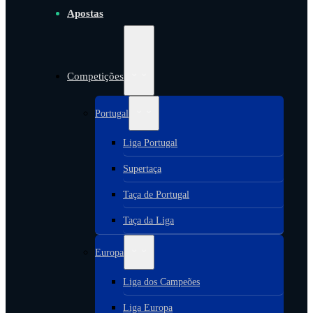
Apostas
Competições
Portugal
Liga Portugal
Supertaça
Taça de Portugal
Taça da Liga
Europa
Liga dos Campeões
Liga Europa