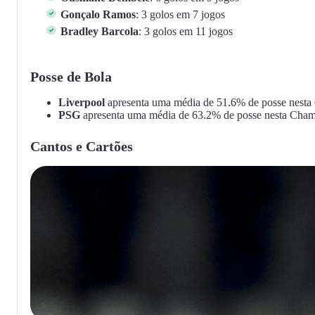
Gonçalo Ramos
: 3 golos em 7 jogos
Bradley Barcola
: 3 golos em 11 jogos
Posse de Bola
Liverpool
apresenta uma média de 51.6% de posse nest
PSG
apresenta uma média de 63.2% de posse nesta Cha
Cantos e Cartões