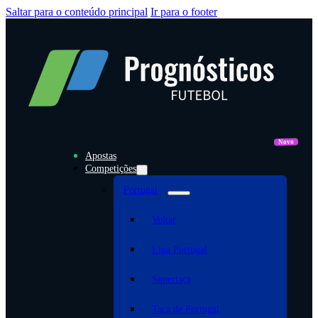
Saltar para o conteúdo principal
Ir para o footer
Apostas
Competições
Portugal
Voltar
Liga Portugal
Supertaça
Taça de Portugal