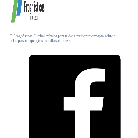
O Prognósticos Futebol trabalha para te dar a melhor informação sobre as
principais competições mundiais de futebol.