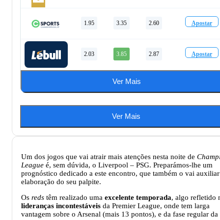
1.95
3.35
2.60
Apostar
2.03
3.85
2.87
Apostar
Ver Mais
Ver Mais
Um dos jogos que vai atrair mais atenções nesta noite de
Champ
League
é, sem dúvida, o Liverpool – PSG. Preparámos-lhe um
prognóstico dedicado a este encontro, que também o vai auxiliar
elaboração do seu palpite.
Os
reds
têm realizado uma
excelente temporada
, algo refletido 
lideranças incontestáveis
da Premier League, onde tem larga
vantagem sobre o Arsenal (mais 13 pontos), e da fase regular da