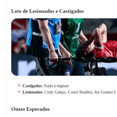
Lote de Lesionados e Castigados
Castigados
: Nada a registar
Lesionados
: Cody Gakpo, Conor Bradley, Joe Gomez e 
Onzes Esperados