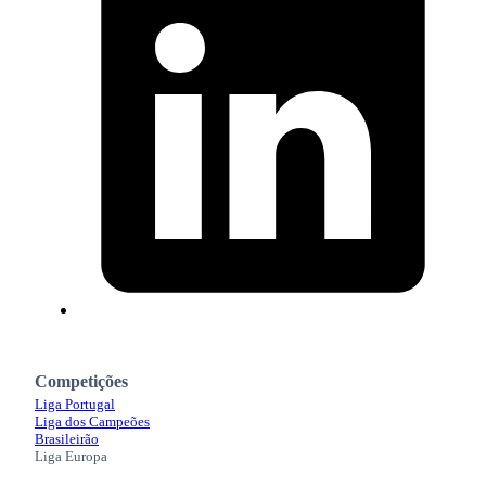
Competições
Liga Portugal
Liga dos Campeões
Brasileirão
Liga Europa