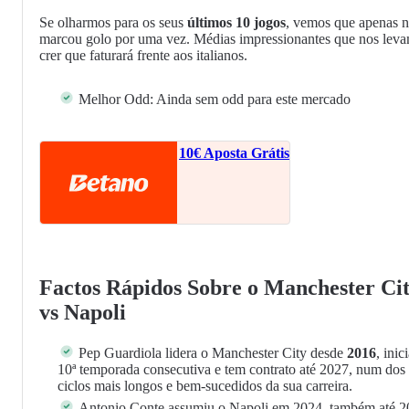
Se olharmos para os seus
últimos 10 jogos
, vemos que apenas 
marcou golo por uma vez. Médias impressionantes que nos leva
crer que faturará frente aos italianos.
Melhor Odd: Ainda sem odd para este mercado
10€ Aposta Grátis
Factos Rápidos Sobre o Manchester Ci
vs Napoli
Pep Guardiola lidera o Manchester City desde
2016
, inic
10ª temporada consecutiva e tem contrato até 2027, num dos
ciclos mais longos e bem-sucedidos da sua carreira.
Antonio Conte assumiu o Napoli em 2024, também até 2