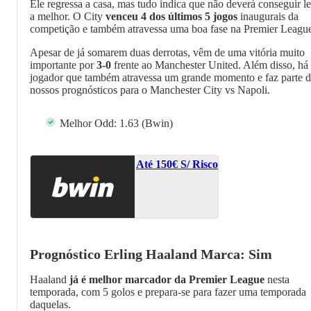
Ele regressa a casa, mas tudo indica que não deverá conseguir l
a melhor. O City
venceu 4 dos últimos 5 jogos
inaugurais da
competição e também atravessa uma boa fase na Premier Leagu
Apesar de já somarem duas derrotas, vêm de uma vitória muito
importante por
3-0
frente ao Manchester United. Além disso, há
jogador que também atravessa um grande momento e faz parte 
nossos prognósticos para o Manchester City vs Napoli.
Melhor Odd: 1.63 (Bwin)
Até 150€ S/ Risco
Prognóstico Erling Haaland Marca: Sim
Haaland
já é melhor marcador da Premier League
nesta
temporada, com 5 golos e prepara-se para fazer uma temporada
daquelas.