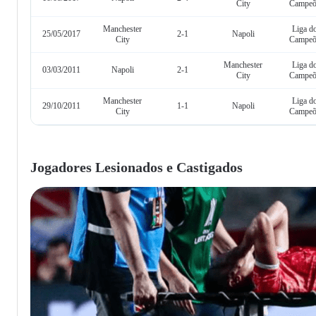
City
Campeõ
Manchester
Liga d
25/05/2017
2-1
Napoli
City
Campeõ
Manchester
Liga d
03/03/2011
Napoli
2-1
City
Campeõ
Manchester
Liga d
29/10/2011
1-1
Napoli
City
Campeõ
Jogadores Lesionados e Castigados